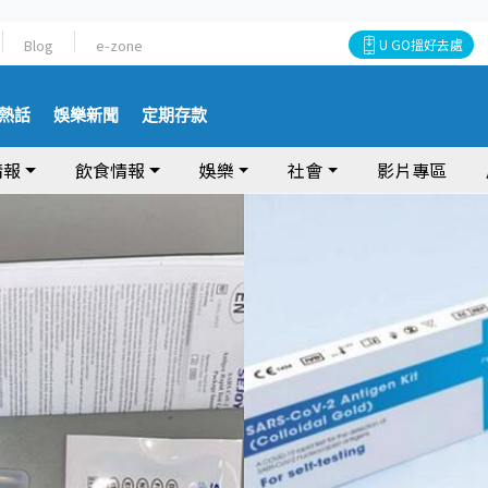
Blog
e-zone
U GO搵好去處
熱話
娛樂新聞
定期存款
情報
飲食情報
娛樂
社會
影片專區