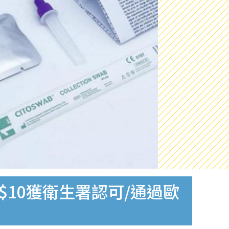
$10獲衛生署認可/通過歐