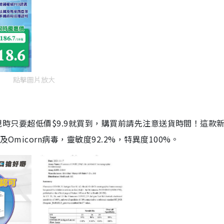
點擊圖片放大
劑，現時只要超低價$9.9就買到，購買前請先注意送貨時間！這款
Omicorn病毒，靈敏度92.2%，特異度100%。