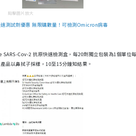
點擊圖片放大
測試劑優惠 無限購數量！可檢測Omicron病毒
are SARS-Cov-2 抗原快速檢測盒，每20劑獨立包裝為1個單位
5。產品以鼻拭子採樣，10至15分鐘知結果。