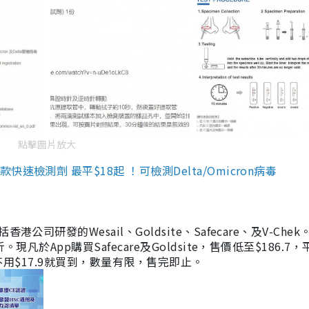
點擊圖片放大
檢測劑 最平$18起 ！可檢測Delta/Omicron病毒
研發的Wesail、Goldsite、Safecare、及V-Chek。
凡於App購買Safecare及Goldsite，售價低至$186.7
均不用$17.9就買到，數量有限，售完即止。