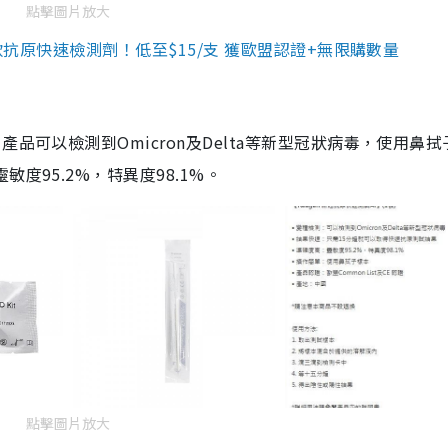
點擊圖片放大
3款抗原快速檢測劑！低至$15/支 獲歐盟認證+無限購數量
品可以檢測到Omicron及Delta等新型冠狀病毒，使用鼻拭
度95.2%，特異度98.1%。
點擊圖片放大