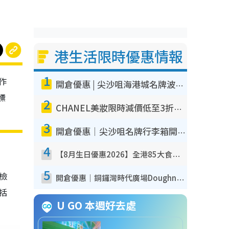
港生活限時優惠情報
1
作
開倉優惠 | 尖沙咀海港城名牌波鞋開倉低至1折！On鞋$899起／Joy&Peace鞋履$98起
標
2
CHANEL美妝限時減價低至3折！人氣粉底/唇膏/精華液低至$275！COCO香水都有平
3
開倉優惠｜尖沙咀名牌行李箱開倉低至4折！一連5日 American Tourister/ace./Hallmark $200起！
4
【8月生日優惠2026】全港85大食買玩著數攻略 自助餐/火鍋放題同行免費＋誠品/DONKI送現金券
5
我檢
開倉優惠｜銅鑼灣時代廣場Doughnut/Campo Marzio開倉低至1折！背囊、書包、手袋劈價$200起
包括
U GO 本週好去處