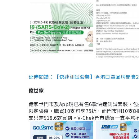
延伸閱讀：【快速測試套裝】香港口罩品牌開賣2款快速
億世家
億家世門市及App現已有售6款快速測試套裝，包括香港公司
限定優惠，購買10支可享75折，而門市則10支8折。現
支只需$18.6就買到。V-Chek門市購買一支平