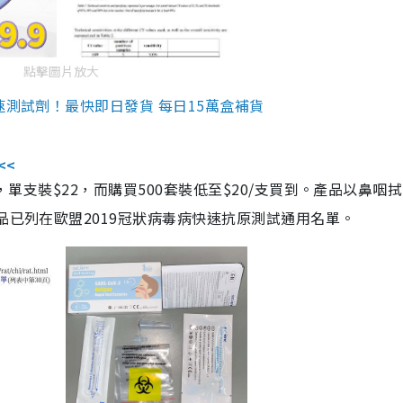
點擊圖片放大
速測試劑！最快即日發貨 每日15萬盒補貨
<<
，單支裝$22，而購買500套裝低至$20/支買到。產品以鼻咽
品已列在歐盟2019冠狀病毒病快速抗原測試通用名單。