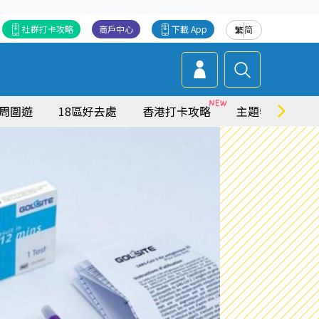
社群打卡攻略
商戶中心
下載 App
繁
简
周圍遊
18區好去處
香港打卡攻略
主題特集