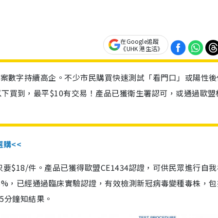
在Google追蹤
《UHK 港生活》
診個案數字持續高企。不少市民購買快速測試「看門口」或陽性後
以下買到，最平$10有交易！產品已獲衛生署認可，或通過歐盟
選購<<
惠價只要$18/件。產品已獲得歐盟CE1434認證，可供民眾進行自
性99.8%，已經通過臨床實驗認證，有效檢測新冠病毒變種毒株，
，15分鐘知結果。