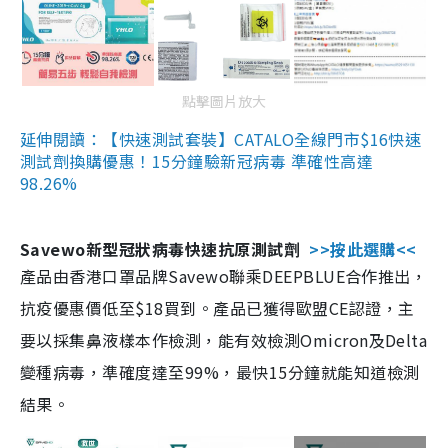
點擊圖片放大
延伸閱讀：【快速測試套裝】CATALO全線門市$16快速
測試劑換購優惠！15分鐘驗新冠病毒 準確性高達
98.26%
Savewo新型冠狀病毒快速抗原測試劑
>>按此選購<<
產品由香港口罩品牌Savewo聯乘DEEPBLUE合作推出，
抗疫優惠價低至$18買到。產品已獲得歐盟CE認證，主
要以採集鼻液樣本作檢測，能有效檢測Omicron及Delta
變種病毒，準確度達至99%，最快15分鐘就能知道檢測
結果。