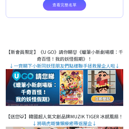
【新會員限定】《U GO》請你睇👹《蠟筆小新劇場版：千
奇百怪！我的妖怪假期》！
↓一齊睇下小新同妖怪朋友們點樣聯手拯救屋企人啦↓
【送您🐯】韓國超人氣文創品牌MUZIK TIGER 冰感風扇！
↓將萌虎嘅慵懶療癒帶返屋企↓