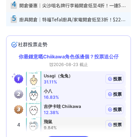
4
開倉優惠｜尖沙咀名牌行李箱開倉低至4折！一連5日 American Tourister/ace./Hallmark $200起！
5
廚具開倉｜特福Tefal廚具/家電開倉低至3折！$220起買平底鍋/炒鑊/湯煲！電飯煲/吸塵機/燙斗$418起