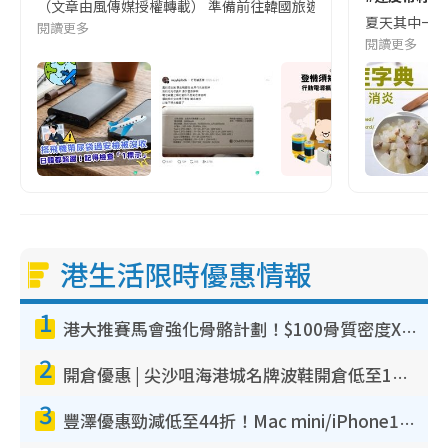
（文章由風傳媒授權轉載） 準備前往韓國旅遊的民眾，近期要特別留
夏天其中一種時
閱讀更多
閱讀更多
港生活限時優惠情報
1
港大推賽馬會強化骨骼計劃！$100骨質密度X光檢查 完成免費運動訓練送超市禮券！附參加資格
2
開倉優惠 | 尖沙咀海港城名牌波鞋開倉低至1折！On鞋$899起／Joy&Peace鞋履$98起
3
豐澤優惠勁減低至44折！Mac mini/iPhone17Pro大減價！廚房家電$220起