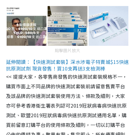
點擊圖片放大
延伸閱讀：【快速測試套裝】深水埗電子特賣城$15快速
抗原測試劑 現貨發售！買10支再送3支檢測棒
<< 提提大家，各零售商發售的快速測試套裝規格不一，
購買市面上不同品牌的快速測試套裝前請留意售賣平台
及該品牌的快速測試套裝使用方法、條款及細則，大家
亦可參考香港衞生署表列認可2019冠狀病毒病快速抗原
測試、歐盟2019冠狀病毒病快速抗原測試通用名單，購
買前留意訂購平台的使用條款及細則，一切以訂購平台
公佈的價錢為準。數量有限，售完即止；所有優惠細則