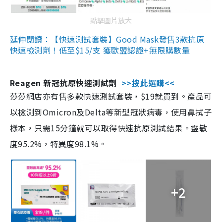
點擊圖片放大
延伸閱讀：【快速測試套裝】Good Mask發售3款抗原
快速檢測劑！低至$15/支 獲歐盟認證+無限購數量
Reagen 新冠抗原快速測試劑
>>按此選購<<
莎莎網店亦有售多款快速測試套裝，$19就買到。產品可
以檢測到Omicron及Delta等新型冠狀病毒，使用鼻拭子
樣本，只需15分鐘就可以取得快速抗原測試結果。靈敏
度95.2%，特異度98.1%。
+2