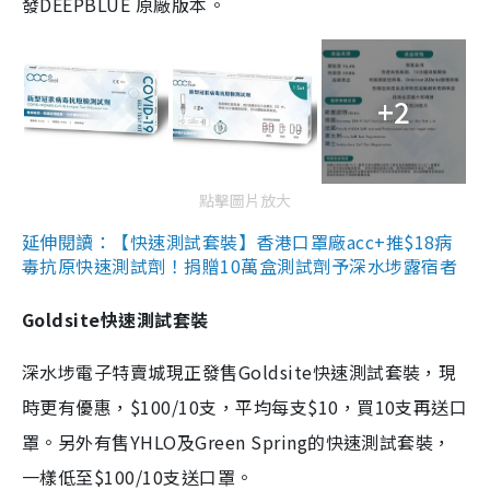
發DEEPBLUE 原廠版本。
+2
點擊圖片放大
延伸閱讀：【快速測試套裝】香港口罩廠acc+推$18病
毒抗原快速測試劑！捐贈10萬盒測試劑予深水埗露宿者
Goldsite快速測試套裝
深水埗電子特賣城現正發售Goldsite快速測試套裝，現
時更有優惠，$100/10支，平均每支$10，買10支再送口
罩。另外有售YHLO及Green Spring的快速測試套裝，
一樣低至$100/10支送口罩。