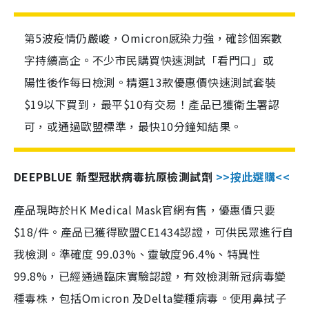
第5波疫情仍嚴峻，Omicron感染力強，確診個案數
字持續高企。不少市民購買快速測試「看門口」或
陽性後作每日檢測。精選13款優惠價快速測試套裝
$19以下買到，最平$10有交易！產品已獲衛生署認
可，或通過歐盟標準，最快10分鐘知結果。
DEEPBLUE 新型冠狀病毒抗原檢測試劑
>>按此選購<<
產品現時於HK Medical Mask官網有售，優惠價只要
$18/件。產品已獲得歐盟CE1434認證，可供民眾進行自
我檢測。準確度 99.03%、靈敏度96.4%、特異性
99.8%，已經通過臨床實驗認證，有效檢測新冠病毒變
種毒株，包括Omicron 及Delta變種病毒。使用鼻拭子