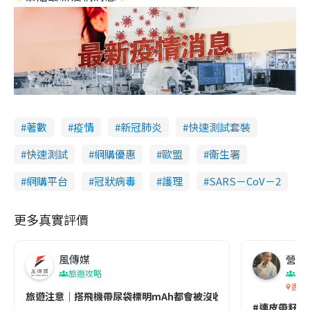
著數
疫情
新冠肺炎
快速測試套裝
快速測試
網購優惠
歐盟
衞生署
網購平台
冠狀病毒
護理
SARS－CoV－2
更多真實評價
風傳媒
營養教
旅遊攻略
生
香港
旅遊注意｜搭飛機帶尿袋標明mAh都會被沒收😱出發前切記檢查「1
#連皮帶籽都