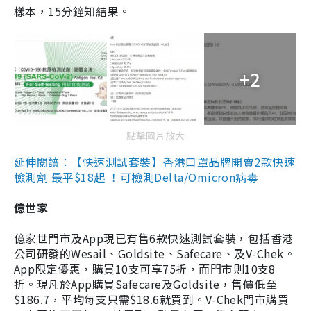
樣本，15分鐘知結果。
+2
點擊圖片放大
延伸閱讀：【快速測試套裝】香港口罩品牌開賣2款快速
檢測劑 最平$18起 ！可檢測Delta/Omicron病毒
億世家
億家世門市及App現已有售6款快速測試套裝，包括香港
公司研發的Wesail、Goldsite、Safecare、及V-Chek。
App限定優惠，購買10支可享75折，而門市則10支8
折。現凡於App購買Safecare及Goldsite，售價低至
$186.7，平均每支只需$18.6就買到。V-Chek門市購買