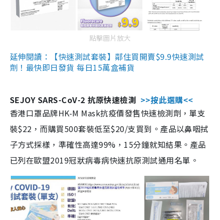
點擊圖片放大
延伸閱讀：【快速測試套裝】鄰住買開賣$9.9快速測試
劑！最快即日發貨 每日15萬盒補貨
SEJOY SARS-CoV-2 抗原快速檢測
>>按此選購<<
香港口罩品牌HK-M Mask抗疫價發售快速檢測劑，單支
裝$22，而購買500套裝低至$20/支買到。產品以鼻咽拭
子方式採樣，準確性高達99%，15分鐘就知結果。產品
已列在歐盟2019冠狀病毒病快速抗原測試通用名單。