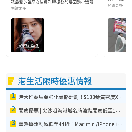
我最愛的韓國女演員孔曉振終於要回歸小螢幕啦!這次的劇本改編自同名
閱讀更多
閱讀更多
港生活限時優惠情報
1
港大推賽馬會強化骨骼計劃！$100骨質密度X光檢查 完成免費運動訓練送超市禮券！附參加資格
2
開倉優惠 | 尖沙咀海港城名牌波鞋開倉低至1折！On鞋$899起／Joy&Peace鞋履$98起
3
豐澤優惠勁減低至44折！Mac mini/iPhone17Pro大減價！廚房家電$220起