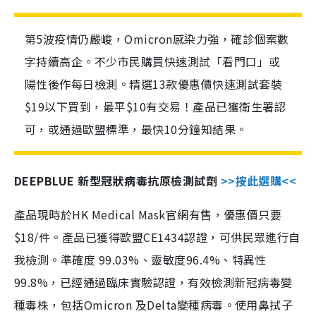
第5波疫情仍嚴峻，Omicron感染力強，確診個案數
字持續高企。不少市民購買快速測試「看門口」或
陽性後作每日檢測。精選13款優惠價快速測試套裝
$19以下買到，最平$10有交易！產品已獲衛生署認
可，或通過歐盟標準，最快10分鐘知結果。
DEEPBLUE 新型冠狀病毒抗原檢測試劑
>>按此選購<<
產品現時於HK Medical Mask官網有售，優惠價只要
$18/件。產品已獲得歐盟CE1434認證，可供民眾進行自
我檢測。準確度 99.03%、靈敏度96.4%、特異性
99.8%，已經通過臨床實驗認證，有效檢測新冠病毒變
種毒株，包括Omicron 及Delta變種病毒。使用鼻拭子