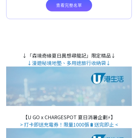
↓「森境奇緣夏日異想尋龍記」限定精品↓
↓漫遊秘境地墊、多用途旅行收納袋↓
【U GO x CHARGESPOT 夏日消暑企劃⚡】
> 打卡即送充電券！限量1000張🔋送完即止 <