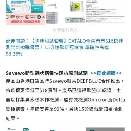
點擊圖片放大
延伸閱讀：【快速測試套裝】CATALO全線門市$16快速
測試劑換購優惠！15分鐘驗新冠病毒 準確性高達
98.26%
Savewo新型冠狀病毒快速抗原測試劑
>>按此選購<<
產品由香港口罩品牌Savewo聯乘DEEPBLUE合作推出，
抗疫優惠價低至$18買到。產品已獲得歐盟CE認證，主
要以採集鼻液樣本作檢測，能有效檢測Omicron及Delta
變種病毒，準確度達至99%，最快15分鐘就能知道檢測
結果。