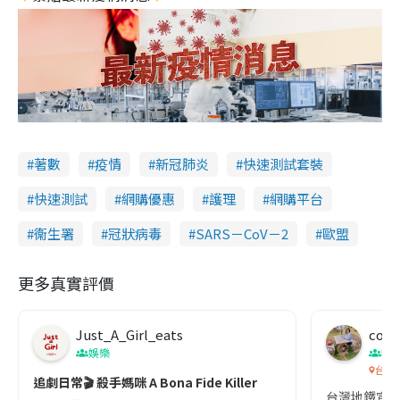
著數
疫情
新冠肺炎
快速測試套裝
快速測試
網購優惠
護理
網購平台
衞生署
冠狀病毒
SARS－CoV－2
歐盟
更多真實評價
Just_A_Girl_eats
co c
娛樂
吹
台灣
追劇日常🎬 殺手媽咪 A Bona Fide Killer
台灣地鐵宣