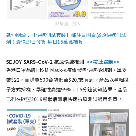
點擊圖片放大
延伸閱讀：【快速測試套裝】鄰住買開賣$9.9快速測試
劑！最快即日發貨 每日15萬盒補貨
SEJOY SARS-CoV-2 抗原快速檢測
>>按此選購<<
香港口罩品牌HK-M Mask抗疫價發售快速檢測劑，單支
裝$22，而購買500套裝低至$20/支買到。產品以鼻咽拭
子方式採樣，準確性高達99%，15分鐘就知結果。產品
已列在歐盟2019冠狀病毒病快速抗原測試通用名單。