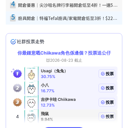
4
開倉優惠｜尖沙咀名牌行李箱開倉低至4折！一連5日 American Tourister/ace./Hallmark $200起！
5
廚具開倉｜特福Tefal廚具/家電開倉低至3折！$220起買平底鍋/炒鑊/湯煲！電飯煲/吸塵機/燙斗$418起