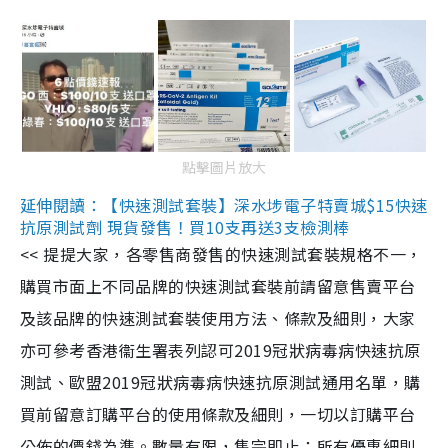
點擊圖片放大
延伸閱讀：【快速測試套裝】深水埗電子特賣城$15快速
抗原測試劑 現貨發售！買10支再送3支檢測棒
<< 提提大家，各零售商發售的快速測試套裝規格不一，
購買市面上不同品牌的快速測試套裝前請留意售賣平台
及該品牌的快速測試套裝使用方法、條款及細則，大家
亦可參考香港衞生署表列認可2019冠狀病毒病快速抗原
測試、歐盟2019冠狀病毒病快速抗原測試通用名單，購
買前留意訂購平台的使用條款及細則，一切以訂購平台
公佈的價錢為準。數量有限，售完即止；所有優惠細則