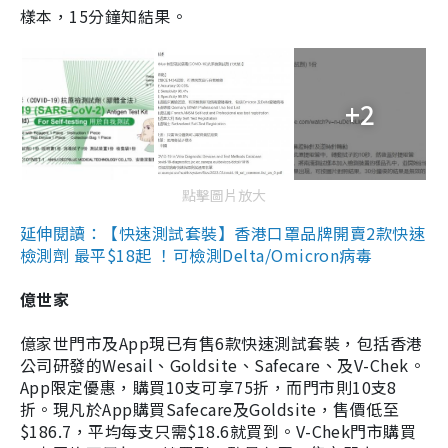
樣本，15分鐘知結果。
+2
點擊圖片放大
延伸閱讀：【快速測試套裝】香港口罩品牌開賣2款快速
檢測劑 最平$18起 ！可檢測Delta/Omicron病毒
億世家
億家世門市及App現已有售6款快速測試套裝，包括香港
公司研發的Wesail、Goldsite、Safecare、及V-Chek。
App限定優惠，購買10支可享75折，而門市則10支8
折。現凡於App購買Safecare及Goldsite，售價低至
$186.7，平均每支只需$18.6就買到。V-Chek門市購買