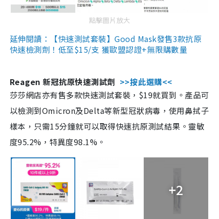
點擊圖片放大
延伸閱讀：【快速測試套裝】Good Mask發售3款抗原
快速檢測劑！低至$15/支 獲歐盟認證+無限購數量
Reagen 新冠抗原快速測試劑
>>按此選購<<
莎莎網店亦有售多款快速測試套裝，$19就買到。產品可
以檢測到Omicron及Delta等新型冠狀病毒，使用鼻拭子
樣本，只需15分鐘就可以取得快速抗原測試結果。靈敏
度95.2%，特異度98.1%。
+2