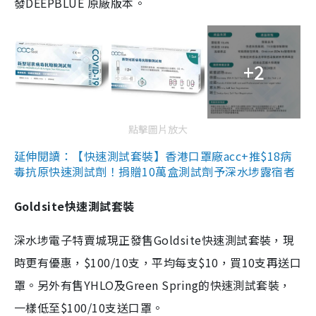
發DEEPBLUE 原廠版本。
+2
點擊圖片放大
延伸閱讀：【快速測試套裝】香港口罩廠acc+推$18病
毒抗原快速測試劑！捐贈10萬盒測試劑予深水埗露宿者
Goldsite快速測試套裝
深水埗電子特賣城現正發售Goldsite快速測試套裝，現
時更有優惠，$100/10支，平均每支$10，買10支再送口
罩。另外有售YHLO及Green Spring的快速測試套裝，
一樣低至$100/10支送口罩。