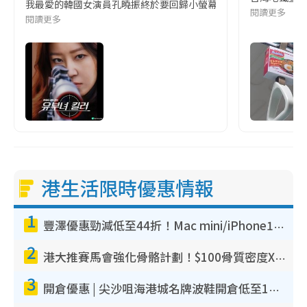
我最愛的韓國女演員孔曉振終於要回歸小螢幕啦!這次的劇本改編自同名
閱讀更多
閱讀更多
港生活限時優惠情報
1
豐澤優惠勁減低至44折！Mac mini/iPhone17Pro大減價！廚房家電$220起
2
港大推賽馬會強化骨骼計劃！$100骨質密度X光檢查 完成免費運動訓練送超市禮券！附參加資格
3
開倉優惠 | 尖沙咀海港城名牌波鞋開倉低至1折！On鞋$899起／Joy&Peace鞋履$98起