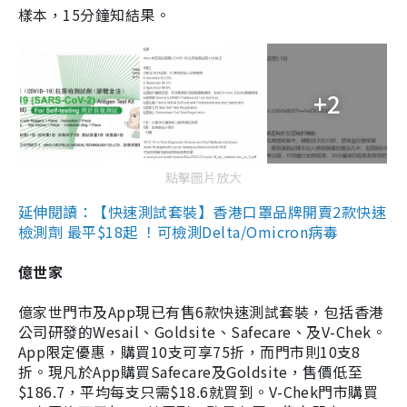
樣本，15分鐘知結果。
+2
點擊圖片放大
延伸閱讀：【快速測試套裝】香港口罩品牌開賣2款快速
檢測劑 最平$18起 ！可檢測Delta/Omicron病毒
億世家
億家世門市及App現已有售6款快速測試套裝，包括香港
公司研發的Wesail、Goldsite、Safecare、及V-Chek。
App限定優惠，購買10支可享75折，而門市則10支8
折。現凡於App購買Safecare及Goldsite，售價低至
$186.7，平均每支只需$18.6就買到。V-Chek門市購買