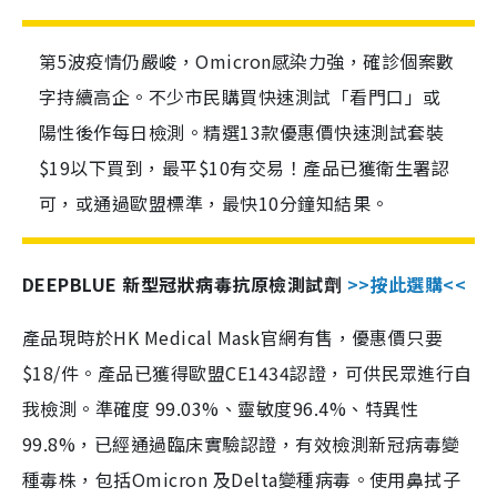
第5波疫情仍嚴峻，Omicron感染力強，確診個案數
字持續高企。不少市民購買快速測試「看門口」或
陽性後作每日檢測。精選13款優惠價快速測試套裝
$19以下買到，最平$10有交易！產品已獲衛生署認
可，或通過歐盟標準，最快10分鐘知結果。
DEEPBLUE 新型冠狀病毒抗原檢測試劑
>>按此選購<<
產品現時於HK Medical Mask官網有售，優惠價只要
$18/件。產品已獲得歐盟CE1434認證，可供民眾進行自
我檢測。準確度 99.03%、靈敏度96.4%、特異性
99.8%，已經通過臨床實驗認證，有效檢測新冠病毒變
種毒株，包括Omicron 及Delta變種病毒。使用鼻拭子