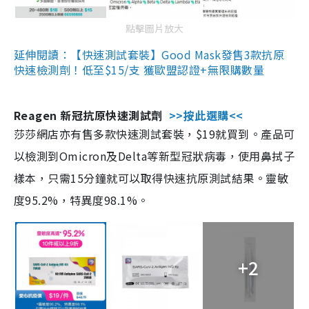
點擊圖片放大
延伸閱讀：【快速測試套裝】Good Mask發售3款抗原
快速檢測劑！低至$15/支 獲歐盟認證+無限購數量
Reagen 新冠抗原快速測試劑
>>按此選購<<
莎莎網店亦有售多款快速測試套裝，$19就買到。產品可
以檢測到Omicron及Delta等新型冠狀病毒，使用鼻拭子
樣本，只需15分鐘就可以取得快速抗原測試結果。靈敏
度95.2%，特異度98.1%。
+2