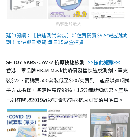
點擊圖片放大
延伸閱讀：【快速測試套裝】鄰住買開賣$9.9快速測試
劑！最快即日發貨 每日15萬盒補貨
SEJOY SARS-CoV-2 抗原快速檢測
>>按此選購<<
香港口罩品牌HK-M Mask抗疫價發售快速檢測劑，單支
裝$22，而購買500套裝低至$20/支買到。產品以鼻咽拭
子方式採樣，準確性高達99%，15分鐘就知結果。產品
已列在歐盟2019冠狀病毒病快速抗原測試通用名單。