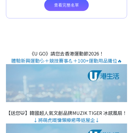
《U GO》請您去香港運動節2026！
體驗新興運動💦＋競技賽事💪＋100+運動用品攤位🔥
【送您🐯】韓國超人氣文創品牌MUZIK TIGER 冰感風扇！
↓將萌虎嘅慵懶療癒帶返屋企↓