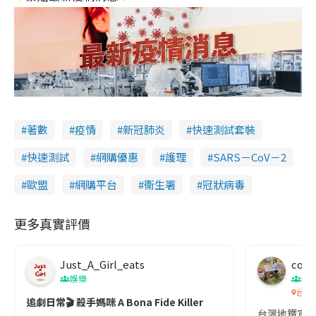
著數
疫情
新冠肺炎
快速測試套裝
快速測試
網購優惠
護理
SARS－CoV－2
歐盟
網購平台
衞生署
冠狀病毒
更多真實評價
Just_A_Girl_eats
co c
娛樂
吹
台灣
追劇日常🎬 殺手媽咪 A Bona Fide Killer
台灣地鐵宣