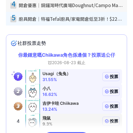
4
開倉優惠｜銅鑼灣時代廣場Doughnut/Campo Marzio開倉低至1折！背囊、書包、手袋劈價$200起
5
廚具開倉｜特福Tefal廚具/家電開倉低至3折！$220起買平底鍋/炒鑊/湯煲！電飯煲/吸塵機/燙斗$418起