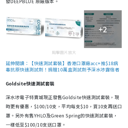
發DEEPBLUE 原廠版本。
+2
點擊圖片放大
延伸閱讀：【快速測試套裝】香港口罩廠acc+推$18病
毒抗原快速測試劑！捐贈10萬盒測試劑予深水埗露宿者
Goldsite快速測試套裝
深水埗電子特賣城現正發售Goldsite快速測試套裝，現
時更有優惠，$100/10支，平均每支$10，買10支再送口
罩。另外有售YHLO及Green Spring的快速測試套裝，
一樣低至$100/10支送口罩。