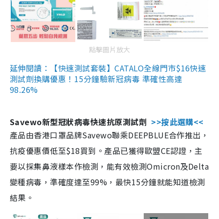
點擊圖片放大
延伸閱讀：【快速測試套裝】CATALO全線門市$16快速
測試劑換購優惠！15分鐘驗新冠病毒 準確性高達
98.26%
Savewo新型冠狀病毒快速抗原測試劑
>>按此選購<<
產品由香港口罩品牌Savewo聯乘DEEPBLUE合作推出，
抗疫優惠價低至$18買到。產品已獲得歐盟CE認證，主
要以採集鼻液樣本作檢測，能有效檢測Omicron及Delta
變種病毒，準確度達至99%，最快15分鐘就能知道檢測
結果。