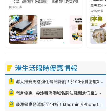
（文章由風傳媒授權轉載） 準備前往韓國旅遊的民眾，近期要特別留
夏天其中一種時
閱讀更多
閱讀更多
港生活限時優惠情報
1
港大推賽馬會強化骨骼計劃！$100骨質密度X光檢查 完成免費運動訓練送超市禮券！附參加資格
2
開倉優惠 | 尖沙咀海港城名牌波鞋開倉低至1折！On鞋$899起／Joy&Peace鞋履$98起
3
豐澤優惠勁減低至44折！Mac mini/iPhone17Pro大減價！廚房家電$220起