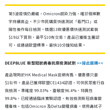
第5波疫情仍嚴峻，Omicron感染力強，確診個案數
字持續高企。不少市民購買快速測試「看門口」或
陽性後作每日檢測。精選13款優惠價快速測試套裝
$19以下買到，最平$10有交易！產品已獲衛生署認
可，或通過歐盟標準，最快10分鐘知結果。
DEEPBLUE 新型冠狀病毒抗原檢測試劑
>>按此選購<<
產品現時於HK Medical Mask官網有售，優惠價只要
$18/件。產品已獲得歐盟CE1434認證，可供民眾進行自
我檢測。準確度 99.03%、靈敏度96.4%、特異性
99.8%，已經通過臨床實驗認證，有效檢測新冠病毒變
種毒株，包括Omicron 及Delta變種病毒。使用鼻拭子