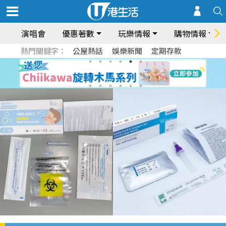
演唱會
優惠著數
玩樂情報
購物情報
熱門關鍵字：
公屋熱話
娛樂新聞
定期存款