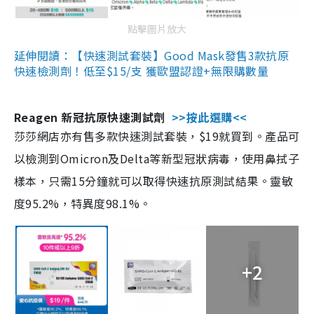
點擊圖片放大
延伸閱讀：【快速測試套裝】Good Mask發售3款抗原
快速檢測劑！低至$15/支 獲歐盟認證+無限購數量
Reagen 新冠抗原快速測試劑
>>按此選購<<
莎莎網店亦有售多款快速測試套裝，$19就買到。產品可
以檢測到Omicron及Delta等新型冠狀病毒，使用鼻拭子
樣本，只需15分鐘就可以取得快速抗原測試結果。靈敏
度95.2%，特異度98.1%。
+2