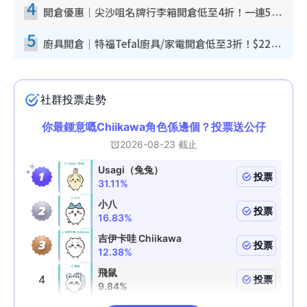
4
開倉優惠｜尖沙咀名牌行李箱開倉低至4折！一連5日 American Tourister/ace./Hallmark $200起！
5
廚具開倉｜特福Tefal廚具/家電開倉低至3折！$220起買平底鍋/炒鑊/湯煲！電飯煲/吸塵機/燙斗$418起