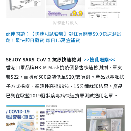
點擊圖片放大
延伸閱讀：【快速測試套裝】鄰住買開賣$9.9快速測試
劑！最快即日發貨 每日15萬盒補貨
SEJOY SARS-CoV-2 抗原快速檢測
>>按此選購<<
香港口罩品牌HK-M Mask抗疫價發售快速檢測劑，單支
裝$22，而購買500套裝低至$20/支買到。產品以鼻咽拭
子方式採樣，準確性高達99%，15分鐘就知結果。產品
已列在歐盟2019冠狀病毒病快速抗原測試通用名單。