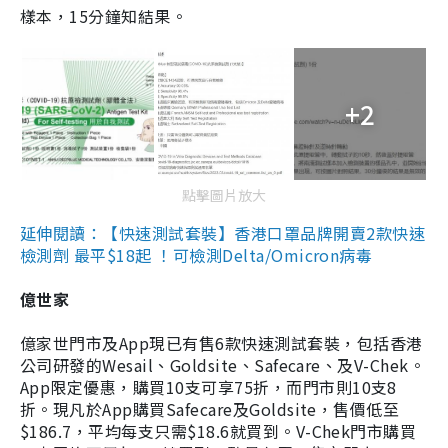
樣本，15分鐘知結果。
+2
點擊圖片放大
延伸閱讀：【快速測試套裝】香港口罩品牌開賣2款快速
檢測劑 最平$18起 ！可檢測Delta/Omicron病毒
億世家
億家世門市及App現已有售6款快速測試套裝，包括香港
公司研發的Wesail、Goldsite、Safecare、及V-Chek。
App限定優惠，購買10支可享75折，而門市則10支8
折。現凡於App購買Safecare及Goldsite，售價低至
$186.7，平均每支只需$18.6就買到。V-Chek門市購買