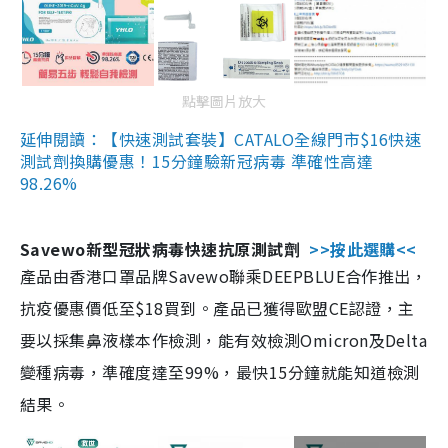
點擊圖片放大
延伸閱讀：【快速測試套裝】CATALO全線門市$16快速
測試劑換購優惠！15分鐘驗新冠病毒 準確性高達
98.26%
Savewo新型冠狀病毒快速抗原測試劑
>>按此選購<<
產品由香港口罩品牌Savewo聯乘DEEPBLUE合作推出，
抗疫優惠價低至$18買到。產品已獲得歐盟CE認證，主
要以採集鼻液樣本作檢測，能有效檢測Omicron及Delta
變種病毒，準確度達至99%，最快15分鐘就能知道檢測
結果。