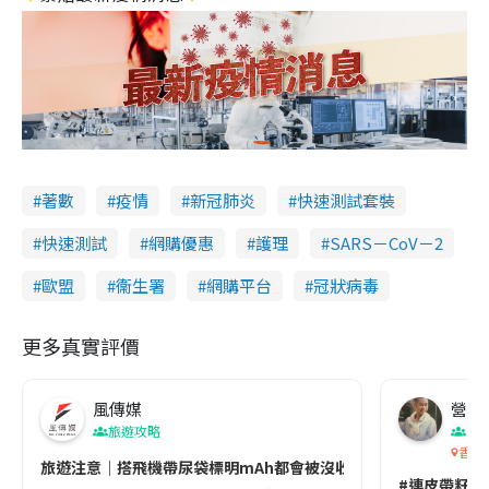
著數
疫情
新冠肺炎
快速測試套裝
快速測試
網購優惠
護理
SARS－CoV－2
歐盟
衞生署
網購平台
冠狀病毒
更多真實評價
風傳媒
營養教
旅遊攻略
生
香港
旅遊注意｜搭飛機帶尿袋標明mAh都會被沒收😱出發前切記檢查「1
#連皮帶籽都