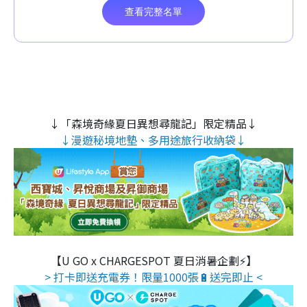
↓「森境奇緣夏日異想尋龍記」限定精品↓
↓漫遊秘境地墊、多用途旅行收納袋↓
【U GO x CHARGESPOT 夏日消暑企劃⚡】
> 打卡即送充電券！限量1000張🔋送完即止 <