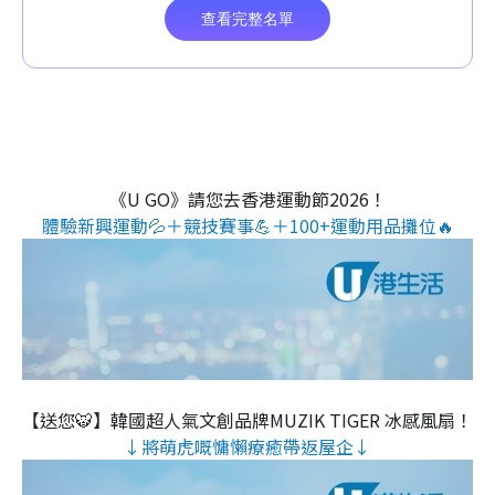
《U GO》請您去香港運動節2026！
體驗新興運動💦＋競技賽事💪＋100+運動用品攤位🔥
【送您🐯】韓國超人氣文創品牌MUZIK TIGER 冰感風扇！
↓將萌虎嘅慵懶療癒帶返屋企↓