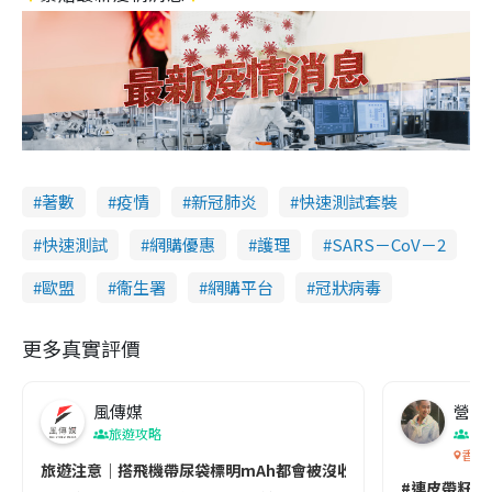
著數
疫情
新冠肺炎
快速測試套裝
快速測試
網購優惠
護理
SARS－CoV－2
歐盟
衞生署
網購平台
冠狀病毒
更多真實評價
風傳媒
營養教
旅遊攻略
生
香港
旅遊注意｜搭飛機帶尿袋標明mAh都會被沒收😱出發前切記檢查「1
#連皮帶籽都