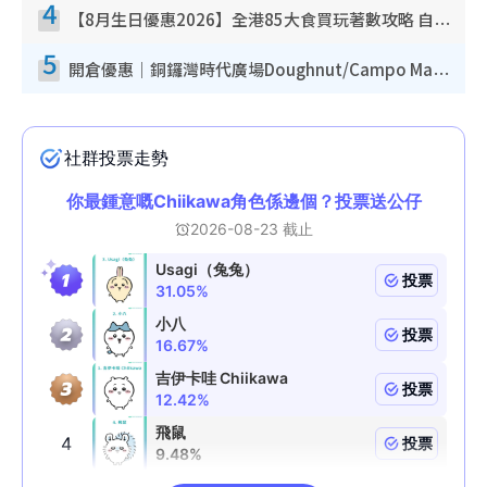
4
【8月生日優惠2026】全港85大食買玩著數攻略 自助餐/火鍋放題同行免費＋誠品/DONKI送現金券
5
開倉優惠｜銅鑼灣時代廣場Doughnut/Campo Marzio開倉低至1折！背囊、書包、手袋劈價$200起