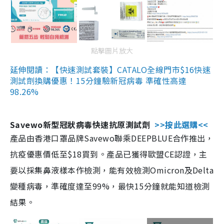
點擊圖片放大
延伸閱讀：【快速測試套裝】CATALO全線門市$16快速
測試劑換購優惠！15分鐘驗新冠病毒 準確性高達
98.26%
Savewo新型冠狀病毒快速抗原測試劑
>>按此選購<<
產品由香港口罩品牌Savewo聯乘DEEPBLUE合作推出，
抗疫優惠價低至$18買到。產品已獲得歐盟CE認證，主
要以採集鼻液樣本作檢測，能有效檢測Omicron及Delta
變種病毒，準確度達至99%，最快15分鐘就能知道檢測
結果。