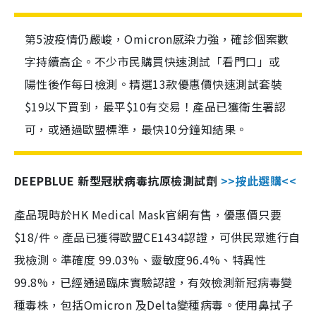
第5波疫情仍嚴峻，Omicron感染力強，確診個案數
字持續高企。不少市民購買快速測試「看門口」或
陽性後作每日檢測。精選13款優惠價快速測試套裝
$19以下買到，最平$10有交易！產品已獲衛生署認
可，或通過歐盟標準，最快10分鐘知結果。
DEEPBLUE 新型冠狀病毒抗原檢測試劑
>>按此選購<<
產品現時於HK Medical Mask官網有售，優惠價只要
$18/件。產品已獲得歐盟CE1434認證，可供民眾進行自
我檢測。準確度 99.03%、靈敏度96.4%、特異性
99.8%，已經通過臨床實驗認證，有效檢測新冠病毒變
種毒株，包括Omicron 及Delta變種病毒。使用鼻拭子