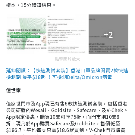
樣本，15分鐘知結果。
+2
點擊圖片放大
延伸閱讀：【快速測試套裝】香港口罩品牌開賣2款快速
檢測劑 最平$18起 ！可檢測Delta/Omicron病毒
億世家
億家世門市及App現已有售6款快速測試套裝，包括香港
公司研發的Wesail、Goldsite、Safecare、及V-Chek。
App限定優惠，購買10支可享75折，而門市則10支8
折。現凡於App購買Safecare及Goldsite，售價低至
$186.7，平均每支只需$18.6就買到。V-Chek門市購買