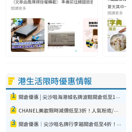
（文章由風傳媒授權轉載） 準備前往韓國旅遊的民眾，近期要特別留
夏天其中一種時
閱讀更多
閱讀更多
港生活限時優惠情報
1
開倉優惠 | 尖沙咀海港城名牌波鞋開倉低至1折！On鞋$899起／Joy&Peace鞋履$98起
2
CHANEL美妝限時減價低至3折！人氣粉底/唇膏/精華液低至$275！COCO香水都有平
3
開倉優惠｜尖沙咀名牌行李箱開倉低至4折！一連5日 American Tourister/ace./Hallmark $200起！