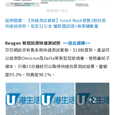
點擊圖片放大
延伸閱讀：【快速測試套裝】Good Mask發售3款抗原
快速檢測劑！低至$15/支 獲歐盟認證+無限購數量
Reagen 新冠抗原快速測試劑
>>按此選購<<
莎莎網店亦有售多款快速測試套裝，$19就買到。產品可
以檢測到Omicron及Delta等新型冠狀病毒，使用鼻拭子
樣本，只需15分鐘就可以取得快速抗原測試結果。靈敏
度95.2%，特異度98.1%。
+2