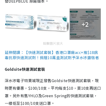
發DEEPBLUE 原廠版本。
+2
點擊圖片放大
延伸閱讀：【快速測試套裝】香港口罩廠acc+推$18病
毒抗原快速測試劑！捐贈10萬盒測試劑予深水埗露宿者
Goldsite快速測試套裝
深水埗電子特賣城現正發售Goldsite快速測試套裝，現
時更有優惠，$100/10支，平均每支$10，買10支再送口
罩。另外有售YHLO及Green Spring的快速測試套裝，
一樣低至$100/10支送口罩。