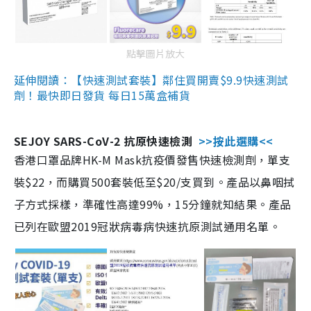
點擊圖片放大
延伸閱讀：【快速測試套裝】鄰住買開賣$9.9快速測試
劑！最快即日發貨 每日15萬盒補貨
SEJOY SARS-CoV-2 抗原快速檢測
>>按此選購<<
香港口罩品牌HK-M Mask抗疫價發售快速檢測劑，單支
裝$22，而購買500套裝低至$20/支買到。產品以鼻咽拭
子方式採樣，準確性高達99%，15分鐘就知結果。產品
已列在歐盟2019冠狀病毒病快速抗原測試通用名單。