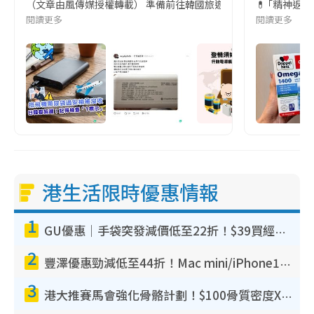
（文章由風傳媒授權轉載） 準備前往韓國旅遊的民眾，近期要特別留
💊 ｢精神返
閱讀更多
閱讀更多
港生活限時優惠情報
1
GU優惠｜手袋突發減價低至22折！$39買經典波士頓包/餃子袋！飾物同步減價$29起！
2
豐澤優惠勁減低至44折！Mac mini/iPhone17Pro大減價！廚房家電$220起
3
港大推賽馬會強化骨骼計劃！$100骨質密度X光檢查 完成免費運動訓練送超市禮券！附參加資格