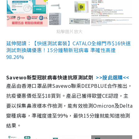
點擊圖片放大
延伸閱讀：【快速測試套裝】CATALO全線門市$16快速
測試劑換購優惠！15分鐘驗新冠病毒 準確性高達
98.26%
Savewo新型冠狀病毒快速抗原測試劑
>>按此選購<<
產品由香港口罩品牌Savewo聯乘DEEPBLUE合作推出，
抗疫優惠價低至$18買到。產品已獲得歐盟CE認證，主
要以採集鼻液樣本作檢測，能有效檢測Omicron及Delta
變種病毒，準確度達至99%，最快15分鐘就能知道檢測
結果。