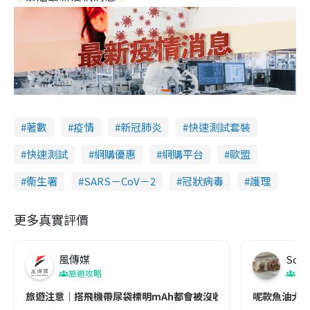
著數
疫情
新冠肺炎
快速測試套裝
快速測試
網購優惠
網購平台
歐盟
衞生署
SARS－CoV－2
冠狀病毒
護理
更多真實評價
風傳媒
Soul
旅遊攻略
生
旅遊注意｜搭飛機帶尿袋標明mAh都會被沒收😱出發前切記檢查「1
呢款魚油大家