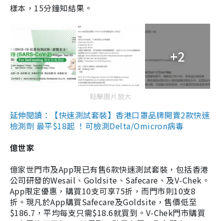
樣本，15分鐘知結果。
+2
點擊圖片放大
延伸閱讀：【快速測試套裝】香港口罩品牌開賣2款快速
檢測劑 最平$18起 ！可檢測Delta/Omicron病毒
億世家
億家世門市及App現已有售6款快速測試套裝，包括香港
公司研發的Wesail、Goldsite、Safecare、及V-Chek。
App限定優惠，購買10支可享75折，而門市則10支8
折。現凡於App購買Safecare及Goldsite，售價低至
$186.7，平均每支只需$18.6就買到。V-Chek門市購買