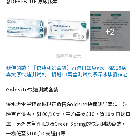
發DEEPBLUE 原廠版本。
+2
點擊圖片放大
延伸閱讀：【快速測試套裝】香港口罩廠acc+推$18病
毒抗原快速測試劑！捐贈10萬盒測試劑予深水埗露宿者
Goldsite快速測試套裝
深水埗電子特賣城現正發售Goldsite快速測試套裝，現
時更有優惠，$100/10支，平均每支$10，買10支再送口
罩。另外有售YHLO及Green Spring的快速測試套裝，
一樣低至$100/10支送口罩。