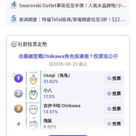
4
Swarovski Outlet專區低至半價！人氣水晶飾物/小擺設$138起！迪士尼款/水晶高跟鞋都有平
5
廚具開倉｜特福Tefal廚具/家電開倉低至3折！$220起買平底鍋/炒鑊/湯煲！電飯煲/吸塵機/燙斗$418起