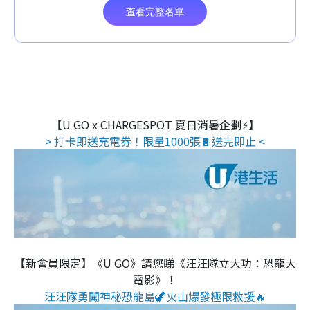
【U GO x CHARGESPOT 夏日消暑企劃⚡】
> 打卡即送充電券！限量1000張🔋送完即止 <
【新會員限定】《U GO》請您睇《汪汪隊立大功：恐龍大
電影》！
汪汪隊勇闖神秘恐龍島🦖火山爆發極限救援🔥