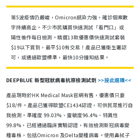
第5波疫情仍嚴峻，Omicron感染力強，確診個案數
字持續高企。不少市民購買快速測試「看門口」或
陽性後作每日檢測。精選13款優惠價快速測試套裝
$19以下買到，最平$10有交易！產品已獲衛生署認
可，或通過歐盟標準，最快10分鐘知結果。
DEEPBLUE 新型冠狀病毒抗原檢測試劑
>>按此選購<<
產品現時於HK Medical Mask官網有售，優惠價只要
$18/件。產品已獲得歐盟CE1434認證，可供民眾進行自
我檢測。準確度 99.03%、靈敏度96.4%、特異性
99.8%，已經通過臨床實驗認證，有效檢測新冠病毒變
種毒株，包括Omicron 及Delta變種病毒。使用鼻拭子