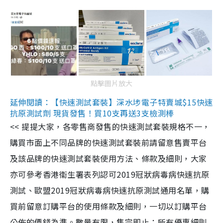
點擊圖片放大
延伸閱讀：【快速測試套裝】深水埗電子特賣城$15快速
抗原測試劑 現貨發售！買10支再送3支檢測棒
<< 提提大家，各零售商發售的快速測試套裝規格不一，
購買市面上不同品牌的快速測試套裝前請留意售賣平台
及該品牌的快速測試套裝使用方法、條款及細則，大家
亦可參考香港衞生署表列認可2019冠狀病毒病快速抗原
測試、歐盟2019冠狀病毒病快速抗原測試通用名單，購
買前留意訂購平台的使用條款及細則，一切以訂購平台
公佈的價錢為準。數量有限，售完即止；所有優惠細則