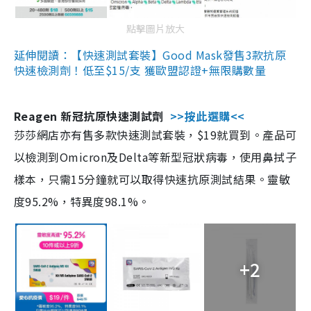
點擊圖片放大
延伸閱讀：【快速測試套裝】Good Mask發售3款抗原
快速檢測劑！低至$15/支 獲歐盟認證+無限購數量
Reagen 新冠抗原快速測試劑
>>按此選購<<
莎莎網店亦有售多款快速測試套裝，$19就買到。產品可
以檢測到Omicron及Delta等新型冠狀病毒，使用鼻拭子
樣本，只需15分鐘就可以取得快速抗原測試結果。靈敏
度95.2%，特異度98.1%。
+2