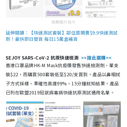
點擊圖片放大
延伸閱讀：【快速測試套裝】鄰住買開賣$9.9快速測試
劑！最快即日發貨 每日15萬盒補貨
SEJOY SARS-CoV-2 抗原快速檢測
>>按此選購<<
香港口罩品牌HK-M Mask抗疫價發售快速檢測劑，單支
裝$22，而購買500套裝低至$20/支買到。產品以鼻咽拭
子方式採樣，準確性高達99%，15分鐘就知結果。產品
已列在歐盟2019冠狀病毒病快速抗原測試通用名單。