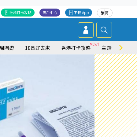
社群打卡攻略
商戶中心
下載 App
繁
简
周圍遊
18區好去處
香港打卡攻略
主題特集