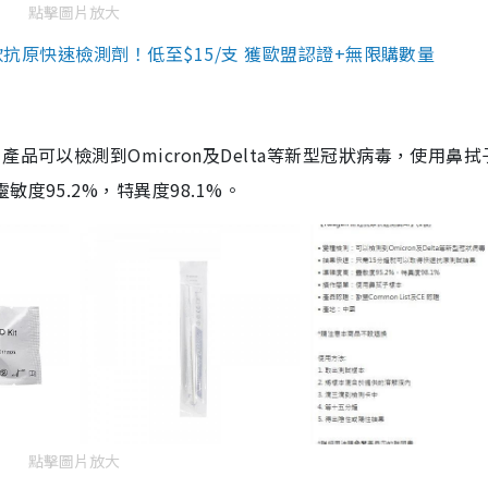
點擊圖片放大
3款抗原快速檢測劑！低至$15/支 獲歐盟認證+無限購數量
品可以檢測到Omicron及Delta等新型冠狀病毒，使用鼻拭
度95.2%，特異度98.1%。
點擊圖片放大