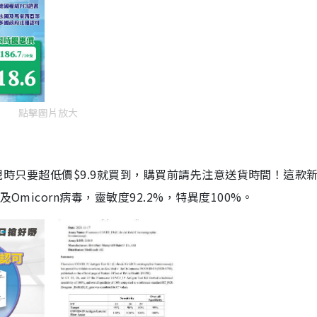
點擊圖片放大
劑，現時只要超低價$9.9就買到，購買前請先注意送貨時間！這款
Omicorn病毒，靈敏度92.2%，特異度100%。