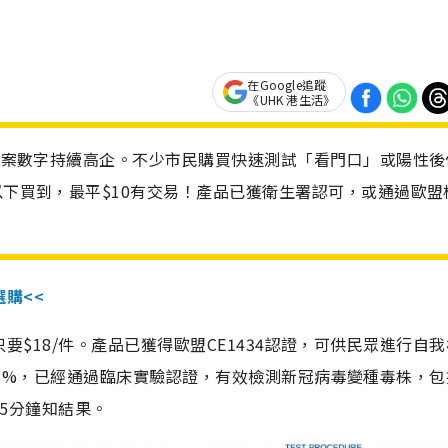
在Google追蹤
《UHK 港生活》
診個案數字持續高企。不少市民購買快速測試「看門口」或陽性後
以下買到，最平$10有交易！產品已獲衛生署認可，或通過歐盟
選購<<
惠價只要$18/件。產品已獲得歐盟CE1434認證，可供民眾進行自
性99.8%，已經通過臨床實驗認證，有效檢測新冠病毒變種毒株，
，15分鐘知結果。