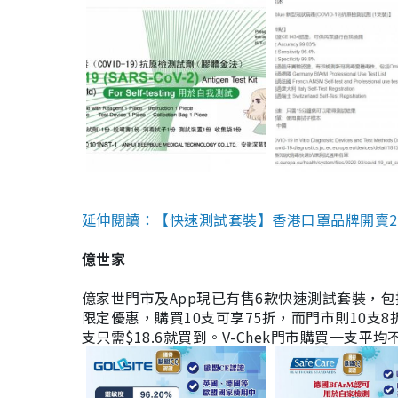
延伸閱讀：【快速測試套裝】香港口罩品牌開賣2款快速
億世家
億家世門市及App現已有售6款快速測試套裝，包括香港公司
限定優惠，購買10支可享75折，而門市則10支8折。現
支只需$18.6就買到。V-Chek門市購買一支平