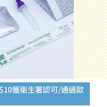
$10獲衛生署認可/通過歐