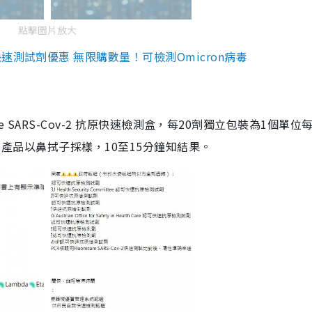
點擊圖片放大
測試劑優惠 無限購數量！可檢測Omicron病毒
are SARS-Cov-2 抗原快速檢測盒，每20劑獨立包裝為1個單位
5。產品以鼻拭子採樣，10至15分鐘知結果。