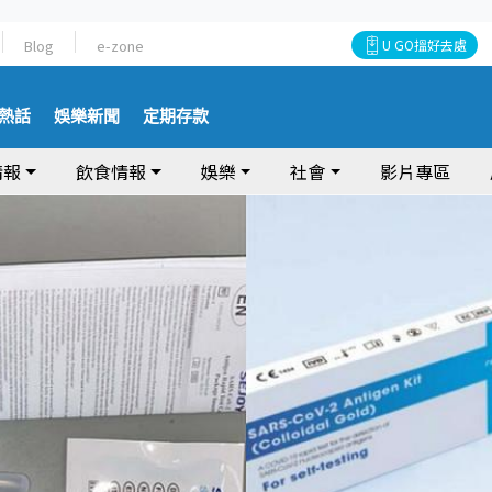
Blog
e-zone
U GO搵好去處
熱話
娛樂新聞
定期存款
情報
飲食情報
娛樂
社會
影片專區