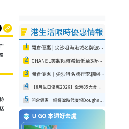
港生活限時優惠情報
1
作
開倉優惠 | 尖沙咀海港城名牌波鞋開倉低至1折！On鞋$899起／Joy&Peace鞋履$98起
標
2
CHANEL美妝限時減價低至3折！人氣粉底/唇膏/精華液低至$275！COCO香水都有平
3
開倉優惠｜尖沙咀名牌行李箱開倉低至4折！一連5日 American Tourister/ace./Hallmark $200起！
4
【8月生日優惠2026】全港85大食買玩著數攻略 自助餐/火鍋放題同行免費＋誠品/DONKI送現金券
5
我檢
開倉優惠｜銅鑼灣時代廣場Doughnut/Campo Marzio開倉低至1折！背囊、書包、手袋劈價$200起
包括
U GO 本週好去處