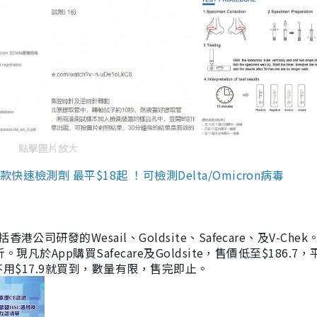
點擊圖片放大
檢測劑 最平$18起 ！可檢測Delta/Omicron病毒
研發的Wesail、Goldsite、Safecare、及V-Chek。
凡於App購買Safecare及Goldsite，售價低至$186.7
均不用$17.9就買到，數量有限，售完即止。