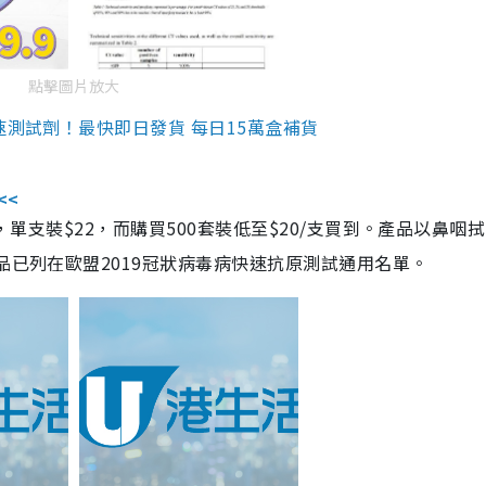
點擊圖片放大
速測試劑！最快即日發貨 每日15萬盒補貨
<<
，單支裝$22，而購買500套裝低至$20/支買到。產品以鼻咽
品已列在歐盟2019冠狀病毒病快速抗原測試通用名單。