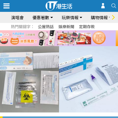
演唱會
優惠著數
玩樂情報
購物情報
熱門關鍵字：
公屋熱話
娛樂新聞
定期存款