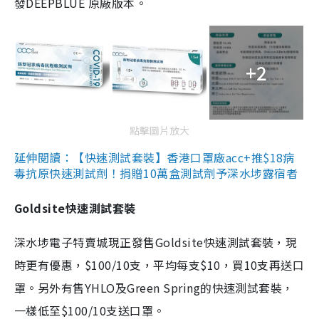
發DEEPBLUE 原廠版本。
+2
點擊圖片放大
延伸閱讀：【快速測試套裝】香港口罩廠acc+推$18病
毒抗原快速測試劑！捐贈10萬盒測試劑予深水埗露宿者
Goldsite快速測試套裝
深水埗電子特賣城現正發售Goldsite快速測試套裝，現
時更有優惠，$100/10支，平均每支$10，買10支再送口
罩。另外有售YHLO及Green Spring的快速測試套裝，
一樣低至$100/10支送口罩。