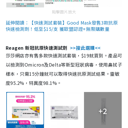
點擊圖片放大
延伸閱讀：【快速測試套裝】Good Mask發售3款抗原
快速檢測劑！低至$15/支 獲歐盟認證+無限購數量
Reagen 新冠抗原快速測試劑
>>按此選購<<
莎莎網店亦有售多款快速測試套裝，$19就買到。產品可
以檢測到Omicron及Delta等新型冠狀病毒，使用鼻拭子
樣本，只需15分鐘就可以取得快速抗原測試結果。靈敏
度95.2%，特異度98.1%。
+2