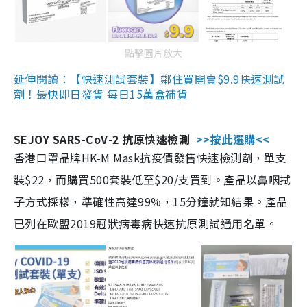
點擊圖片放大
延伸閱讀：【快速測試套裝】鄰住買開賣$9.9快速測試
劑！最快即日發貨 每日15萬盒補貨
SEJOY SARS-CoV-2 抗原快速檢測
>>按此選購<<
香港口罩品牌HK-M Mask抗疫價發售快速檢測劑，單支
裝$22，而購買500套裝低至$20/支買到。產品以鼻咽拭
子方式採樣，準確性高達99%，15分鐘就知結果。產品
已列在歐盟2019冠狀病毒病快速抗原測試通用名單。