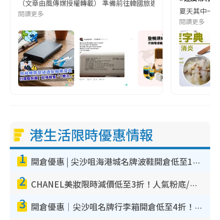
（文章由風傳媒授權轉載） 準備前往韓國旅遊的民眾，近期要特別留
夏天其中一種時
閱讀更多
閱讀更多
港生活限時優惠情報
1
開倉優惠 | 尖沙咀海港城名牌波鞋開倉低至1折！On鞋$899起／Joy&Peace鞋履$98起
2
CHANEL美妝限時減價低至3折！人氣粉底/唇膏/精華液低至$275！COCO香水都有平
3
開倉優惠｜尖沙咀名牌行李箱開倉低至4折！一連5日 American Tourister/ace./Hallmark $200起！