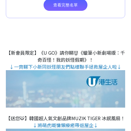
【新會員限定】《U GO》請你睇👹《蠟筆小新劇場版：千
奇百怪！我的妖怪假期》！
↓一齊睇下小新同妖怪朋友們點樣聯手拯救屋企人啦↓
【送您🐯】韓國超人氣文創品牌MUZIK TIGER 冰感風扇！
↓將萌虎嘅慵懶療癒帶返屋企↓