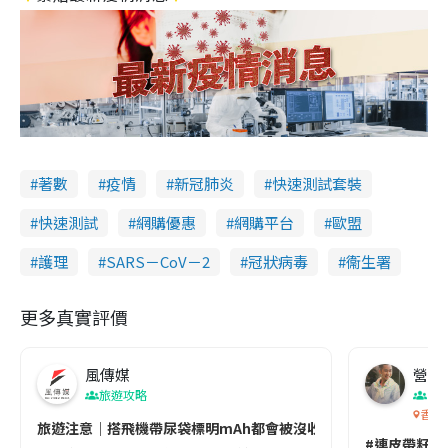
著數
疫情
新冠肺炎
快速測試套裝
快速測試
網購優惠
網購平台
歐盟
護理
SARS－CoV－2
冠狀病毒
衞生署
更多真實評價
風傳媒
營養教
旅遊攻略
生
香港
旅遊注意｜搭飛機帶尿袋標明mAh都會被沒收😱出發前切記檢查「1
#連皮帶籽都