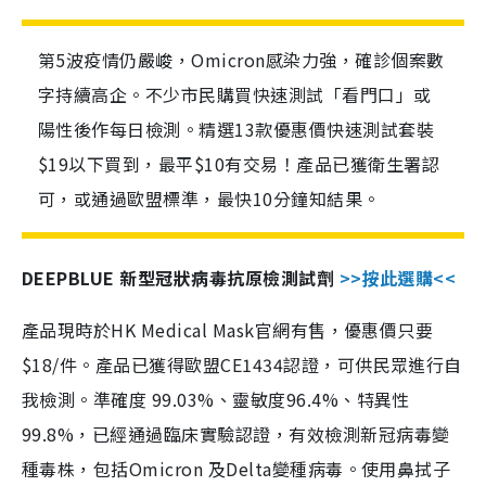
第5波疫情仍嚴峻，Omicron感染力強，確診個案數
字持續高企。不少市民購買快速測試「看門口」或
陽性後作每日檢測。精選13款優惠價快速測試套裝
$19以下買到，最平$10有交易！產品已獲衛生署認
可，或通過歐盟標準，最快10分鐘知結果。
DEEPBLUE 新型冠狀病毒抗原檢測試劑
>>按此選購<<
產品現時於HK Medical Mask官網有售，優惠價只要
$18/件。產品已獲得歐盟CE1434認證，可供民眾進行自
我檢測。準確度 99.03%、靈敏度96.4%、特異性
99.8%，已經通過臨床實驗認證，有效檢測新冠病毒變
種毒株，包括Omicron 及Delta變種病毒。使用鼻拭子