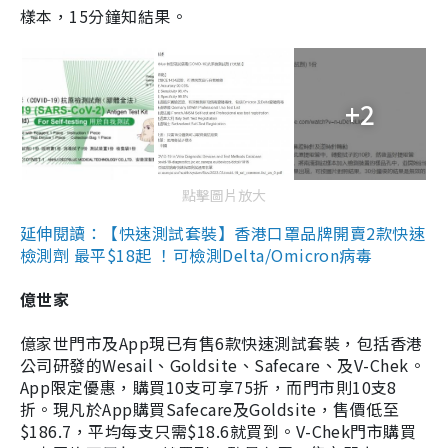
樣本，15分鐘知結果。
+2
點擊圖片放大
延伸閱讀：【快速測試套裝】香港口罩品牌開賣2款快速
檢測劑 最平$18起 ！可檢測Delta/Omicron病毒
億世家
億家世門市及App現已有售6款快速測試套裝，包括香港
公司研發的Wesail、Goldsite、Safecare、及V-Chek。
App限定優惠，購買10支可享75折，而門市則10支8
折。現凡於App購買Safecare及Goldsite，售價低至
$186.7，平均每支只需$18.6就買到。V-Chek門市購買