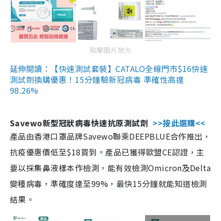
點擊圖片放大
延伸閱讀：【快速測試套裝】CATALO全線門市$16快速
測試劑換購優惠！15分鐘驗新冠病毒 準確性高達
98.26%
Savewo新型冠狀病毒快速抗原測試劑
>>按此選購<<
產品由香港口罩品牌Savewo聯乘DEEPBLUE合作推出，
抗疫優惠價低至$18買到。產品已獲得歐盟CE認證，主
要以採集鼻液樣本作檢測，能有效檢測Omicron及Delta
變種病毒，準確度達至99%，最快15分鐘就能知道檢測
結果。