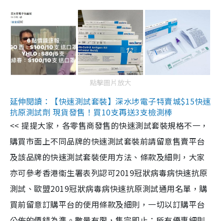
點擊圖片放大
延伸閱讀：【快速測試套裝】深水埗電子特賣城$15快速
抗原測試劑 現貨發售！買10支再送3支檢測棒
<< 提提大家，各零售商發售的快速測試套裝規格不一，
購買市面上不同品牌的快速測試套裝前請留意售賣平台
及該品牌的快速測試套裝使用方法、條款及細則，大家
亦可參考香港衞生署表列認可2019冠狀病毒病快速抗原
測試、歐盟2019冠狀病毒病快速抗原測試通用名單，購
買前留意訂購平台的使用條款及細則，一切以訂購平台
公佈的價錢為準。數量有限，售完即止；所有優惠細則