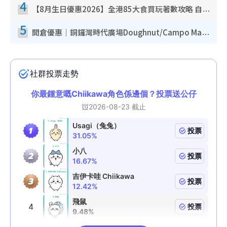
4
【8月生日優惠2026】全港85大食買玩著數攻略 自助餐/火鍋放題同行免費＋誠品/DONKI送現金券
5
開倉優惠｜銅鑼灣時代廣場Doughnut/Campo Marzio開倉低至1折！背囊、書包、手袋劈價$200起