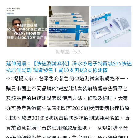
點擊圖片放大
延伸閱讀：【快速測試套裝】深水埗電子特賣城$15快速
抗原測試劑 現貨發售！買10支再送3支檢測棒
<< 提提大家，各零售商發售的快速測試套裝規格不一，
購買市面上不同品牌的快速測試套裝前請留意售賣平台
及該品牌的快速測試套裝使用方法、條款及細則，大家
亦可參考香港衞生署表列認可2019冠狀病毒病快速抗原
測試、歐盟2019冠狀病毒病快速抗原測試通用名單，購
買前留意訂購平台的使用條款及細則，一切以訂購平台
公佈的價錢為準。數量有限，售完即止；所有優惠細則