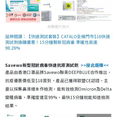
點擊圖片放大
延伸閱讀：【快速測試套裝】CATALO全線門市$16快速
測試劑換購優惠！15分鐘驗新冠病毒 準確性高達
98.26%
Savewo新型冠狀病毒快速抗原測試劑
>>按此選購<<
產品由香港口罩品牌Savewo聯乘DEEPBLUE合作推出，
抗疫優惠價低至$18買到。產品已獲得歐盟CE認證，主
要以採集鼻液樣本作檢測，能有效檢測Omicron及Delta
變種病毒，準確度達至99%，最快15分鐘就能知道檢測
結果。