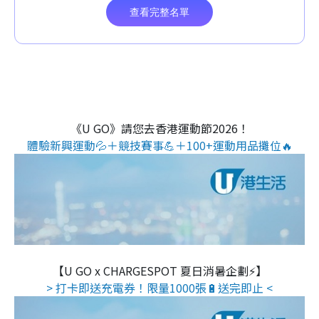
《U GO》請您去香港運動節2026！
體驗新興運動💦＋競技賽事💪＋100+運動用品攤位🔥
【U GO x CHARGESPOT 夏日消暑企劃⚡】
> 打卡即送充電券！限量1000張🔋送完即止 <