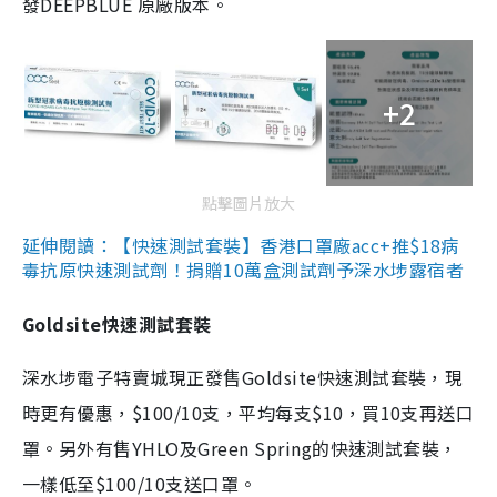
發DEEPBLUE 原廠版本。
+2
點擊圖片放大
延伸閱讀：【快速測試套裝】香港口罩廠acc+推$18病
毒抗原快速測試劑！捐贈10萬盒測試劑予深水埗露宿者
Goldsite快速測試套裝
深水埗電子特賣城現正發售Goldsite快速測試套裝，現
時更有優惠，$100/10支，平均每支$10，買10支再送口
罩。另外有售YHLO及Green Spring的快速測試套裝，
一樣低至$100/10支送口罩。