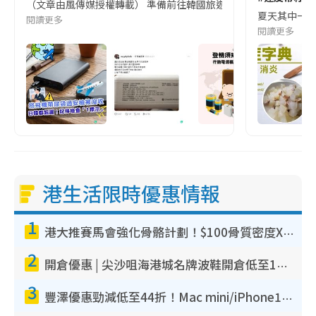
（文章由風傳媒授權轉載） 準備前往韓國旅遊的民眾，近期要特別留
夏天其中一種時
閱讀更多
閱讀更多
港生活限時優惠情報
1
港大推賽馬會強化骨骼計劃！$100骨質密度X光檢查 完成免費運動訓練送超市禮券！附參加資格
2
開倉優惠 | 尖沙咀海港城名牌波鞋開倉低至1折！On鞋$899起／Joy&Peace鞋履$98起
3
豐澤優惠勁減低至44折！Mac mini/iPhone17Pro大減價！廚房家電$220起