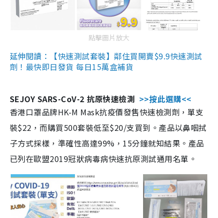
點擊圖片放大
延伸閱讀：【快速測試套裝】鄰住買開賣$9.9快速測試
劑！最快即日發貨 每日15萬盒補貨
SEJOY SARS-CoV-2 抗原快速檢測
>>按此選購<<
香港口罩品牌HK-M Mask抗疫價發售快速檢測劑，單支
裝$22，而購買500套裝低至$20/支買到。產品以鼻咽拭
子方式採樣，準確性高達99%，15分鐘就知結果。產品
已列在歐盟2019冠狀病毒病快速抗原測試通用名單。