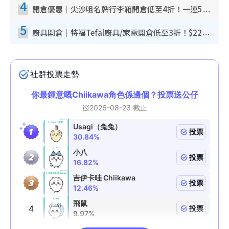
4
開倉優惠｜尖沙咀名牌行李箱開倉低至4折！一連5日 American Tourister/ace./Hallmark $200起！
5
廚具開倉｜特福Tefal廚具/家電開倉低至3折！$220起買平底鍋/炒鑊/湯煲！電飯煲/吸塵機/燙斗$418起