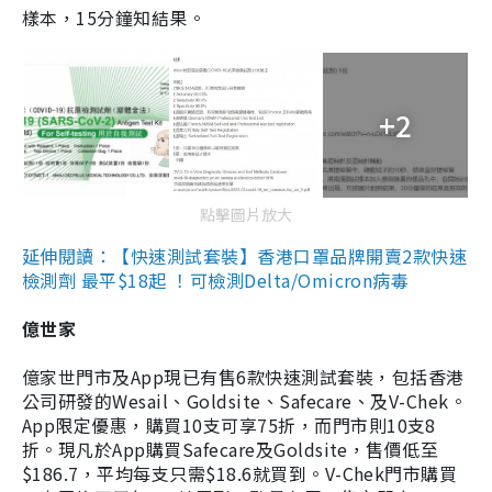
樣本，15分鐘知結果。
+2
點擊圖片放大
延伸閱讀：【快速測試套裝】香港口罩品牌開賣2款快速
檢測劑 最平$18起 ！可檢測Delta/Omicron病毒
億世家
億家世門市及App現已有售6款快速測試套裝，包括香港
公司研發的Wesail、Goldsite、Safecare、及V-Chek。
App限定優惠，購買10支可享75折，而門市則10支8
折。現凡於App購買Safecare及Goldsite，售價低至
$186.7，平均每支只需$18.6就買到。V-Chek門市購買