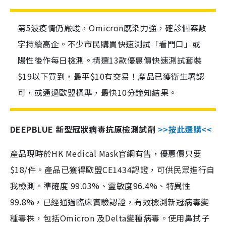
第5波疫情仍嚴峻，Omicron感染力強，確診個案數
字持續高企。不少市民購買快速測試「看門口」或
陽性後作每日檢測。精選13款優惠價快速測試套裝
$19以下買到，最平$10有交易！產品已獲衛生署認
可，或通過歐盟標準，最快10分鐘知結果。
DEEPBLUE 新型冠狀病毒抗原檢測試劑
>>按此選購<<
產品現時於HK Medical Mask官網有售，優惠價只要
$18/件。產品已獲得歐盟CE1434認證，可供民眾進行自
我檢測。準確度 99.03%、靈敏度96.4%、特異性
99.8%，已經通過臨床實驗認證，有效檢測新冠病毒變
種毒株，包括Omicron 及Delta變種病毒。使用鼻拭子