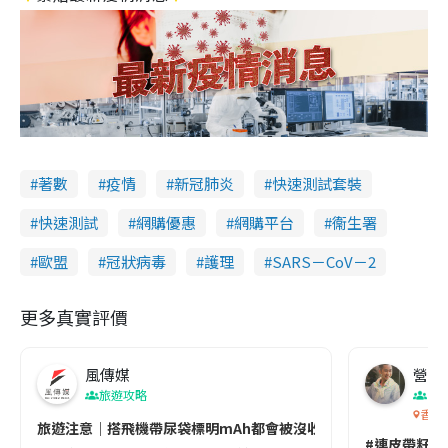
著數
疫情
新冠肺炎
快速測試套裝
快速測試
網購優惠
網購平台
衞生署
歐盟
冠狀病毒
護理
SARS－CoV－2
更多真實評價
風傳媒
營養教
旅遊攻略
生
香港
旅遊注意｜搭飛機帶尿袋標明mAh都會被沒收😱出發前切記檢查「1
#連皮帶籽都