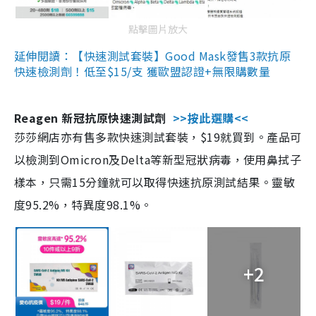
點擊圖片放大
延伸閱讀：【快速測試套裝】Good Mask發售3款抗原
快速檢測劑！低至$15/支 獲歐盟認證+無限購數量
Reagen 新冠抗原快速測試劑
>>按此選購<<
莎莎網店亦有售多款快速測試套裝，$19就買到。產品可
以檢測到Omicron及Delta等新型冠狀病毒，使用鼻拭子
樣本，只需15分鐘就可以取得快速抗原測試結果。靈敏
度95.2%，特異度98.1%。
+2