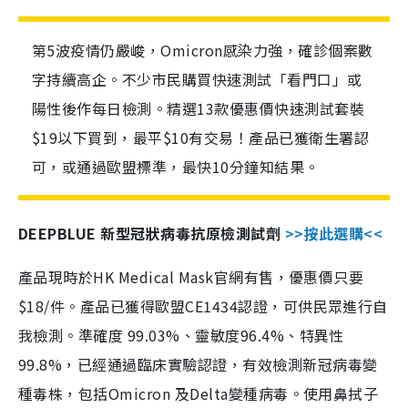
第5波疫情仍嚴峻，Omicron感染力強，確診個案數
字持續高企。不少市民購買快速測試「看門口」或
陽性後作每日檢測。精選13款優惠價快速測試套裝
$19以下買到，最平$10有交易！產品已獲衛生署認
可，或通過歐盟標準，最快10分鐘知結果。
DEEPBLUE 新型冠狀病毒抗原檢測試劑
>>按此選購<<
產品現時於HK Medical Mask官網有售，優惠價只要
$18/件。產品已獲得歐盟CE1434認證，可供民眾進行自
我檢測。準確度 99.03%、靈敏度96.4%、特異性
99.8%，已經通過臨床實驗認證，有效檢測新冠病毒變
種毒株，包括Omicron 及Delta變種病毒。使用鼻拭子