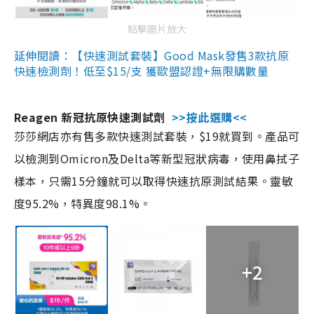
點擊圖片放大
延伸閱讀：【快速測試套裝】Good Mask發售3款抗原
快速檢測劑！低至$15/支 獲歐盟認證+無限購數量
Reagen 新冠抗原快速測試劑
>>按此選購<<
莎莎網店亦有售多款快速測試套裝，$19就買到。產品可
以檢測到Omicron及Delta等新型冠狀病毒，使用鼻拭子
樣本，只需15分鐘就可以取得快速抗原測試結果。靈敏
度95.2%，特異度98.1%。
+2