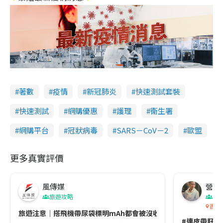
著數
疫情
新冠肺炎
快速測試套裝
快速測試
網購優惠
護理
衞生署
網購平台
冠狀病毒
SARS－CoV－2
歐盟
更多真實評價
風傳媒
營養教
旅遊攻略
生
香港
旅遊注意｜搭飛機帶尿袋標明mAh都會被沒收😱出發前切記檢查「1
#連皮帶籽都