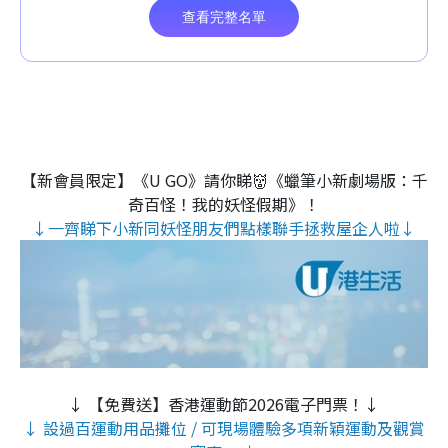
【新會員限定】《U GO》請你睇👹《蠟筆小新劇場版：千
奇百怪！我的妖怪假期》！
↓一齊睇下小新同妖怪朋友們點樣聯手拯救屋企人啦↓
↓ 【免費送】香港運動節2026電子門票！↓
↓ 設過百運動用品攤位 / 可現場體驗多項新穎運動及觀賞