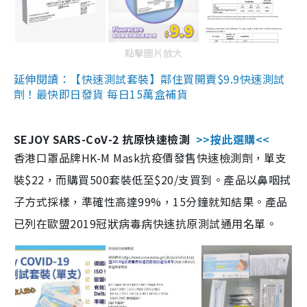
點擊圖片放大
延伸閱讀：【快速測試套裝】鄰住買開賣$9.9快速測試
劑！最快即日發貨 每日15萬盒補貨
SEJOY SARS-CoV-2 抗原快速檢測
>>按此選購<<
香港口罩品牌HK-M Mask抗疫價發售快速檢測劑，單支
裝$22，而購買500套裝低至$20/支買到。產品以鼻咽拭
子方式採樣，準確性高達99%，15分鐘就知結果。產品
已列在歐盟2019冠狀病毒病快速抗原測試通用名單。