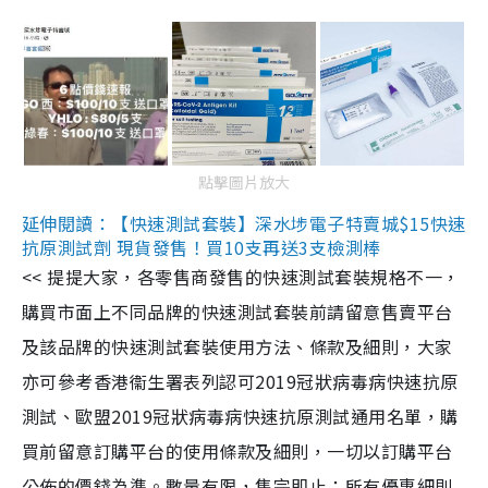
點擊圖片放大
延伸閱讀：【快速測試套裝】深水埗電子特賣城$15快速
抗原測試劑 現貨發售！買10支再送3支檢測棒
<< 提提大家，各零售商發售的快速測試套裝規格不一，
購買市面上不同品牌的快速測試套裝前請留意售賣平台
及該品牌的快速測試套裝使用方法、條款及細則，大家
亦可參考香港衞生署表列認可2019冠狀病毒病快速抗原
測試、歐盟2019冠狀病毒病快速抗原測試通用名單，購
買前留意訂購平台的使用條款及細則，一切以訂購平台
公佈的價錢為準。數量有限，售完即止；所有優惠細則