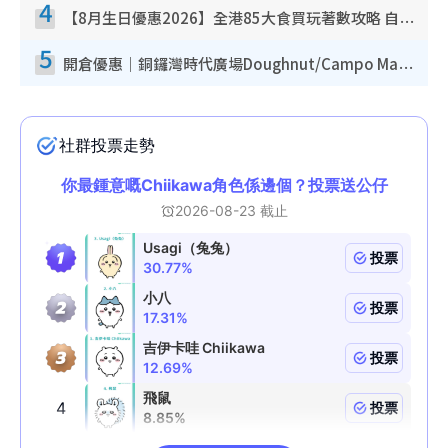
4
【8月生日優惠2026】全港85大食買玩著數攻略 自助餐/火鍋放題同行免費＋誠品/DONKI送現金券
5
開倉優惠｜銅鑼灣時代廣場Doughnut/Campo Marzio開倉低至1折！背囊、書包、手袋劈價$200起