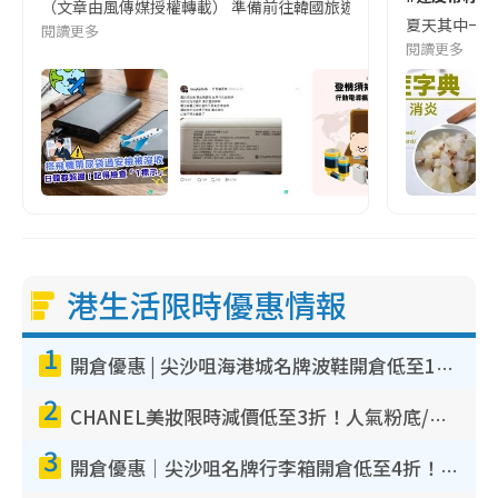
（文章由風傳媒授權轉載） 準備前往韓國旅遊的民眾，近期要特別留
夏天其中一種時
閱讀更多
閱讀更多
港生活限時優惠情報
1
開倉優惠 | 尖沙咀海港城名牌波鞋開倉低至1折！On鞋$899起／Joy&Peace鞋履$98起
2
CHANEL美妝限時減價低至3折！人氣粉底/唇膏/精華液低至$275！COCO香水都有平
3
開倉優惠｜尖沙咀名牌行李箱開倉低至4折！一連5日 American Tourister/ace./Hallmark $200起！