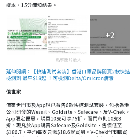
樣本，15分鐘知結果。
+2
點擊圖片放大
延伸閱讀：【快速測試套裝】香港口罩品牌開賣2款快速
檢測劑 最平$18起 ！可檢測Delta/Omicron病毒
億世家
億家世門市及App現已有售6款快速測試套裝，包括香港
公司研發的Wesail、Goldsite、Safecare、及V-Chek。
App限定優惠，購買10支可享75折，而門市則10支8
折。現凡於App購買Safecare及Goldsite，售價低至
$186.7，平均每支只需$18.6就買到。V-Chek門市購買