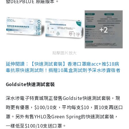
發DEEPBLUE 原廠版本。
+2
點擊圖片放大
延伸閱讀：【快速測試套裝】香港口罩廠acc+推$18病
毒抗原快速測試劑！捐贈10萬盒測試劑予深水埗露宿者
Goldsite快速測試套裝
深水埗電子特賣城現正發售Goldsite快速測試套裝，現
時更有優惠，$100/10支，平均每支$10，買10支再送口
罩。另外有售YHLO及Green Spring的快速測試套裝，
一樣低至$100/10支送口罩。