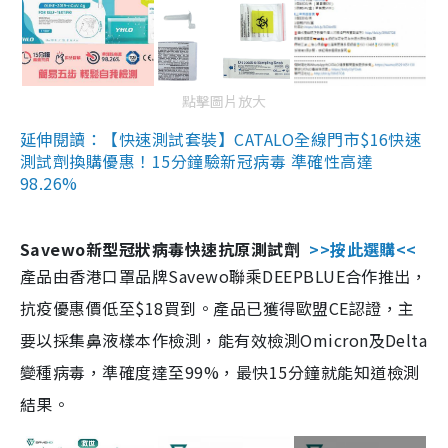
點擊圖片放大
延伸閱讀：【快速測試套裝】CATALO全線門市$16快速
測試劑換購優惠！15分鐘驗新冠病毒 準確性高達
98.26%
Savewo新型冠狀病毒快速抗原測試劑
>>按此選購<<
產品由香港口罩品牌Savewo聯乘DEEPBLUE合作推出，
抗疫優惠價低至$18買到。產品已獲得歐盟CE認證，主
要以採集鼻液樣本作檢測，能有效檢測Omicron及Delta
變種病毒，準確度達至99%，最快15分鐘就能知道檢測
結果。