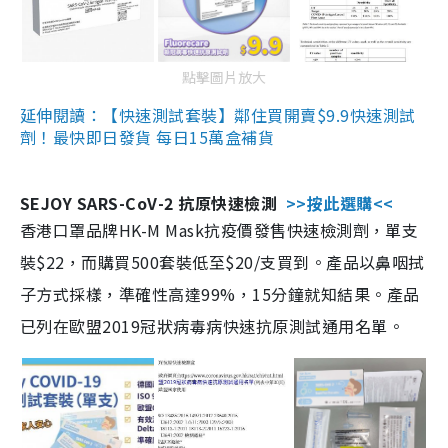
點擊圖片放大
延伸閱讀：【快速測試套裝】鄰住買開賣$9.9快速測試
劑！最快即日發貨 每日15萬盒補貨
SEJOY SARS-CoV-2 抗原快速檢測
>>按此選購<<
香港口罩品牌HK-M Mask抗疫價發售快速檢測劑，單支
裝$22，而購買500套裝低至$20/支買到。產品以鼻咽拭
子方式採樣，準確性高達99%，15分鐘就知結果。產品
已列在歐盟2019冠狀病毒病快速抗原測試通用名單。