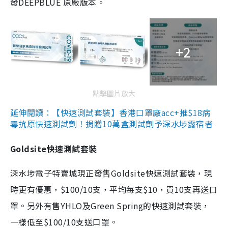
發DEEPBLUE 原廠版本。
+2
點擊圖片放大
延伸閱讀：【快速測試套裝】香港口罩廠acc+推$18病
毒抗原快速測試劑！捐贈10萬盒測試劑予深水埗露宿者
Goldsite快速測試套裝
深水埗電子特賣城現正發售Goldsite快速測試套裝，現
時更有優惠，$100/10支，平均每支$10，買10支再送口
罩。另外有售YHLO及Green Spring的快速測試套裝，
一樣低至$100/10支送口罩。