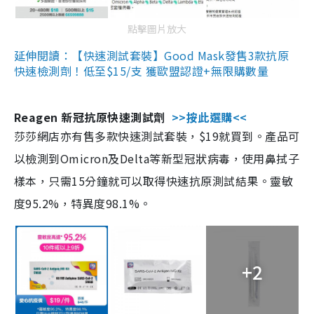
點擊圖片放大
延伸閱讀：【快速測試套裝】Good Mask發售3款抗原
快速檢測劑！低至$15/支 獲歐盟認證+無限購數量
Reagen 新冠抗原快速測試劑
>>按此選購<<
莎莎網店亦有售多款快速測試套裝，$19就買到。產品可
以檢測到Omicron及Delta等新型冠狀病毒，使用鼻拭子
樣本，只需15分鐘就可以取得快速抗原測試結果。靈敏
度95.2%，特異度98.1%。
+2