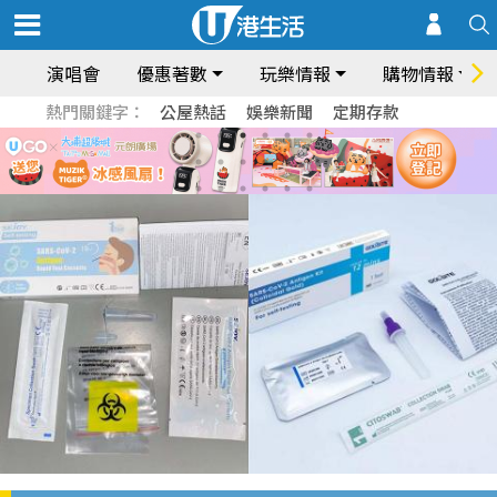
演唱會
優惠著數
玩樂情報
購物情報
熱門關鍵字：
公屋熱話
娛樂新聞
定期存款