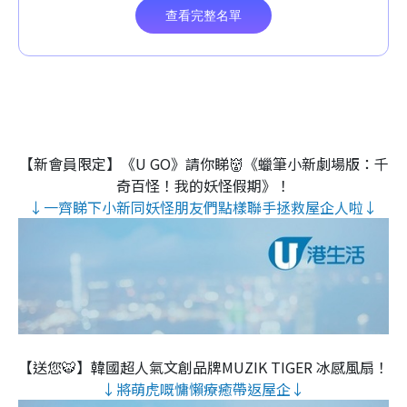
【新會員限定】《U GO》請你睇👹《蠟筆小新劇場版：千
奇百怪！我的妖怪假期》！
↓一齊睇下小新同妖怪朋友們點樣聯手拯救屋企人啦↓
【送您🐯】韓國超人氣文創品牌MUZIK TIGER 冰感風扇！
↓將萌虎嘅慵懶療癒帶返屋企↓