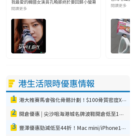
我最愛的韓國女演員孔曉振終於要回歸小螢幕啦!這次的劇本改編自同名
閱讀更多
閱讀更多
港生活限時優惠情報
1
港大推賽馬會強化骨骼計劃！$100骨質密度X光檢查 完成免費運動訓練送超市禮券！附參加資格
2
開倉優惠 | 尖沙咀海港城名牌波鞋開倉低至1折！On鞋$899起／Joy&Peace鞋履$98起
3
豐澤優惠勁減低至44折！Mac mini/iPhone17Pro大減價！廚房家電$220起