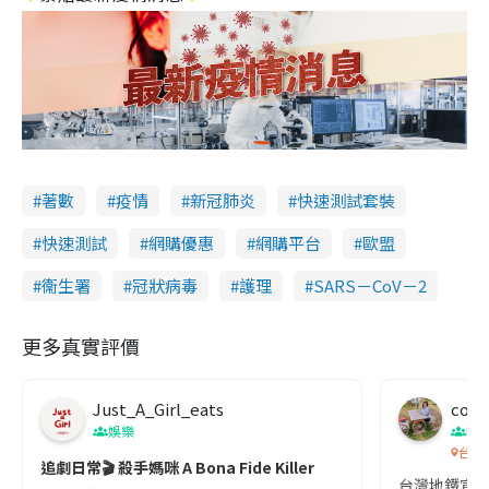
著數
疫情
新冠肺炎
快速測試套裝
快速測試
網購優惠
網購平台
歐盟
衞生署
冠狀病毒
護理
SARS－CoV－2
更多真實評價
Just_A_Girl_eats
co c
娛樂
吹
台灣
追劇日常🎬 殺手媽咪 A Bona Fide Killer
台灣地鐵宣