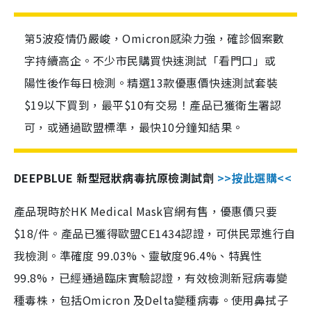
第5波疫情仍嚴峻，Omicron感染力強，確診個案數
字持續高企。不少市民購買快速測試「看門口」或
陽性後作每日檢測。精選13款優惠價快速測試套裝
$19以下買到，最平$10有交易！產品已獲衛生署認
可，或通過歐盟標準，最快10分鐘知結果。
DEEPBLUE 新型冠狀病毒抗原檢測試劑
>>按此選購<<
產品現時於HK Medical Mask官網有售，優惠價只要
$18/件。產品已獲得歐盟CE1434認證，可供民眾進行自
我檢測。準確度 99.03%、靈敏度96.4%、特異性
99.8%，已經通過臨床實驗認證，有效檢測新冠病毒變
種毒株，包括Omicron 及Delta變種病毒。使用鼻拭子