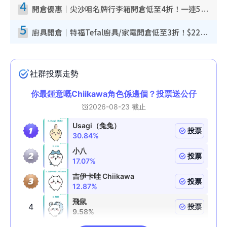
4
開倉優惠｜尖沙咀名牌行李箱開倉低至4折！一連5日 American Tourister/ace./Hallmark $200起！
5
廚具開倉｜特福Tefal廚具/家電開倉低至3折！$220起買平底鍋/炒鑊/湯煲！電飯煲/吸塵機/燙斗$418起