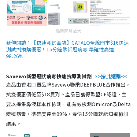
點擊圖片放大
延伸閱讀：【快速測試套裝】CATALO全線門市$16快速
測試劑換購優惠！15分鐘驗新冠病毒 準確性高達
98.26%
Savewo新型冠狀病毒快速抗原測試劑
>>按此選購<<
產品由香港口罩品牌Savewo聯乘DEEPBLUE合作推出，
抗疫優惠價低至$18買到。產品已獲得歐盟CE認證，主
要以採集鼻液樣本作檢測，能有效檢測Omicron及Delta
變種病毒，準確度達至99%，最快15分鐘就能知道檢測
結果。