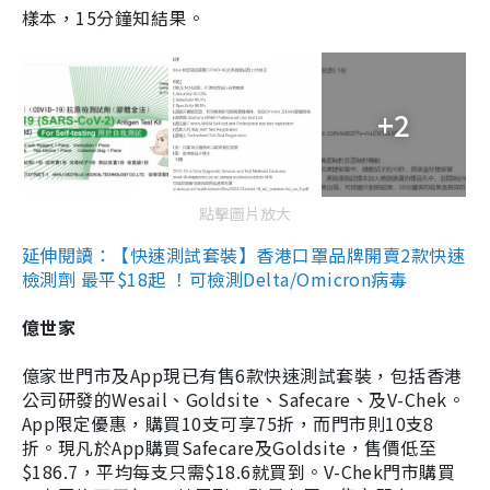
樣本，15分鐘知結果。
+2
點擊圖片放大
延伸閱讀：【快速測試套裝】香港口罩品牌開賣2款快速
檢測劑 最平$18起 ！可檢測Delta/Omicron病毒
億世家
億家世門市及App現已有售6款快速測試套裝，包括香港
公司研發的Wesail、Goldsite、Safecare、及V-Chek。
App限定優惠，購買10支可享75折，而門市則10支8
折。現凡於App購買Safecare及Goldsite，售價低至
$186.7，平均每支只需$18.6就買到。V-Chek門市購買