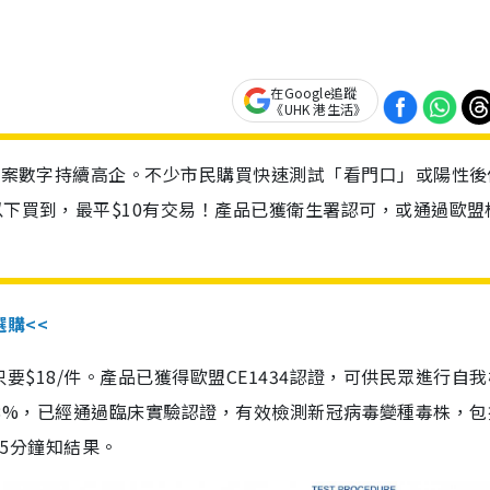
在Google追蹤
《UHK 港生活》
診個案數字持續高企。不少市民購買快速測試「看門口」或陽性後
以下買到，最平$10有交易！產品已獲衛生署認可，或通過歐盟
選購<<
惠價只要$18/件。產品已獲得歐盟CE1434認證，可供民眾進行自
性99.8%，已經通過臨床實驗認證，有效檢測新冠病毒變種毒株，
，15分鐘知結果。