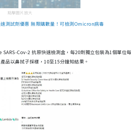
點擊圖片放大
測試劑優惠 無限購數量！可檢測Omicron病毒
are SARS-Cov-2 抗原快速檢測盒，每20劑獨立包裝為1個單位
5。產品以鼻拭子採樣，10至15分鐘知結果。