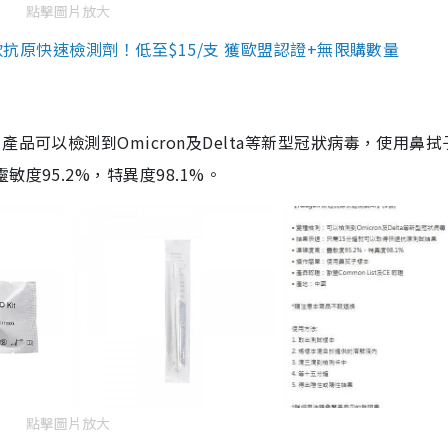
點擊圖片放大
3款抗原快速檢測劑！低至$15/支 獲歐盟認證+無限購數量
品可以檢測到Omicron及Delta等新型冠狀病毒，使用鼻拭
度95.2%，特異度98.1%。
點擊圖片放大