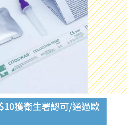
$10獲衛生署認可/通過歐