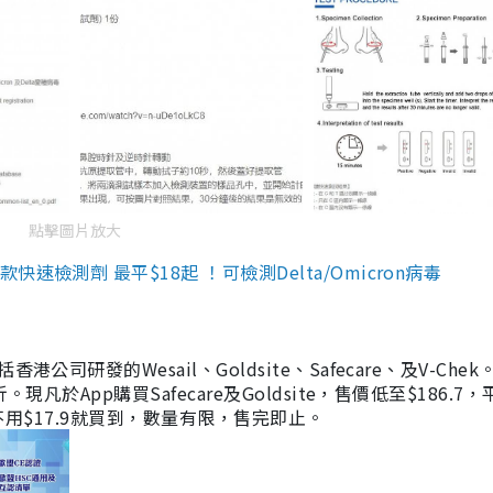
點擊圖片放大
檢測劑 最平$18起 ！可檢測Delta/Omicron病毒
研發的Wesail、Goldsite、Safecare、及V-Chek。
凡於App購買Safecare及Goldsite，售價低至$186.7
均不用$17.9就買到，數量有限，售完即止。