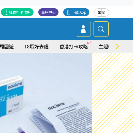
社群打卡攻略
商戶中心
下載 App
繁
简
周圍遊
18區好去處
香港打卡攻略
主題特集