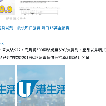
點擊圖片放大
速測試劑！最快即日發貨 每日15萬盒補貨
<<
，單支裝$22，而購買500套裝低至$20/支買到。產品以鼻咽
品已列在歐盟2019冠狀病毒病快速抗原測試通用名單。