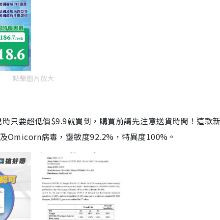
點擊圖片放大
劑，現時只要超低價$9.9就買到，購買前請先注意送貨時間！這款
Omicorn病毒，靈敏度92.2%，特異度100%。