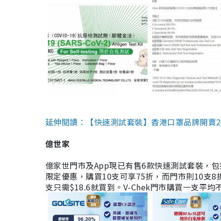
延伸閱讀：【快速測試套裝】香港口罩品牌開賣2款快速
億世家
億家世門市及App現已有售6款快速測試套裝，包括香港公司
限定優惠，購買10支可享75折，而門市則10支8折。現
支只需$18.6就買到。V-Chek門市購買一支平