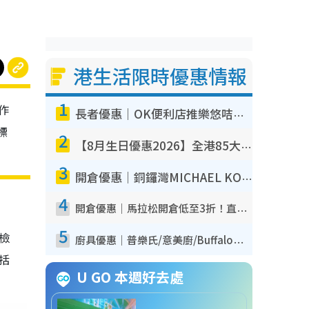
港生活限時優惠情報
1
作
長者優惠｜OK便利店推樂悠咭優惠！買麵包/牛奶/保健品拍卡即減
標
2
【8月生日優惠2026】全港85大食買玩著數攻略 自助餐/火鍋放題同行免費＋誠品/DONKI送現金券
3
開倉優惠｜銅鑼灣MICHAEL KORS開倉低至17折！直擊$500起買手袋/銀包/鞋款 必買經典Jet Set系列
4
開倉優惠｜馬拉松開倉低至3折！直擊$99起買adidas／New Balance／Puma鞋款 STANLEY保溫杯劈價至$119起
5
我檢
廚具優惠｜普樂氏/意美廚/Buffalo廚具低至3折！$89起買煎鍋／炒鑊／個人鍋 同場小家電激減至$99起
包括
U GO 本週好去處