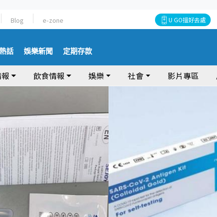
Blog
e-zone
U GO搵好去處
熱話
娛樂新聞
定期存款
情報
飲食情報
娛樂
社會
影片專區