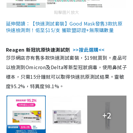
點擊圖片放大
延伸閱讀：【快速測試套裝】Good Mask發售3款抗原
快速檢測劑！低至$15/支 獲歐盟認證+無限購數量
Reagen 新冠抗原快速測試劑
>>按此選購<<
莎莎網店亦有售多款快速測試套裝，$19就買到。產品可
以檢測到Omicron及Delta等新型冠狀病毒，使用鼻拭子
樣本，只需15分鐘就可以取得快速抗原測試結果。靈敏
度95.2%，特異度98.1%。
+2