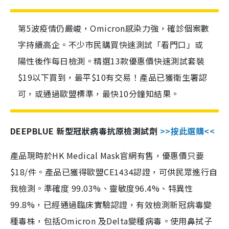
第5波疫情仍嚴峻，Omicron感染力強，確診個案數
字持續高企。不少市民購買快速測試「看門口」或
陽性後作每日檢測。精選13款優惠價快速測試套裝
$19以下買到，最平$10有交易！產品已獲衛生署認
可，或通過歐盟標準，最快10分鐘知結果。
DEEPBLUE 新型冠狀病毒抗原檢測試劑
>>按此選購<<
產品現時於HK Medical Mask官網有售，優惠價只要
$18/件。產品已獲得歐盟CE1434認證，可供民眾進行自
我檢測。準確度 99.03%、靈敏度96.4%、特異性
99.8%，已經通過臨床實驗認證，有效檢測新冠病毒變
種毒株，包括Omicron 及Delta變種病毒。使用鼻拭子