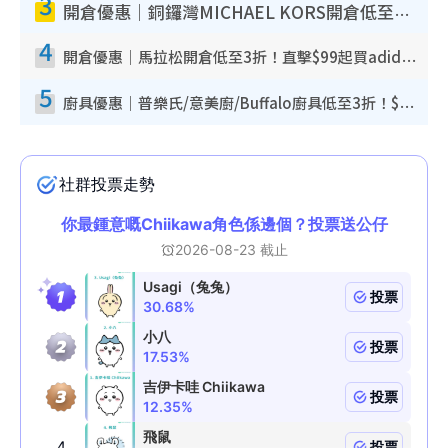
3
開倉優惠｜銅鑼灣MICHAEL KORS開倉低至17折！直擊$500起買手袋/銀包/鞋款 必買經典Jet Set系列
4
開倉優惠｜馬拉松開倉低至3折！直擊$99起買adidas／New Balance／Puma鞋款 STANLEY保溫杯劈價至$119起
5
廚具優惠｜普樂氏/意美廚/Buffalo廚具低至3折！$89起買煎鍋／炒鑊／個人鍋 同場小家電激減至$99起