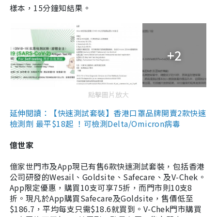
樣本，15分鐘知結果。
+2
點擊圖片放大
延伸閱讀：【快速測試套裝】香港口罩品牌開賣2款快速
檢測劑 最平$18起 ！可檢測Delta/Omicron病毒
億世家
億家世門市及App現已有售6款快速測試套裝，包括香港
公司研發的Wesail、Goldsite、Safecare、及V-Chek。
App限定優惠，購買10支可享75折，而門市則10支8
折。現凡於App購買Safecare及Goldsite，售價低至
$186.7，平均每支只需$18.6就買到。V-Chek門市購買