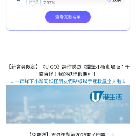
【新會員限定】《U GO》請你睇👹《蠟筆小新劇場版：千
奇百怪！我的妖怪假期》！
↓一齊睇下小新同妖怪朋友們點樣聯手拯救屋企人啦↓
↓ 【免費送】香港運動節2026電子門票！↓