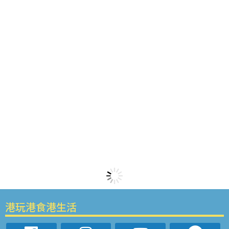
港玩港食港生活