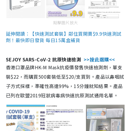
點擊圖片放大
延伸閱讀：【快速測試套裝】鄰住買開賣$9.9快速測試
劑！最快即日發貨 每日15萬盒補貨
SEJOY SARS-CoV-2 抗原快速檢測
>>按此選購<<
香港口罩品牌HK-M Mask抗疫價發售快速檢測劑，單支
裝$22，而購買500套裝低至$20/支買到。產品以鼻咽拭
子方式採樣，準確性高達99%，15分鐘就知結果。產品
已列在歐盟2019冠狀病毒病快速抗原測試通用名單。