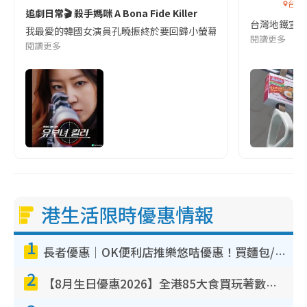
台灣
追劇日常🎬 殺手媽咪 A Bona Fide Killer
台灣地鐵宣
我最愛的韓國女演員孔曉振終於要回歸小螢幕啦!這次的劇本改編自同名
閱讀更多
閱讀更多
港生活限時優惠情報
1
長者優惠｜OK便利店推樂悠咭優惠！買麵包/牛奶/保健品拍卡即減
2
【8月生日優惠2026】全港85大食買玩著數攻略 自助餐/火鍋放題同行免費＋誠品/DONKI送現金券