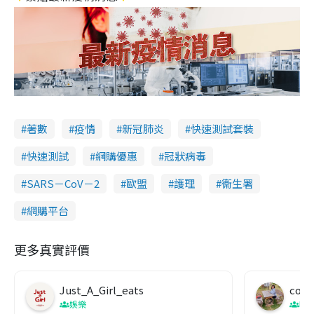
著數
疫情
新冠肺炎
快速測試套裝
快速測試
網購優惠
冠狀病毒
SARS－CoV－2
歐盟
護理
衞生署
網購平台
更多真實評價
Just_A_Girl_eats
co c
娛樂
吹