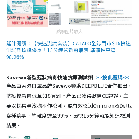
點擊圖片放大
延伸閱讀：【快速測試套裝】CATALO全線門市$16快速
測試劑換購優惠！15分鐘驗新冠病毒 準確性高達
98.26%
Savewo新型冠狀病毒快速抗原測試劑
>>按此選購<<
產品由香港口罩品牌Savewo聯乘DEEPBLUE合作推出，
抗疫優惠價低至$18買到。產品已獲得歐盟CE認證，主
要以採集鼻液樣本作檢測，能有效檢測Omicron及Delta
變種病毒，準確度達至99%，最快15分鐘就能知道檢測
結果。