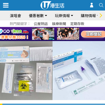
演唱會
優惠著數
玩樂情報
購物情報
熱門關鍵字：
公屋熱話
娛樂新聞
定期存款