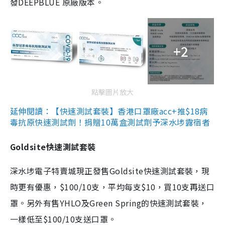
發DEEPBLUE 原廠版本。
+2
點擊圖片放大
延伸閱讀：【快速測試套裝】香港口罩廠acc+推$18病
毒抗原快速測試劑！捐贈10萬盒測試劑予深水埗露宿者
Goldsite快速測試套裝
深水埗電子特賣城現正發售Goldsite快速測試套裝，現
時更有優惠，$100/10支，平均每支$10，買10支再送口
罩。另外有售YHLO及Green Spring的快速測試套裝，
一樣低至$100/10支送口罩。