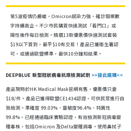
第5波疫情仍嚴峻，Omicron感染力強，確診個案數
字持續高企。不少市民購買快速測試「看門口」或
陽性後作每日檢測。精選13款優惠價快速測試套裝
$19以下買到，最平$10有交易！產品已獲衛生署認
可，或通過歐盟標準，最快10分鐘知結果。
DEEPBLUE 新型冠狀病毒抗原檢測試劑
>>按此選購<<
產品現時於HK Medical Mask官網有售，優惠價只要
$18/件。產品已獲得歐盟CE1434認證，可供民眾進行自
我檢測。準確度 99.03%、靈敏度96.4%、特異性
99.8%，已經通過臨床實驗認證，有效檢測新冠病毒變
種毒株，包括Omicron 及Delta變種病毒。使用鼻拭子