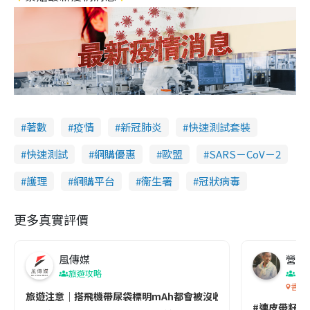
著數
疫情
新冠肺炎
快速測試套裝
快速測試
網購優惠
歐盟
SARS－CoV－2
護理
網購平台
衞生署
冠狀病毒
更多真實評價
風傳媒
營養教
旅遊攻略
生
香港
旅遊注意｜搭飛機帶尿袋標明mAh都會被沒收😱出發前切記檢查「1
#連皮帶籽都