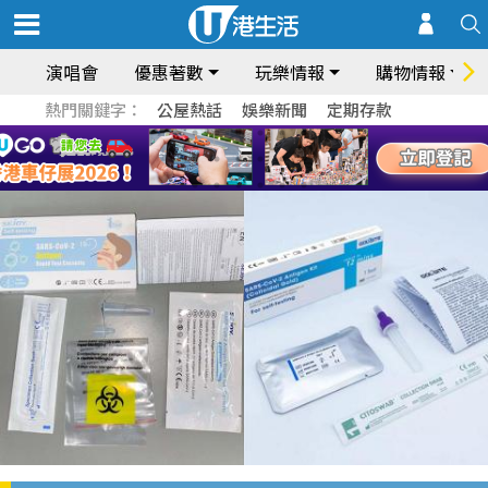
演唱會
優惠著數
玩樂情報
購物情報
熱門關鍵字：
公屋熱話
娛樂新聞
定期存款