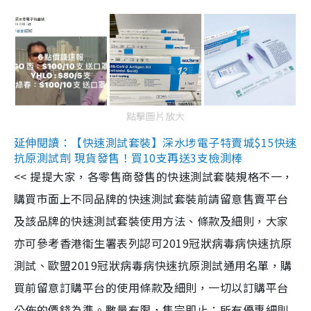
點擊圖片放大
延伸閱讀：【快速測試套裝】深水埗電子特賣城$15快速
抗原測試劑 現貨發售！買10支再送3支檢測棒
<< 提提大家，各零售商發售的快速測試套裝規格不一，
購買市面上不同品牌的快速測試套裝前請留意售賣平台
及該品牌的快速測試套裝使用方法、條款及細則，大家
亦可參考香港衞生署表列認可2019冠狀病毒病快速抗原
測試、歐盟2019冠狀病毒病快速抗原測試通用名單，購
買前留意訂購平台的使用條款及細則，一切以訂購平台
公佈的價錢為準。數量有限，售完即止；所有優惠細則