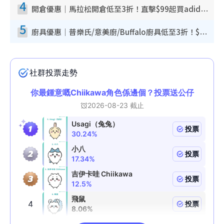
4
開倉優惠｜馬拉松開倉低至3折！直擊$99起買adidas／New Balance／Puma鞋款 STANLEY保溫杯劈價至$119起
5
廚具優惠｜普樂氏/意美廚/Buffalo廚具低至3折！$89起買煎鍋／炒鑊／個人鍋 同場小家電激減至$99起