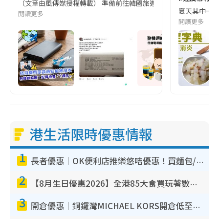
（文章由風傳媒授權轉載） 準備前往韓國旅遊的民眾，近期要特別留
夏天其中一種時
閱讀更多
閱讀更多
港生活限時優惠情報
1
長者優惠｜OK便利店推樂悠咭優惠！買麵包/牛奶/保健品拍卡即減
2
【8月生日優惠2026】全港85大食買玩著數攻略 自助餐/火鍋放題同行免費＋誠品/DONKI送現金券
3
開倉優惠｜銅鑼灣MICHAEL KORS開倉低至17折！直擊$500起買手袋/銀包/鞋款 必買經典Jet Set系列