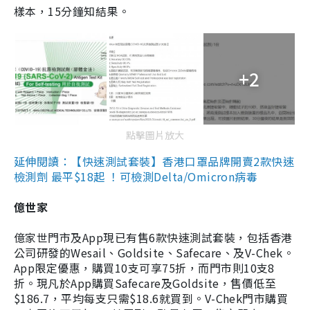
樣本，15分鐘知結果。
+2
點擊圖片放大
延伸閱讀：【快速測試套裝】香港口罩品牌開賣2款快速
檢測劑 最平$18起 ！可檢測Delta/Omicron病毒
億世家
億家世門市及App現已有售6款快速測試套裝，包括香港
公司研發的Wesail、Goldsite、Safecare、及V-Chek。
App限定優惠，購買10支可享75折，而門市則10支8
折。現凡於App購買Safecare及Goldsite，售價低至
$186.7，平均每支只需$18.6就買到。V-Chek門市購買