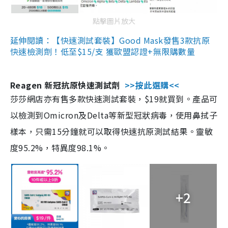
點擊圖片放大
延伸閱讀：【快速測試套裝】Good Mask發售3款抗原
快速檢測劑！低至$15/支 獲歐盟認證+無限購數量
Reagen 新冠抗原快速測試劑
>>按此選購<<
莎莎網店亦有售多款快速測試套裝，$19就買到。產品可
以檢測到Omicron及Delta等新型冠狀病毒，使用鼻拭子
樣本，只需15分鐘就可以取得快速抗原測試結果。靈敏
度95.2%，特異度98.1%。
+2