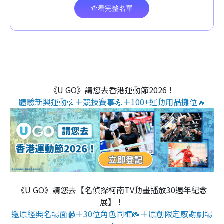
《U GO》請您去香港運動節2026！
體驗新興運動💦＋競技賽事💪＋100+運動用品攤位🔥
《U GO》請您去【名偵探柯南TV動畫播放30週年紀念
展】！
還原經典名場面📹＋30位角色同框📸＋原創限定感謝劇場