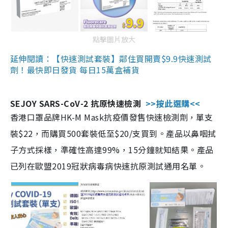
點擊圖片放大
延伸閱讀：【快速測試套裝】鄰住買開賣$9.9快速測試
劑！最快即日發貨 每日15萬盒補貨
SEJOY SARS-CoV-2 抗原快速檢測
>>按此選購<<
香港口罩品牌HK-M Mask抗疫價發售快速檢測劑，單支
裝$22，而購買500套裝低至$20/支買到。產品以鼻咽拭
子方式採樣，準確性高達99%，15分鐘就知結果。產品
已列在歐盟2019冠狀病毒病快速抗原測試通用名單。