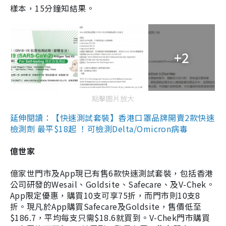
樣本，15分鐘知結果。
+2
點擊圖片放大
延伸閱讀：【快速測試套裝】香港口罩品牌開賣2款快速
檢測劑 最平$18起 ！可檢測Delta/Omicron病毒
億世家
億家世門市及App現已有售6款快速測試套裝，包括香港
公司研發的Wesail、Goldsite、Safecare、及V-Chek。
App限定優惠，購買10支可享75折，而門市則10支8
折。現凡於App購買Safecare及Goldsite，售價低至
$186.7，平均每支只需$18.6就買到。V-Chek門市購買