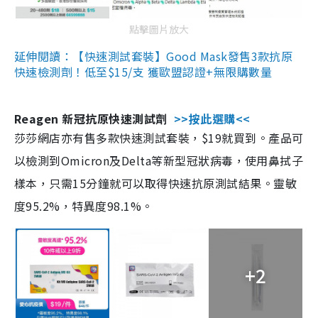
點擊圖片放大
延伸閱讀：【快速測試套裝】Good Mask發售3款抗原
快速檢測劑！低至$15/支 獲歐盟認證+無限購數量
Reagen 新冠抗原快速測試劑
>>按此選購<<
莎莎網店亦有售多款快速測試套裝，$19就買到。產品可
以檢測到Omicron及Delta等新型冠狀病毒，使用鼻拭子
樣本，只需15分鐘就可以取得快速抗原測試結果。靈敏
度95.2%，特異度98.1%。
+2