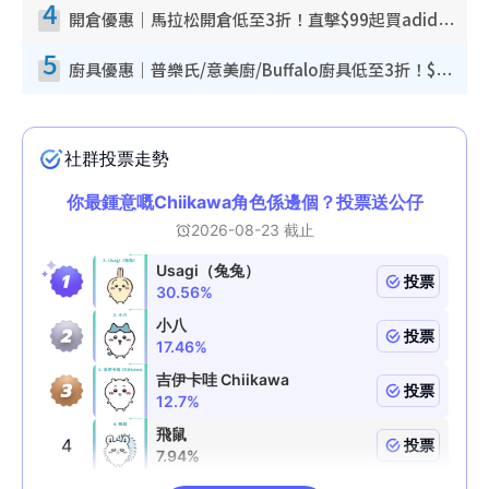
4
開倉優惠｜馬拉松開倉低至3折！直擊$99起買adidas／New Balance／Puma鞋款 STANLEY保溫杯劈價至$119起
5
廚具優惠｜普樂氏/意美廚/Buffalo廚具低至3折！$89起買煎鍋／炒鑊／個人鍋 同場小家電激減至$99起