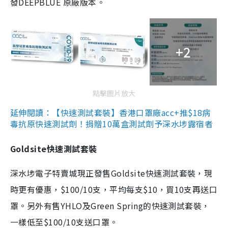
發DEEPBLUE 原廠版本。
+2
點擊圖片放大
延伸閱讀：【快速測試套裝】香港口罩廠acc+推$18病
毒抗原快速測試劑！捐贈10萬盒測試劑予深水埗露宿者
Goldsite快速測試套裝
深水埗電子特賣城現正發售Goldsite快速測試套裝，現
時更有優惠，$100/10支，平均每支$10，買10支再送口
罩。另外有售YHLO及Green Spring的快速測試套裝，
一樣低至$100/10支送口罩。