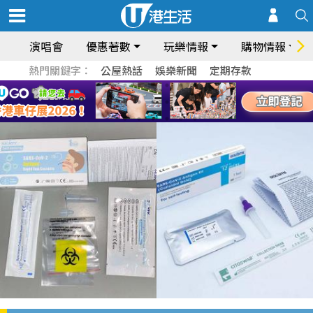
演唱會
優惠著數
玩樂情報
購物情報
熱門關鍵字：
公屋熱話
娛樂新聞
定期存款