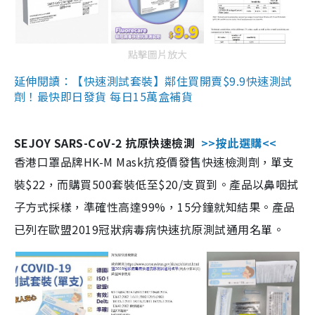
點擊圖片放大
延伸閱讀：【快速測試套裝】鄰住買開賣$9.9快速測試
劑！最快即日發貨 每日15萬盒補貨
SEJOY SARS-CoV-2 抗原快速檢測
>>按此選購<<
香港口罩品牌HK-M Mask抗疫價發售快速檢測劑，單支
裝$22，而購買500套裝低至$20/支買到。產品以鼻咽拭
子方式採樣，準確性高達99%，15分鐘就知結果。產品
已列在歐盟2019冠狀病毒病快速抗原測試通用名單。