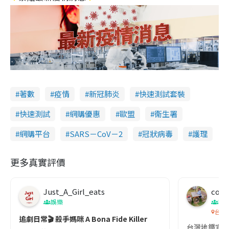
著數
疫情
新冠肺炎
快速測試套裝
快速測試
網購優惠
歐盟
衞生署
網購平台
SARS－CoV－2
冠狀病毒
護理
更多真實評價
Just_A_Girl_eats
co c
娛樂
吹
台灣
追劇日常🎬 殺手媽咪 A Bona Fide Killer
台灣地鐵宣