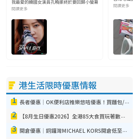
我最愛的韓國女演員孔曉振終於要回歸小螢幕啦!這次的劇本改編自同名
閱讀更多
閱讀更多
港生活限時優惠情報
1
長者優惠｜OK便利店推樂悠咭優惠！買麵包/牛奶/保健品拍卡即減
2
【8月生日優惠2026】全港85大食買玩著數攻略 自助餐/火鍋放題同行免費＋誠品/DONKI送現金券
3
開倉優惠｜銅鑼灣MICHAEL KORS開倉低至17折！直擊$500起買手袋/銀包/鞋款 必買經典Jet Set系列