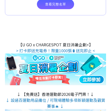
【U GO x CHARGESPOT 夏日消暑企劃⚡】
> 打卡即送充電券！限量1000張🔋送完即止 <
↓ 【免費送】香港運動節2026電子門票！↓
↓ 設過百運動用品攤位 / 可現場體驗多項新穎運動及觀賞
賽事🔥 ↓