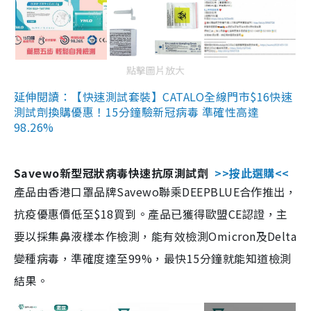
點擊圖片放大
延伸閱讀：【快速測試套裝】CATALO全線門市$16快速
測試劑換購優惠！15分鐘驗新冠病毒 準確性高達
98.26%
Savewo新型冠狀病毒快速抗原測試劑
>>按此選購<<
產品由香港口罩品牌Savewo聯乘DEEPBLUE合作推出，
抗疫優惠價低至$18買到。產品已獲得歐盟CE認證，主
要以採集鼻液樣本作檢測，能有效檢測Omicron及Delta
變種病毒，準確度達至99%，最快15分鐘就能知道檢測
結果。