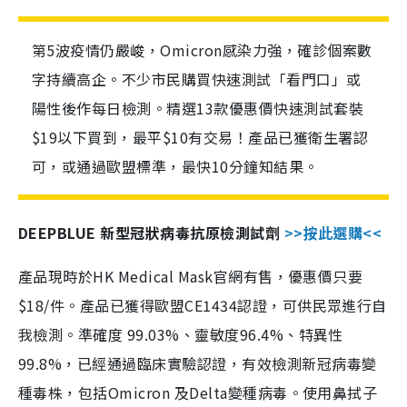
第5波疫情仍嚴峻，Omicron感染力強，確診個案數
字持續高企。不少市民購買快速測試「看門口」或
陽性後作每日檢測。精選13款優惠價快速測試套裝
$19以下買到，最平$10有交易！產品已獲衛生署認
可，或通過歐盟標準，最快10分鐘知結果。
DEEPBLUE 新型冠狀病毒抗原檢測試劑
>>按此選購<<
產品現時於HK Medical Mask官網有售，優惠價只要
$18/件。產品已獲得歐盟CE1434認證，可供民眾進行自
我檢測。準確度 99.03%、靈敏度96.4%、特異性
99.8%，已經通過臨床實驗認證，有效檢測新冠病毒變
種毒株，包括Omicron 及Delta變種病毒。使用鼻拭子