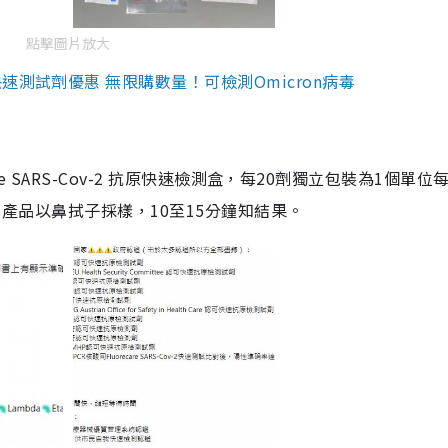
點擊圖片放大
測試劑優惠 無限購數量！可檢測Omicron病毒
are SARS-Cov-2 抗原快速檢測盒，每20劑獨立包裝為1個單位
5。產品以鼻拭子採樣，10至15分鐘知結果。