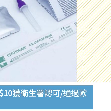
$10獲衛生署認可/通過歐