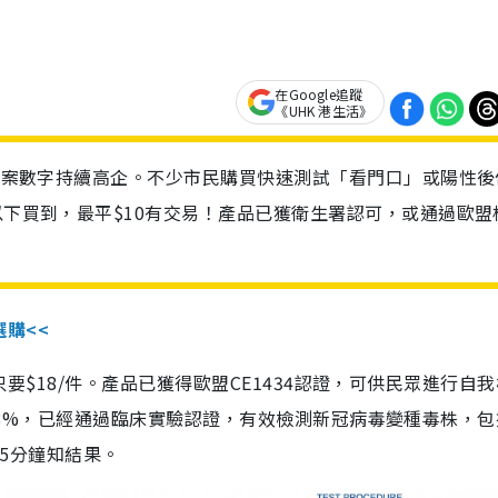
在Google追蹤
《UHK 港生活》
診個案數字持續高企。不少市民購買快速測試「看門口」或陽性後
以下買到，最平$10有交易！產品已獲衛生署認可，或通過歐盟
選購<<
惠價只要$18/件。產品已獲得歐盟CE1434認證，可供民眾進行自
性99.8%，已經通過臨床實驗認證，有效檢測新冠病毒變種毒株，
，15分鐘知結果。