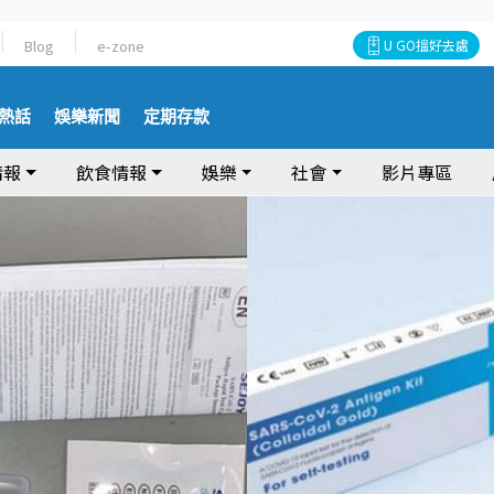
Blog
e-zone
U GO搵好去處
熱話
娛樂新聞
定期存款
情報
飲食情報
娛樂
社會
影片專區