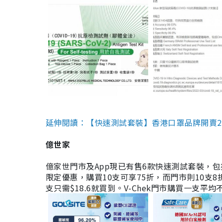
延伸閱讀：【快速測試套裝】香港口罩品牌開賣2款快速
億世家
億家世門市及App現已有售6款快速測試套裝，包括香港公司
限定優惠，購買10支可享75折，而門市則10支8折。現
支只需$18.6就買到。V-Chek門市購買一支平