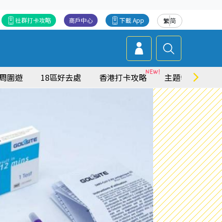
社群打卡攻略
商戶中心
下載 App
繁
简
周圍遊
18區好去處
香港打卡攻略
主題特集