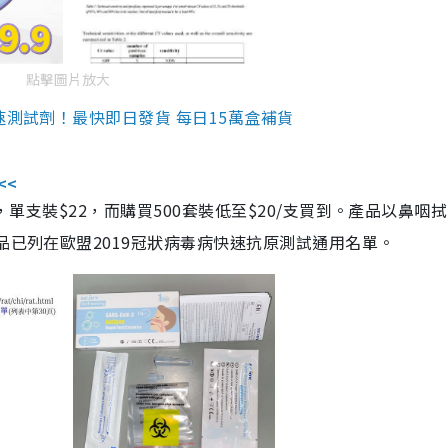
點擊圖片放大
速測試劑！最快即日發貨 每日15萬盒補貨
<<
，單支裝$22，而購買500套裝低至$20/支買到。產品以鼻咽
品已列在歐盟2019冠狀病毒病快速抗原測試通用名單。