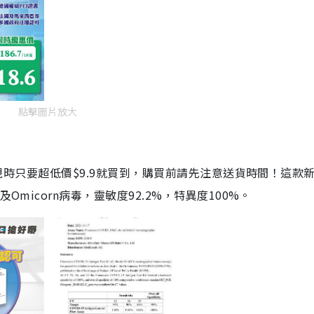
點擊圖片放大
劑，現時只要超低價$9.9就買到，購買前請先注意送貨時間！這款
Omicorn病毒，靈敏度92.2%，特異度100%。