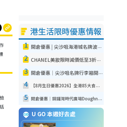
港生活限時優惠情報
1
作
開倉優惠 | 尖沙咀海港城名牌波鞋開倉低至1折！On鞋$899起／Joy&Peace鞋履$98起
標
2
CHANEL美妝限時減價低至3折！人氣粉底/唇膏/精華液低至$275！COCO香水都有平
3
開倉優惠｜尖沙咀名牌行李箱開倉低至4折！一連5日 American Tourister/ace./Hallmark $200起！
4
【8月生日優惠2026】全港85大食買玩著數攻略 自助餐/火鍋放題同行免費＋誠品/DONKI送現金券
5
我檢
開倉優惠｜銅鑼灣時代廣場Doughnut/Campo Marzio開倉低至1折！背囊、書包、手袋劈價$200起
包括
U GO 本週好去處