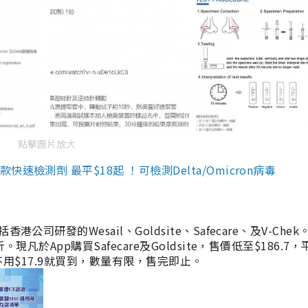
點擊圖片放大
檢測劑 最平$18起 ！可檢測Delta/Omicron病毒
研發的Wesail、Goldsite、Safecare、及V-Chek。
凡於App購買Safecare及Goldsite，售價低至$186.7
均不用$17.9就買到，數量有限，售完即止。