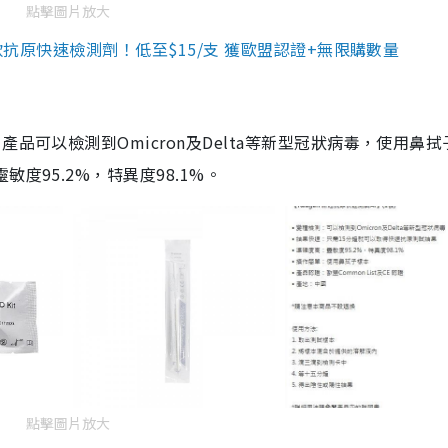
點擊圖片放大
3款抗原快速檢測劑！低至$15/支 獲歐盟認證+無限購數量
品可以檢測到Omicron及Delta等新型冠狀病毒，使用鼻拭
度95.2%，特異度98.1%。
點擊圖片放大