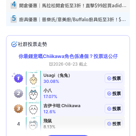
4
開倉優惠｜馬拉松開倉低至3折！直擊$99起買adidas／New Balance／Puma鞋款 STANLEY保溫杯劈價至$119起
5
廚具優惠｜普樂氏/意美廚/Buffalo廚具低至3折！$89起買煎鍋／炒鑊／個人鍋 同場小家電激減至$99起