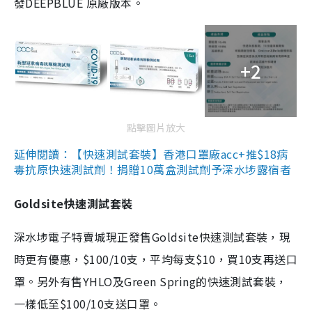
發DEEPBLUE 原廠版本。
+2
點擊圖片放大
延伸閱讀：【快速測試套裝】香港口罩廠acc+推$18病
毒抗原快速測試劑！捐贈10萬盒測試劑予深水埗露宿者
Goldsite快速測試套裝
深水埗電子特賣城現正發售Goldsite快速測試套裝，現
時更有優惠，$100/10支，平均每支$10，買10支再送口
罩。另外有售YHLO及Green Spring的快速測試套裝，
一樣低至$100/10支送口罩。