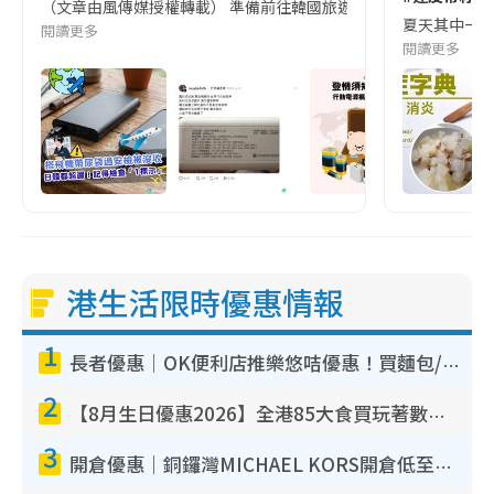
（文章由風傳媒授權轉載） 準備前往韓國旅遊的民眾，近期要特別留
夏天其中一種時
閱讀更多
閱讀更多
港生活限時優惠情報
1
長者優惠｜OK便利店推樂悠咭優惠！買麵包/牛奶/保健品拍卡即減
2
【8月生日優惠2026】全港85大食買玩著數攻略 自助餐/火鍋放題同行免費＋誠品/DONKI送現金券
3
開倉優惠｜銅鑼灣MICHAEL KORS開倉低至17折！直擊$500起買手袋/銀包/鞋款 必買經典Jet Set系列