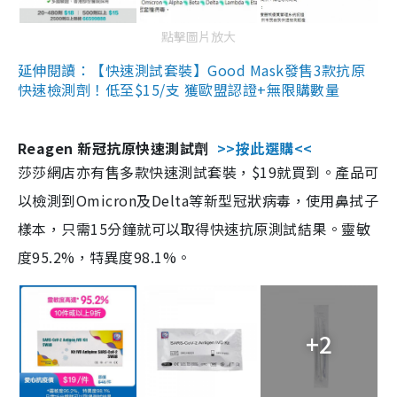
點擊圖片放大
延伸閱讀：【快速測試套裝】Good Mask發售3款抗原
快速檢測劑！低至$15/支 獲歐盟認證+無限購數量
Reagen 新冠抗原快速測試劑
>>按此選購<<
莎莎網店亦有售多款快速測試套裝，$19就買到。產品可
以檢測到Omicron及Delta等新型冠狀病毒，使用鼻拭子
樣本，只需15分鐘就可以取得快速抗原測試結果。靈敏
度95.2%，特異度98.1%。
+2