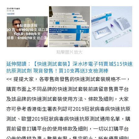
點擊圖片放大
延伸閱讀：【快速測試套裝】深水埗電子特賣城$15快速
抗原測試劑 現貨發售！買10支再送3支檢測棒
<< 提提大家，各零售商發售的快速測試套裝規格不一，
購買市面上不同品牌的快速測試套裝前請留意售賣平台
及該品牌的快速測試套裝使用方法、條款及細則，大家
亦可參考香港衞生署表列認可2019冠狀病毒病快速抗原
測試、歐盟2019冠狀病毒病快速抗原測試通用名單，購
買前留意訂購平台的使用條款及細則，一切以訂購平台
公佈的價錢為準。數量有限，售完即止；所有優惠細則