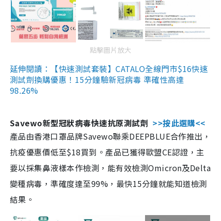
點擊圖片放大
延伸閱讀：【快速測試套裝】CATALO全線門市$16快速
測試劑換購優惠！15分鐘驗新冠病毒 準確性高達
98.26%
Savewo新型冠狀病毒快速抗原測試劑
>>按此選購<<
產品由香港口罩品牌Savewo聯乘DEEPBLUE合作推出，
抗疫優惠價低至$18買到。產品已獲得歐盟CE認證，主
要以採集鼻液樣本作檢測，能有效檢測Omicron及Delta
變種病毒，準確度達至99%，最快15分鐘就能知道檢測
結果。