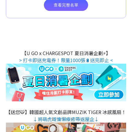
【U GO x CHARGESPOT 夏日消暑企劃⚡】
> 打卡即送充電券！限量1000張🔋送完即止 <
【送您🐯】韓國超人氣文創品牌MUZIK TIGER 冰感風扇！
↓將萌虎嘅慵懶療癒帶返屋企↓