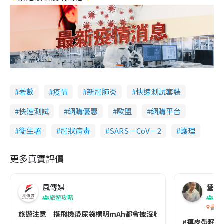
著數
疫情
新冠肺炎
快速測試套裝
快速測試
網購優惠
歐盟
網購平台
衞生署
冠狀病毒
SARS－CoV－2
護理
更多真實評價
風傳媒
營養教
旅遊攻略
生
香港
旅遊注意｜搭飛機帶尿袋標明mAh都會被沒收😱出發前切記檢查「1
#連皮帶籽都