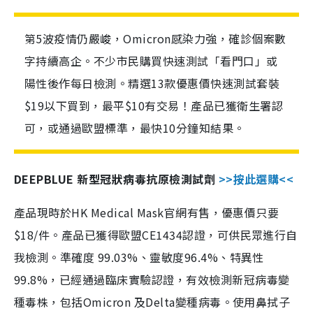
第5波疫情仍嚴峻，Omicron感染力強，確診個案數
字持續高企。不少市民購買快速測試「看門口」或
陽性後作每日檢測。精選13款優惠價快速測試套裝
$19以下買到，最平$10有交易！產品已獲衛生署認
可，或通過歐盟標準，最快10分鐘知結果。
DEEPBLUE 新型冠狀病毒抗原檢測試劑
>>按此選購<<
產品現時於HK Medical Mask官網有售，優惠價只要
$18/件。產品已獲得歐盟CE1434認證，可供民眾進行自
我檢測。準確度 99.03%、靈敏度96.4%、特異性
99.8%，已經通過臨床實驗認證，有效檢測新冠病毒變
種毒株，包括Omicron 及Delta變種病毒。使用鼻拭子