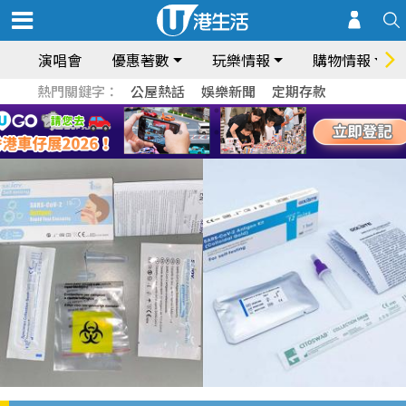
演唱會
優惠著數
玩樂情報
購物情報
熱門關鍵字：
公屋熱話
娛樂新聞
定期存款