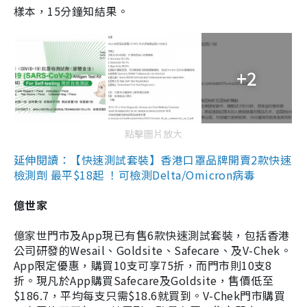
樣本，15分鐘知結果。
+2
點擊圖片放大
延伸閱讀：【快速測試套裝】香港口罩品牌開賣2款快速
檢測劑 最平$18起 ！可檢測Delta/Omicron病毒
億世家
億家世門市及App現已有售6款快速測試套裝，包括香港
公司研發的Wesail、Goldsite、Safecare、及V-Chek。
App限定優惠，購買10支可享75折，而門市則10支8
折。現凡於App購買Safecare及Goldsite，售價低至
$186.7，平均每支只需$18.6就買到。V-Chek門市購買