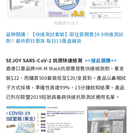
點擊圖片放大
延伸閱讀：【快速測試套裝】鄰住買開賣$9.9快速測試
劑！最快即日發貨 每日15萬盒補貨
SEJOY SARS-CoV-2 抗原快速檢測
>>按此選購<<
香港口罩品牌HK-M Mask抗疫價發售快速檢測劑，單支
裝$22，而購買500套裝低至$20/支買到。產品以鼻咽拭
子方式採樣，準確性高達99%，15分鐘就知結果。產品
已列在歐盟2019冠狀病毒病快速抗原測試通用名單。