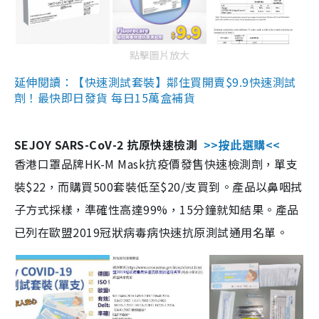
點擊圖片放大
延伸閱讀：【快速測試套裝】鄰住買開賣$9.9快速測試
劑！最快即日發貨 每日15萬盒補貨
SEJOY SARS-CoV-2 抗原快速檢測
>>按此選購<<
香港口罩品牌HK-M Mask抗疫價發售快速檢測劑，單支
裝$22，而購買500套裝低至$20/支買到。產品以鼻咽拭
子方式採樣，準確性高達99%，15分鐘就知結果。產品
已列在歐盟2019冠狀病毒病快速抗原測試通用名單。