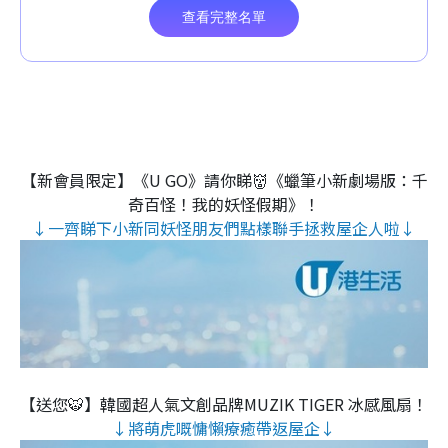
【新會員限定】《U GO》請你睇👹《蠟筆小新劇場版：千
奇百怪！我的妖怪假期》！
↓一齊睇下小新同妖怪朋友們點樣聯手拯救屋企人啦↓
【送您🐯】韓國超人氣文創品牌MUZIK TIGER 冰感風扇！
↓將萌虎嘅慵懶療癒帶返屋企↓