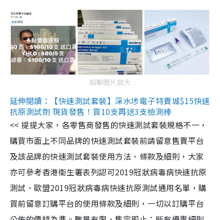
點擊圖片放大
延伸閱讀：【快速測試套裝】深水埗電子特賣城$15快速
抗原測試劑 現貨發售！買10支再送3支檢測棒
<< 提提大家，各零售商發售的快速測試套裝規格不一，
購買市面上不同品牌的快速測試套裝前請留意售賣平台
及該品牌的快速測試套裝使用方法、條款及細則，大家
亦可參考香港衞生署表列認可2019冠狀病毒病快速抗原
測試、歐盟2019冠狀病毒病快速抗原測試通用名單，購
買前留意訂購平台的使用條款及細則，一切以訂購平台
公佈的價錢為準。數量有限，售完即止；所有優惠細則