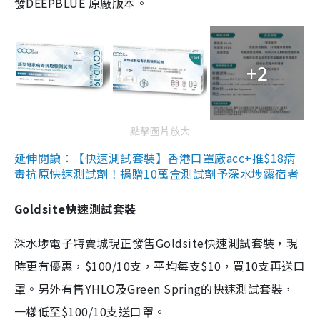
發DEEPBLUE 原廠版本。
+2
點擊圖片放大
延伸閱讀：【快速測試套裝】香港口罩廠acc+推$18病
毒抗原快速測試劑！捐贈10萬盒測試劑予深水埗露宿者
Goldsite快速測試套裝
深水埗電子特賣城現正發售Goldsite快速測試套裝，現
時更有優惠，$100/10支，平均每支$10，買10支再送口
罩。另外有售YHLO及Green Spring的快速測試套裝，
一樣低至$100/10支送口罩。