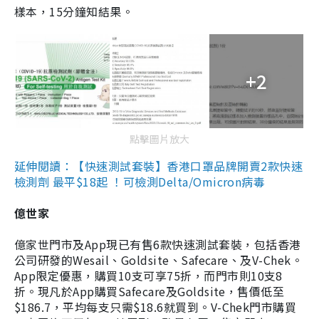
樣本，15分鐘知結果。
+2
點擊圖片放大
延伸閱讀：【快速測試套裝】香港口罩品牌開賣2款快速
檢測劑 最平$18起 ！可檢測Delta/Omicron病毒
億世家
億家世門市及App現已有售6款快速測試套裝，包括香港
公司研發的Wesail、Goldsite、Safecare、及V-Chek。
App限定優惠，購買10支可享75折，而門市則10支8
折。現凡於App購買Safecare及Goldsite，售價低至
$186.7，平均每支只需$18.6就買到。V-Chek門市購買