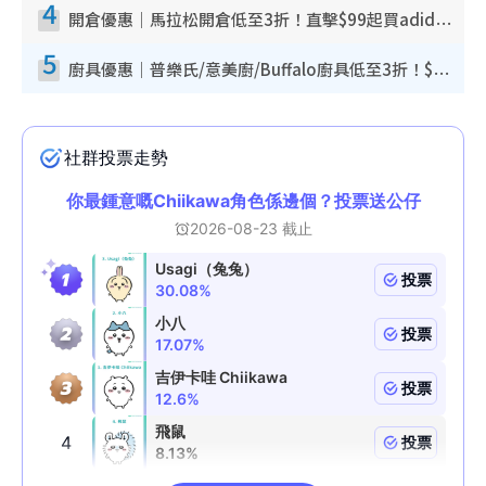
4
開倉優惠｜馬拉松開倉低至3折！直擊$99起買adidas／New Balance／Puma鞋款 STANLEY保溫杯劈價至$119起
5
廚具優惠｜普樂氏/意美廚/Buffalo廚具低至3折！$89起買煎鍋／炒鑊／個人鍋 同場小家電激減至$99起