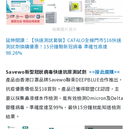
點擊圖片放大
延伸閱讀：【快速測試套裝】CATALO全線門市$16快速
測試劑換購優惠！15分鐘驗新冠病毒 準確性高達
98.26%
Savewo新型冠狀病毒快速抗原測試劑
>>按此選購<<
產品由香港口罩品牌Savewo聯乘DEEPBLUE合作推出，
抗疫優惠價低至$18買到。產品已獲得歐盟CE認證，主
要以採集鼻液樣本作檢測，能有效檢測Omicron及Delta
變種病毒，準確度達至99%，最快15分鐘就能知道檢測
結果。