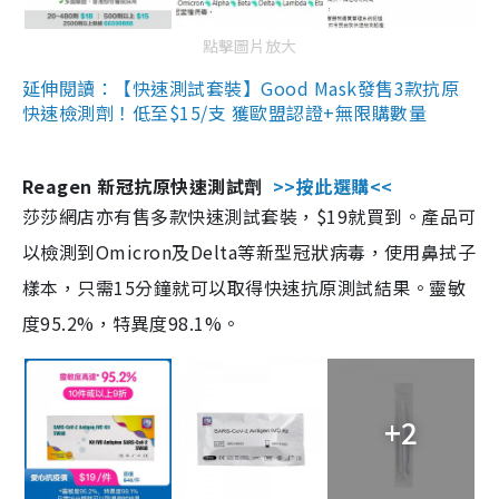
點擊圖片放大
延伸閱讀：【快速測試套裝】Good Mask發售3款抗原
快速檢測劑！低至$15/支 獲歐盟認證+無限購數量
Reagen 新冠抗原快速測試劑
>>按此選購<<
莎莎網店亦有售多款快速測試套裝，$19就買到。產品可
以檢測到Omicron及Delta等新型冠狀病毒，使用鼻拭子
樣本，只需15分鐘就可以取得快速抗原測試結果。靈敏
度95.2%，特異度98.1%。
+2