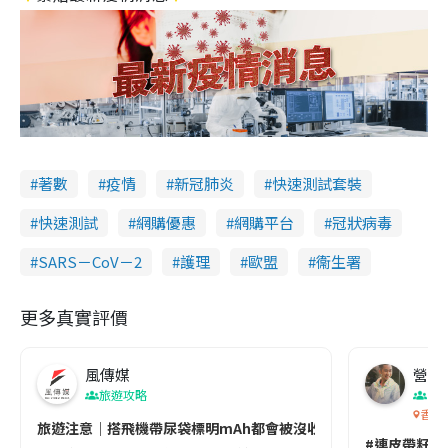
著數
疫情
新冠肺炎
快速測試套裝
快速測試
網購優惠
網購平台
冠狀病毒
SARS－CoV－2
護理
歐盟
衞生署
更多真實評價
風傳媒
營養教
旅遊攻略
生
香港
旅遊注意｜搭飛機帶尿袋標明mAh都會被沒收😱出發前切記檢查「1
#連皮帶籽都