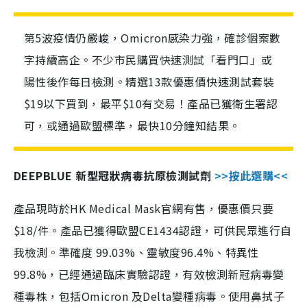
第5波疫情仍嚴峻，Omicron感染力強，確診個案數
字持續高企。不少市民購買快速測試「看門口」或
陽性後作每日檢測。精選13款優惠價快速測試套裝
$19以下買到，最平$10有交易！產品已獲衛生署認
可，或通過歐盟標準，最快10分鐘知結果。
DEEPBLUE 新型冠狀病毒抗原檢測試劑
>>按此選購<<
產品現時於HK Medical Mask官網有售，優惠價只要
$18/件。產品已獲得歐盟CE1434認證，可供民眾進行自
我檢測。準確度 99.03%、靈敏度96.4%、特異性
99.8%，已經通過臨床實驗認證，有效檢測新冠病毒變
種毒株，包括Omicron 及Delta變種病毒。使用鼻拭子