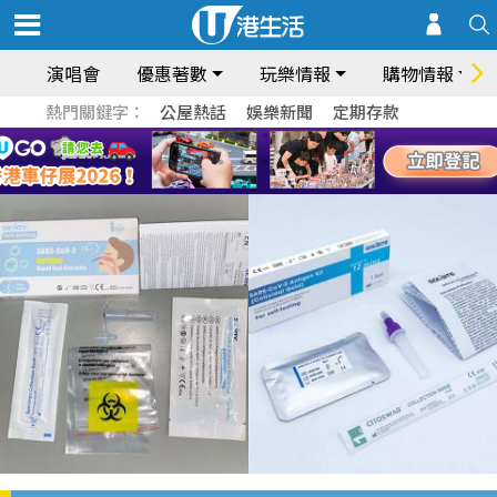
演唱會
優惠著數
玩樂情報
購物情報
熱門關鍵字：
公屋熱話
娛樂新聞
定期存款