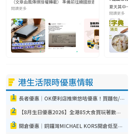
（文章由風傳媒授權轉載） 準備前往韓國旅遊的民眾，近期要特別留
夏天其中一種時
閱讀更多
閱讀更多
港生活限時優惠情報
1
長者優惠｜OK便利店推樂悠咭優惠！買麵包/牛奶/保健品拍卡即減
2
【8月生日優惠2026】全港85大食買玩著數攻略 自助餐/火鍋放題同行免費＋誠品/DONKI送現金券
3
開倉優惠｜銅鑼灣MICHAEL KORS開倉低至17折！直擊$500起買手袋/銀包/鞋款 必買經典Jet Set系列