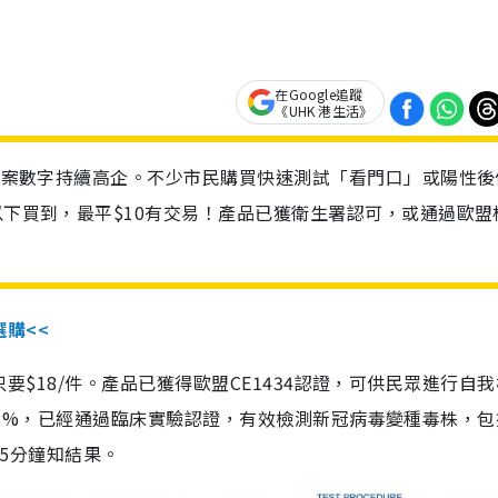
在Google追蹤
《UHK 港生活》
診個案數字持續高企。不少市民購買快速測試「看門口」或陽性後
以下買到，最平$10有交易！產品已獲衛生署認可，或通過歐盟
選購<<
惠價只要$18/件。產品已獲得歐盟CE1434認證，可供民眾進行自
性99.8%，已經通過臨床實驗認證，有效檢測新冠病毒變種毒株，
，15分鐘知結果。