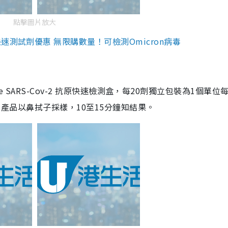
點擊圖片放大
測試劑優惠 無限購數量！可檢測Omicron病毒
are SARS-Cov-2 抗原快速檢測盒，每20劑獨立包裝為1個單位
5。產品以鼻拭子採樣，10至15分鐘知結果。