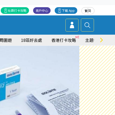
社群打卡攻略
商戶中心
下載 App
繁
简
周圍遊
18區好去處
香港打卡攻略
主題特集