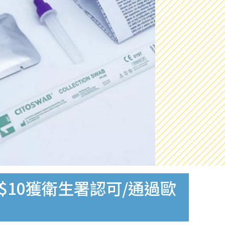
$10獲衛生署認可/通過歐