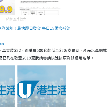
點擊圖片放大
速測試劑！最快即日發貨 每日15萬盒補貨
<<
，單支裝$22，而購買500套裝低至$20/支買到。產品以鼻咽
品已列在歐盟2019冠狀病毒病快速抗原測試通用名單。