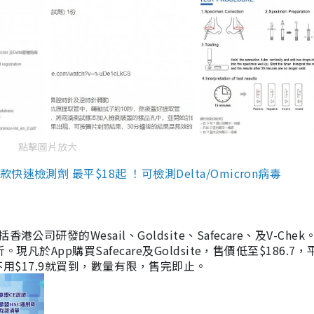
點擊圖片放大
檢測劑 最平$18起 ！可檢測Delta/Omicron病毒
研發的Wesail、Goldsite、Safecare、及V-Chek。
凡於App購買Safecare及Goldsite，售價低至$186.7
均不用$17.9就買到，數量有限，售完即止。