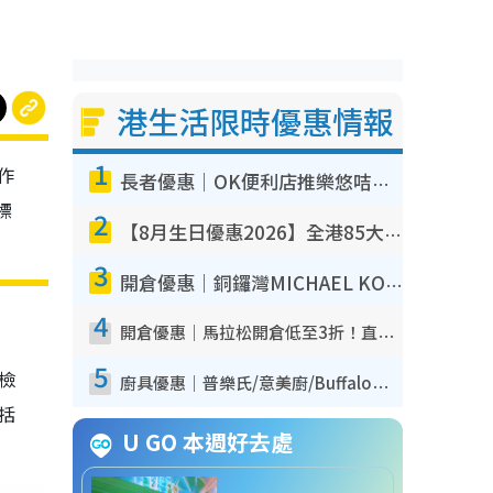
港生活限時優惠情報
1
作
長者優惠｜OK便利店推樂悠咭優惠！買麵包/牛奶/保健品拍卡即減
標
2
【8月生日優惠2026】全港85大食買玩著數攻略 自助餐/火鍋放題同行免費＋誠品/DONKI送現金券
3
開倉優惠｜銅鑼灣MICHAEL KORS開倉低至17折！直擊$500起買手袋/銀包/鞋款 必買經典Jet Set系列
4
開倉優惠｜馬拉松開倉低至3折！直擊$99起買adidas／New Balance／Puma鞋款 STANLEY保溫杯劈價至$119起
5
我檢
廚具優惠｜普樂氏/意美廚/Buffalo廚具低至3折！$89起買煎鍋／炒鑊／個人鍋 同場小家電激減至$99起
包括
U GO 本週好去處