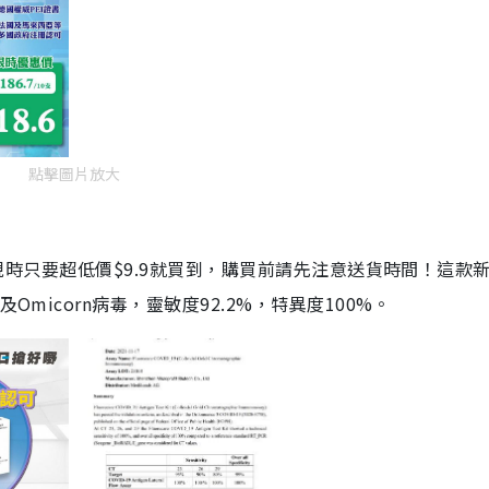
點擊圖片放大
劑，現時只要超低價$9.9就買到，購買前請先注意送貨時間！這款
Omicorn病毒，靈敏度92.2%，特異度100%。