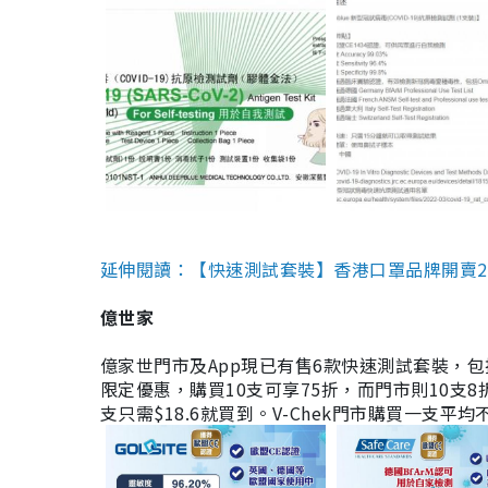
延伸閱讀：【快速測試套裝】香港口罩品牌開賣2款快速
億世家
億家世門市及App現已有售6款快速測試套裝，包括香港公司
限定優惠，購買10支可享75折，而門市則10支8折。現
支只需$18.6就買到。V-Chek門市購買一支平