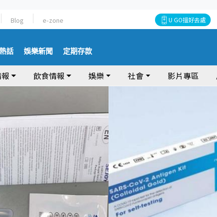
Blog
e-zone
U GO搵好去處
熱話
娛樂新聞
定期存款
情報
飲食情報
娛樂
社會
影片專區