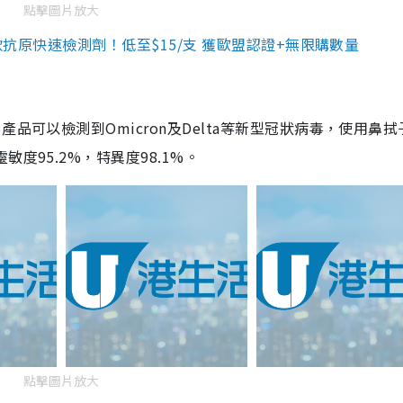
點擊圖片放大
3款抗原快速檢測劑！低至$15/支 獲歐盟認證+無限購數量
品可以檢測到Omicron及Delta等新型冠狀病毒，使用鼻拭
度95.2%，特異度98.1%。
點擊圖片放大