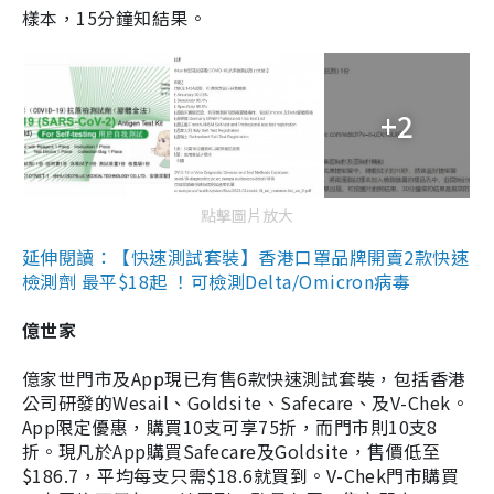
樣本，15分鐘知結果。
+2
點擊圖片放大
延伸閱讀：【快速測試套裝】香港口罩品牌開賣2款快速
檢測劑 最平$18起 ！可檢測Delta/Omicron病毒
億世家
億家世門市及App現已有售6款快速測試套裝，包括香港
公司研發的Wesail、Goldsite、Safecare、及V-Chek。
App限定優惠，購買10支可享75折，而門市則10支8
折。現凡於App購買Safecare及Goldsite，售價低至
$186.7，平均每支只需$18.6就買到。V-Chek門市購買