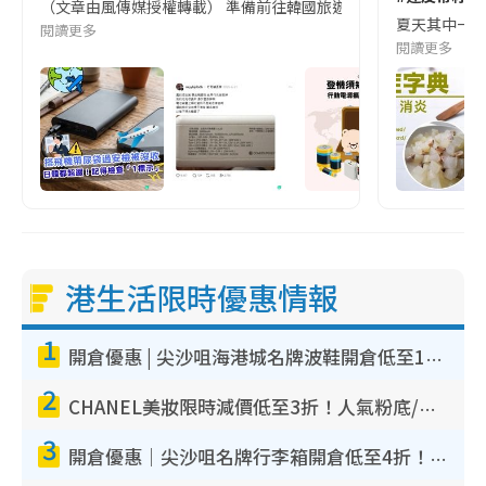
（文章由風傳媒授權轉載） 準備前往韓國旅遊的民眾，近期要特別留
夏天其中一種時
閱讀更多
閱讀更多
港生活限時優惠情報
1
開倉優惠 | 尖沙咀海港城名牌波鞋開倉低至1折！On鞋$899起／Joy&Peace鞋履$98起
2
CHANEL美妝限時減價低至3折！人氣粉底/唇膏/精華液低至$275！COCO香水都有平
3
開倉優惠｜尖沙咀名牌行李箱開倉低至4折！一連5日 American Tourister/ace./Hallmark $200起！