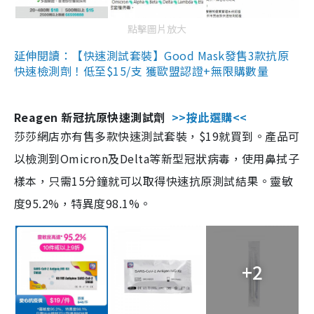
點擊圖片放大
延伸閱讀：【快速測試套裝】Good Mask發售3款抗原
快速檢測劑！低至$15/支 獲歐盟認證+無限購數量
Reagen 新冠抗原快速測試劑
>>按此選購<<
莎莎網店亦有售多款快速測試套裝，$19就買到。產品可
以檢測到Omicron及Delta等新型冠狀病毒，使用鼻拭子
樣本，只需15分鐘就可以取得快速抗原測試結果。靈敏
度95.2%，特異度98.1%。
+2