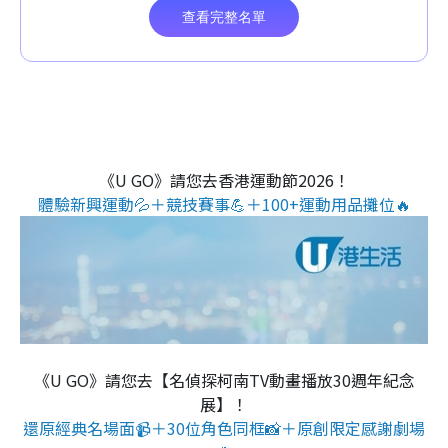
《U GO》請您去香港運動節2026！
體驗新興運動💦＋競技賽事💪＋100+運動用品攤位🔥
《U GO》請您去【名偵探柯南TV動畫播放30週年紀念
展】！
還原經典名場面📹＋30位角色同框📸＋原創限定感謝劇場