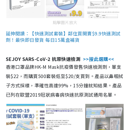
點擊圖片放大
延伸閱讀：【快速測試套裝】鄰住買開賣$9.9快速測試
劑！最快即日發貨 每日15萬盒補貨
SEJOY SARS-CoV-2 抗原快速檢測
>>按此選購<<
香港口罩品牌HK-M Mask抗疫價發售快速檢測劑，單支
裝$22，而購買500套裝低至$20/支買到。產品以鼻咽拭
子方式採樣，準確性高達99%，15分鐘就知結果。產品
已列在歐盟2019冠狀病毒病快速抗原測試通用名單。