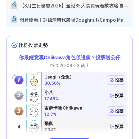
4
【8月生日優惠2026】全港85大食買玩著數攻略 自助餐/火鍋放題同行免費＋誠品/DONKI送現金券
5
開倉優惠｜銅鑼灣時代廣場Doughnut/Campo Marzio開倉低至1折！背囊、書包、手袋劈價$200起