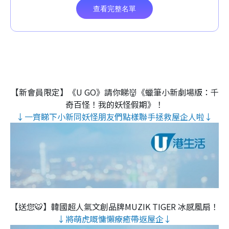
【新會員限定】《U GO》請你睇👹《蠟筆小新劇場版：千
奇百怪！我的妖怪假期》！
↓一齊睇下小新同妖怪朋友們點樣聯手拯救屋企人啦↓
【送您🐯】韓國超人氣文創品牌MUZIK TIGER 冰感風扇！
↓將萌虎嘅慵懶療癒帶返屋企↓