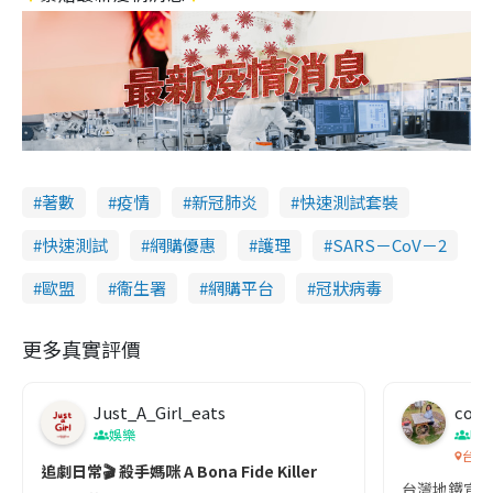
著數
疫情
新冠肺炎
快速測試套裝
快速測試
網購優惠
護理
SARS－CoV－2
歐盟
衞生署
網購平台
冠狀病毒
更多真實評價
Just_A_Girl_eats
co c
娛樂
吹
台灣
追劇日常🎬 殺手媽咪 A Bona Fide Killer
台灣地鐵宣