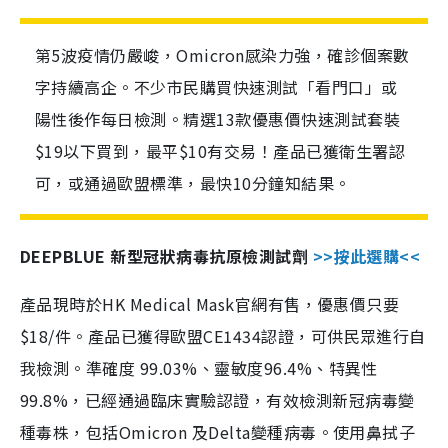
第5波疫情仍嚴峻，Omicron感染力強，確診個案數
字持續高企。不少市民購買快速測試「看門口」或
陽性後作每日檢測。精選13款優惠價快速測試套裝
$19以下買到，最平$10有交易！產品已獲衛生署認
可，或通過歐盟標準，最快10分鐘知結果。
DEEPBLUE 新型冠狀病毒抗原檢測試劑
>>按此選購<<
產品現時於HK Medical Mask官網有售，優惠價只要
$18/件。產品已獲得歐盟CE1434認證，可供民眾進行自
我檢測。準確度 99.03%、靈敏度96.4%、特異性
99.8%，已經通過臨床實驗認證，有效檢測新冠病毒變
種毒株，包括Omicron 及Delta變種病毒。使用鼻拭子