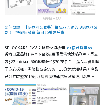
點擊圖片放大
延伸閱讀：【快速測試套裝】鄰住買開賣$9.9快速測試
劑！最快即日發貨 每日15萬盒補貨
SEJOY SARS-CoV-2 抗原快速檢測
>>按此選購<<
香港口罩品牌HK-M Mask抗疫價發售快速檢測劑，單支
裝$22，而購買500套裝低至$20/支買到。產品以鼻咽拭
子方式採樣，準確性高達99%，15分鐘就知結果。產品
已列在歐盟2019冠狀病毒病快速抗原測試通用名單。