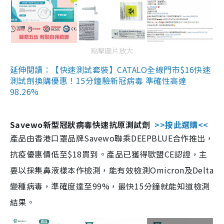
點擊圖片放大
延伸閱讀：【快速測試套裝】CATALO全線門市$16快速
測試劑換購優惠！15分鐘驗新冠病毒 準確性高達
98.26%
Savewo新型冠狀病毒快速抗原測試劑
>>按此選購<<
產品由香港口罩品牌Savewo聯乘DEEPBLUE合作推出，
抗疫優惠價低至$18買到。產品已獲得歐盟CE認證，主
要以採集鼻液樣本作檢測，能有效檢測Omicron及Delta
變種病毒，準確度達至99%，最快15分鐘就能知道檢測
結果。