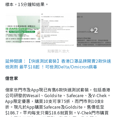
樣本，15分鐘知結果。
+2
點擊圖片放大
延伸閱讀：【快速測試套裝】香港口罩品牌開賣2款快速
檢測劑 最平$18起 ！可檢測Delta/Omicron病毒
億世家
億家世門市及App現已有售6款快速測試套裝，包括香港
公司研發的Wesail、Goldsite、Safecare、及V-Chek。
App限定優惠，購買10支可享75折，而門市則10支8
折。現凡於App購買Safecare及Goldsite，售價低至
$186.7，平均每支只需$18.6就買到。V-Chek門市購買