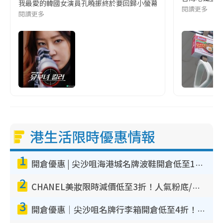
我最愛的韓國女演員孔曉振終於要回歸小螢幕啦!這次的劇本改編自同名
閱讀更多
閱讀更多
港生活限時優惠情報
1
開倉優惠 | 尖沙咀海港城名牌波鞋開倉低至1折！On鞋$899起／Joy&Peace鞋履$98起
2
CHANEL美妝限時減價低至3折！人氣粉底/唇膏/精華液低至$275！COCO香水都有平
3
開倉優惠｜尖沙咀名牌行李箱開倉低至4折！一連5日 American Tourister/ace./Hallmark $200起！