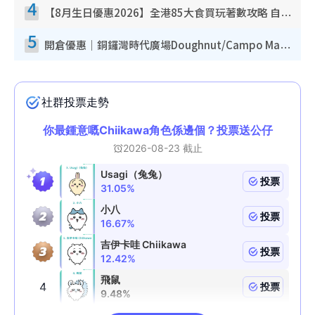
4
【8月生日優惠2026】全港85大食買玩著數攻略 自助餐/火鍋放題同行免費＋誠品/DONKI送現金券
5
開倉優惠｜銅鑼灣時代廣場Doughnut/Campo Marzio開倉低至1折！背囊、書包、手袋劈價$200起