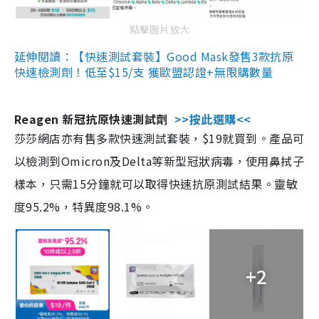
點擊圖片放大
延伸閱讀：【快速測試套裝】Good Mask發售3款抗原
快速檢測劑！低至$15/支 獲歐盟認證+無限購數量
Reagen 新冠抗原快速測試劑
>>按此選購<<
莎莎網店亦有售多款快速測試套裝，$19就買到。產品可
以檢測到Omicron及Delta等新型冠狀病毒，使用鼻拭子
樣本，只需15分鐘就可以取得快速抗原測試結果。靈敏
度95.2%，特異度98.1%。
+2