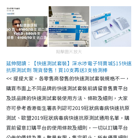
點擊圖片放大
延伸閱讀：【快速測試套裝】深水埗電子特賣城$15快速
抗原測試劑 現貨發售！買10支再送3支檢測棒
<< 提提大家，各零售商發售的快速測試套裝規格不一，
購買市面上不同品牌的快速測試套裝前請留意售賣平台
及該品牌的快速測試套裝使用方法、條款及細則，大家
亦可參考香港衞生署表列認可2019冠狀病毒病快速抗原
測試、歐盟2019冠狀病毒病快速抗原測試通用名單，購
買前留意訂購平台的使用條款及細則，一切以訂購平台
公佈的價錢為準。數量有限，售完即止；所有優惠細則