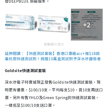
發DEEPBLUE 原廠版本。
+2
點擊圖片放大
延伸閱讀：【快速測試套裝】香港口罩廠acc+推$18病
毒抗原快速測試劑！捐贈10萬盒測試劑予深水埗露宿者
Goldsite快速測試套裝
深水埗電子特賣城現正發售Goldsite快速測試套裝，現
時更有優惠，$100/10支，平均每支$10，買10支再送口
罩。另外有售YHLO及Green Spring的快速測試套裝，
一樣低至$100/10支送口罩。