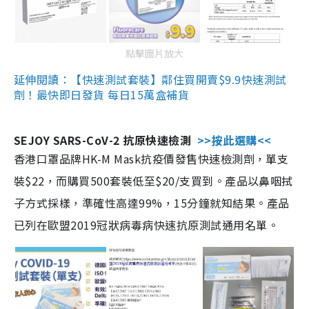
點擊圖片放大
延伸閱讀：【快速測試套裝】鄰住買開賣$9.9快速測試
劑！最快即日發貨 每日15萬盒補貨
SEJOY SARS-CoV-2 抗原快速檢測
>>按此選購<<
香港口罩品牌HK-M Mask抗疫價發售快速檢測劑，單支
裝$22，而購買500套裝低至$20/支買到。產品以鼻咽拭
子方式採樣，準確性高達99%，15分鐘就知結果。產品
已列在歐盟2019冠狀病毒病快速抗原測試通用名單。