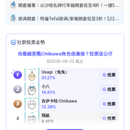
4
開倉優惠｜尖沙咀名牌行李箱開倉低至4折！一連5日 American Tourister/ace./Hallmark $200起！
5
廚具開倉｜特福Tefal廚具/家電開倉低至3折！$220起買平底鍋/炒鑊/湯煲！電飯煲/吸塵機/燙斗$418起