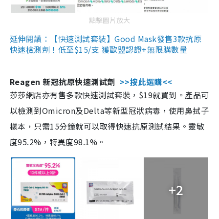
點擊圖片放大
延伸閱讀：【快速測試套裝】Good Mask發售3款抗原
快速檢測劑！低至$15/支 獲歐盟認證+無限購數量
Reagen 新冠抗原快速測試劑
>>按此選購<<
莎莎網店亦有售多款快速測試套裝，$19就買到。產品可
以檢測到Omicron及Delta等新型冠狀病毒，使用鼻拭子
樣本，只需15分鐘就可以取得快速抗原測試結果。靈敏
度95.2%，特異度98.1%。
+2