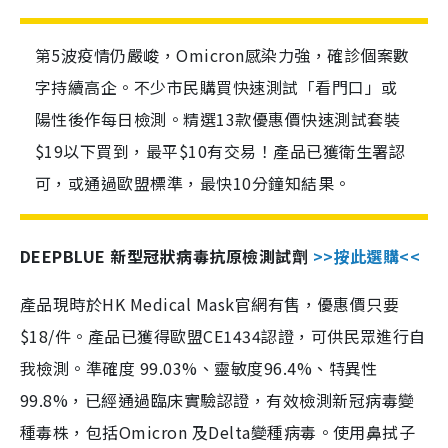
第5波疫情仍嚴峻，Omicron感染力強，確診個案數
字持續高企。不少市民購買快速測試「看門口」或
陽性後作每日檢測。精選13款優惠價快速測試套裝
$19以下買到，最平$10有交易！產品已獲衛生署認
可，或通過歐盟標準，最快10分鐘知結果。
DEEPBLUE 新型冠狀病毒抗原檢測試劑
>>按此選購<<
產品現時於HK Medical Mask官網有售，優惠價只要
$18/件。產品已獲得歐盟CE1434認證，可供民眾進行自
我檢測。準確度 99.03%、靈敏度96.4%、特異性
99.8%，已經通過臨床實驗認證，有效檢測新冠病毒變
種毒株，包括Omicron 及Delta變種病毒。使用鼻拭子