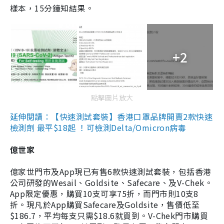
樣本，15分鐘知結果。
+2
點擊圖片放大
延伸閱讀：【快速測試套裝】香港口罩品牌開賣2款快速
檢測劑 最平$18起 ！可檢測Delta/Omicron病毒
億世家
億家世門市及App現已有售6款快速測試套裝，包括香港
公司研發的Wesail、Goldsite、Safecare、及V-Chek。
App限定優惠，購買10支可享75折，而門市則10支8
折。現凡於App購買Safecare及Goldsite，售價低至
$186.7，平均每支只需$18.6就買到。V-Chek門市購買