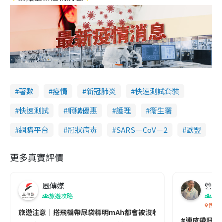
著數
疫情
新冠肺炎
快速測試套裝
快速測試
網購優惠
護理
衞生署
網購平台
冠狀病毒
SARS－CoV－2
歐盟
更多真實評價
風傳媒
營養教
旅遊攻略
生
香港
旅遊注意｜搭飛機帶尿袋標明mAh都會被沒收😱出發前切記檢查「1
#連皮帶籽都