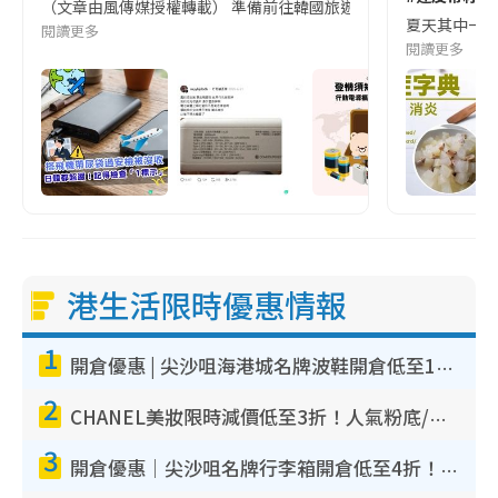
（文章由風傳媒授權轉載） 準備前往韓國旅遊的民眾，近期要特別留
夏天其中一種時
閱讀更多
閱讀更多
港生活限時優惠情報
1
開倉優惠 | 尖沙咀海港城名牌波鞋開倉低至1折！On鞋$899起／Joy&Peace鞋履$98起
2
CHANEL美妝限時減價低至3折！人氣粉底/唇膏/精華液低至$275！COCO香水都有平
3
開倉優惠｜尖沙咀名牌行李箱開倉低至4折！一連5日 American Tourister/ace./Hallmark $200起！