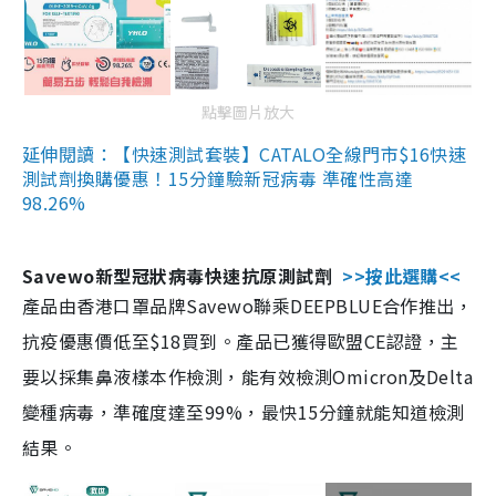
點擊圖片放大
延伸閱讀：【快速測試套裝】CATALO全線門市$16快速
測試劑換購優惠！15分鐘驗新冠病毒 準確性高達
98.26%
Savewo新型冠狀病毒快速抗原測試劑
>>按此選購<<
產品由香港口罩品牌Savewo聯乘DEEPBLUE合作推出，
抗疫優惠價低至$18買到。產品已獲得歐盟CE認證，主
要以採集鼻液樣本作檢測，能有效檢測Omicron及Delta
變種病毒，準確度達至99%，最快15分鐘就能知道檢測
結果。