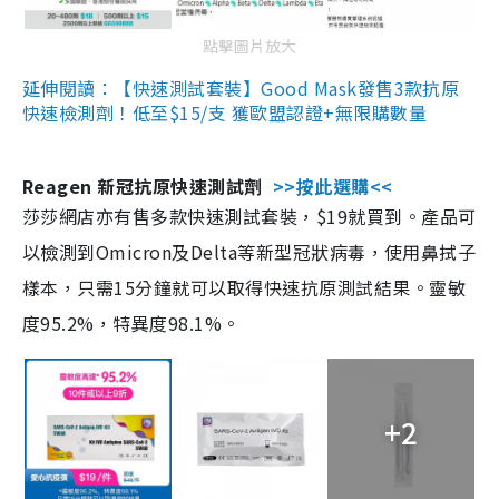
點擊圖片放大
延伸閱讀：【快速測試套裝】Good Mask發售3款抗原
快速檢測劑！低至$15/支 獲歐盟認證+無限購數量
Reagen 新冠抗原快速測試劑
>>按此選購<<
莎莎網店亦有售多款快速測試套裝，$19就買到。產品可
以檢測到Omicron及Delta等新型冠狀病毒，使用鼻拭子
樣本，只需15分鐘就可以取得快速抗原測試結果。靈敏
度95.2%，特異度98.1%。
+2