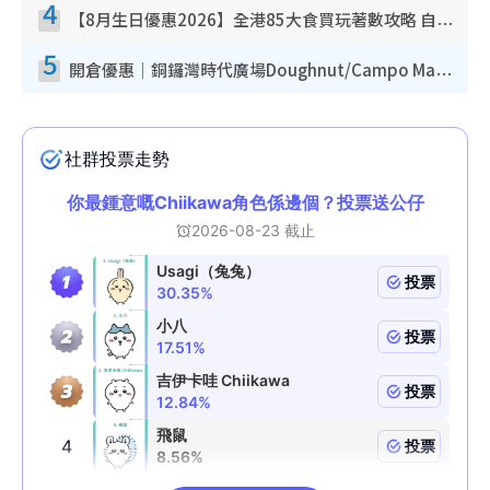
4
【8月生日優惠2026】全港85大食買玩著數攻略 自助餐/火鍋放題同行免費＋誠品/DONKI送現金券
5
開倉優惠｜銅鑼灣時代廣場Doughnut/Campo Marzio開倉低至1折！背囊、書包、手袋劈價$200起