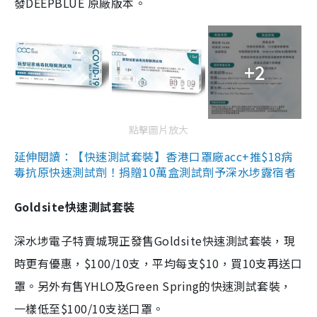
發DEEPBLUE 原廠版本。
+2
點擊圖片放大
延伸閱讀：【快速測試套裝】香港口罩廠acc+推$18病
毒抗原快速測試劑！捐贈10萬盒測試劑予深水埗露宿者
Goldsite快速測試套裝
深水埗電子特賣城現正發售Goldsite快速測試套裝，現
時更有優惠，$100/10支，平均每支$10，買10支再送口
罩。另外有售YHLO及Green Spring的快速測試套裝，
一樣低至$100/10支送口罩。