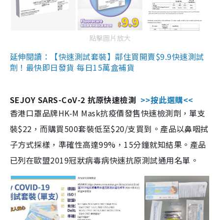
點擊圖片放大
延伸閱讀：【快速測試套裝】鄰住買開賣$9.9快速測試
劑！最快即日發貨 每日15萬盒補貨
SEJOY SARS-CoV-2 抗原快速檢測
>>按此選購<<
香港口罩品牌HK-M Mask抗疫價發售快速檢測劑，單支
裝$22，而購買500套裝低至$20/支買到。產品以鼻咽拭
子方式採樣，準確性高達99%，15分鐘就知結果。產品
已列在歐盟2019冠狀病毒病快速抗原測試通用名單。