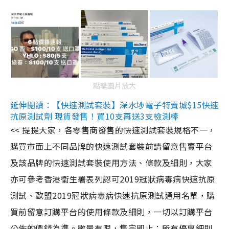
點擊圖片放大
延伸閱讀：【快速測試套裝】深水埗電子特賣城$15快速
抗原測試劑 現貨發售！買10支再送3支檢測棒
<< 提提大家，各零售商發售的快速測試套裝規格不一，
購買市面上不同品牌的快速測試套裝前請留意售賣平台
及該品牌的快速測試套裝使用方法、條款及細則，大家
亦可參考香港衞生署表列認可2019冠狀病毒病快速抗原
測試、歐盟2019冠狀病毒病快速抗原測試通用名單，購
買前留意訂購平台的使用條款及細則，一切以訂購平台
公佈的價錢為準。數量有限，售完即止；所有優惠細則