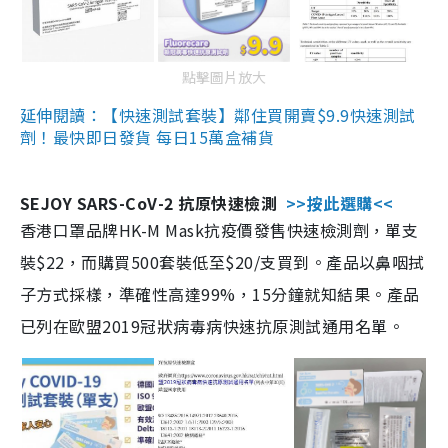
點擊圖片放大
延伸閱讀：【快速測試套裝】鄰住買開賣$9.9快速測試
劑！最快即日發貨 每日15萬盒補貨
SEJOY SARS-CoV-2 抗原快速檢測
>>按此選購<<
香港口罩品牌HK-M Mask抗疫價發售快速檢測劑，單支
裝$22，而購買500套裝低至$20/支買到。產品以鼻咽拭
子方式採樣，準確性高達99%，15分鐘就知結果。產品
已列在歐盟2019冠狀病毒病快速抗原測試通用名單。