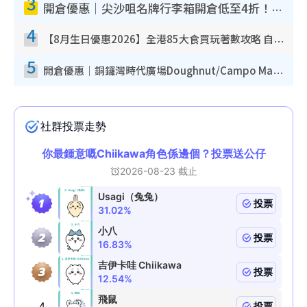
3
開倉優惠｜尖沙咀名牌行李箱開倉低至4折！一連5日 American Tourister/ace./Hallmark $200起！
4
【8月生日優惠2026】全港85大食買玩著數攻略 自助餐/火鍋放題同行免費＋誠品/DONKI送現金券
5
開倉優惠｜銅鑼灣時代廣場Doughnut/Campo Marzio開倉低至1折！背囊、書包、手袋劈價$200起