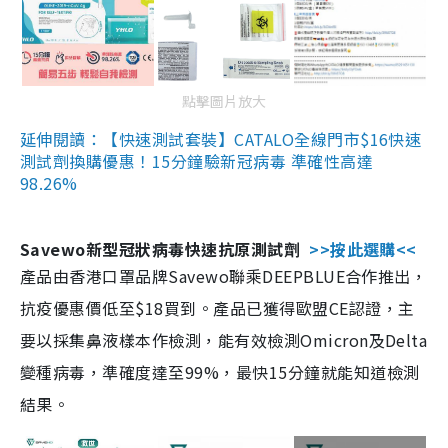
點擊圖片放大
延伸閱讀：【快速測試套裝】CATALO全線門市$16快速
測試劑換購優惠！15分鐘驗新冠病毒 準確性高達
98.26%
Savewo新型冠狀病毒快速抗原測試劑
>>按此選購<<
產品由香港口罩品牌Savewo聯乘DEEPBLUE合作推出，
抗疫優惠價低至$18買到。產品已獲得歐盟CE認證，主
要以採集鼻液樣本作檢測，能有效檢測Omicron及Delta
變種病毒，準確度達至99%，最快15分鐘就能知道檢測
結果。