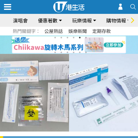
演唱會
優惠著數
玩樂情報
購物情報
熱門關鍵字：
公屋熱話
娛樂新聞
定期存款