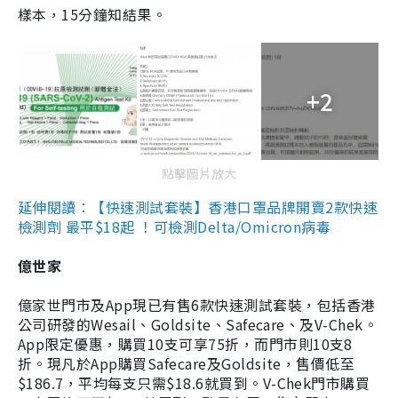
樣本，15分鐘知結果。
+2
點擊圖片放大
延伸閱讀：【快速測試套裝】香港口罩品牌開賣2款快速
檢測劑 最平$18起 ！可檢測Delta/Omicron病毒
億世家
億家世門市及App現已有售6款快速測試套裝，包括香港
公司研發的Wesail、Goldsite、Safecare、及V-Chek。
App限定優惠，購買10支可享75折，而門市則10支8
折。現凡於App購買Safecare及Goldsite，售價低至
$186.7，平均每支只需$18.6就買到。V-Chek門市購買