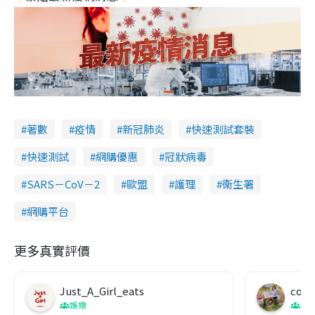
著數
疫情
新冠肺炎
快速測試套裝
快速測試
網購優惠
冠狀病毒
SARS－CoV－2
歐盟
護理
衞生署
網購平台
更多真實評價
Just_A_Girl_eats
co c
娛樂
吹