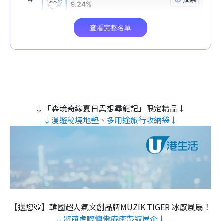
↓「森境奇緣夏日異想尋龍記」限定精品↓
↓漫遊秘境地墊、多用途旅行收納袋↓
【送您🐯】韓國超人氣文創品牌MUZIK TIGER 冰感風扇！
↓將萌虎嘅慵懶療癒帶返屋企↓