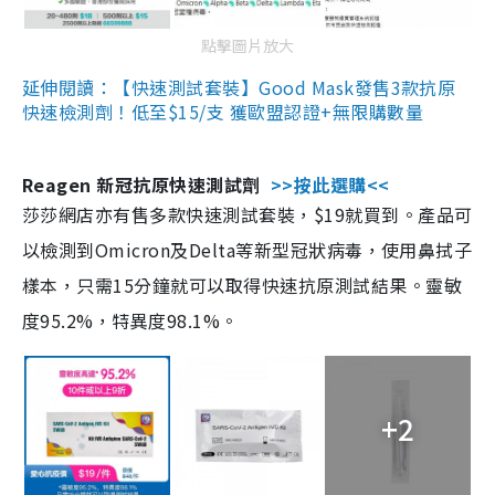
點擊圖片放大
延伸閱讀：【快速測試套裝】Good Mask發售3款抗原
快速檢測劑！低至$15/支 獲歐盟認證+無限購數量
Reagen 新冠抗原快速測試劑
>>按此選購<<
莎莎網店亦有售多款快速測試套裝，$19就買到。產品可
以檢測到Omicron及Delta等新型冠狀病毒，使用鼻拭子
樣本，只需15分鐘就可以取得快速抗原測試結果。靈敏
度95.2%，特異度98.1%。
+2