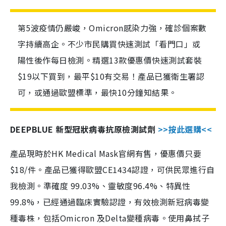
第5波疫情仍嚴峻，Omicron感染力強，確診個案數
字持續高企。不少市民購買快速測試「看門口」或
陽性後作每日檢測。精選13款優惠價快速測試套裝
$19以下買到，最平$10有交易！產品已獲衛生署認
可，或通過歐盟標準，最快10分鐘知結果。
DEEPBLUE 新型冠狀病毒抗原檢測試劑
>>按此選購<<
產品現時於HK Medical Mask官網有售，優惠價只要
$18/件。產品已獲得歐盟CE1434認證，可供民眾進行自
我檢測。準確度 99.03%、靈敏度96.4%、特異性
99.8%，已經通過臨床實驗認證，有效檢測新冠病毒變
種毒株，包括Omicron 及Delta變種病毒。使用鼻拭子