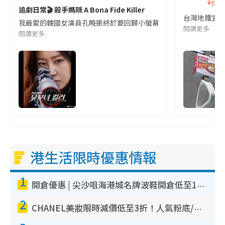
台灣
追劇日常🎬 殺手媽咪 A Bona Fide Killer
台灣地鐵宣
我最愛的韓國女演員孔曉振終於要回歸小螢幕啦!這次的劇本改編自同名
閱讀更多
閱讀更多
港生活限時優惠情報
1
開倉優惠 | 尖沙咀海港城名牌波鞋開倉低至1折！On鞋$899起／Joy&Peace鞋履$98起
2
CHANEL美妝限時減價低至3折！人氣粉底/唇膏/精華液低至$275！COCO香水都有平