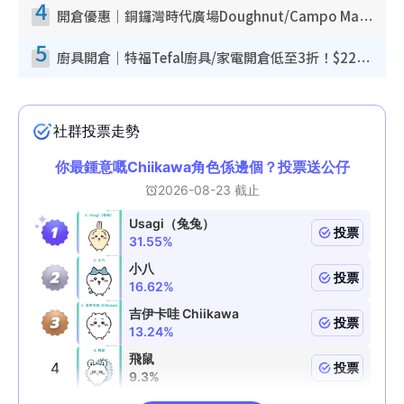
4
開倉優惠｜銅鑼灣時代廣場Doughnut/Campo Marzio開倉低至1折！背囊、書包、手袋劈價$200起
5
廚具開倉｜特福Tefal廚具/家電開倉低至3折！$220起買平底鍋/炒鑊/湯煲！電飯煲/吸塵機/燙斗$418起