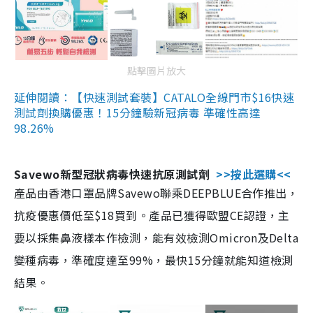
點擊圖片放大
延伸閱讀：【快速測試套裝】CATALO全線門市$16快速
測試劑換購優惠！15分鐘驗新冠病毒 準確性高達
98.26%
Savewo新型冠狀病毒快速抗原測試劑
>>按此選購<<
產品由香港口罩品牌Savewo聯乘DEEPBLUE合作推出，
抗疫優惠價低至$18買到。產品已獲得歐盟CE認證，主
要以採集鼻液樣本作檢測，能有效檢測Omicron及Delta
變種病毒，準確度達至99%，最快15分鐘就能知道檢測
結果。