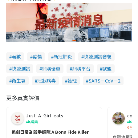
著數
疫情
新冠肺炎
快速測試套裝
快速測試
網購優惠
網購平台
歐盟
衞生署
冠狀病毒
護理
SARS－CoV－2
更多真實評價
Just_A_Girl_eats
co c
娛樂
吹
台灣
追劇日常🎬 殺手媽咪 A Bona Fide Killer
台灣地鐵宣