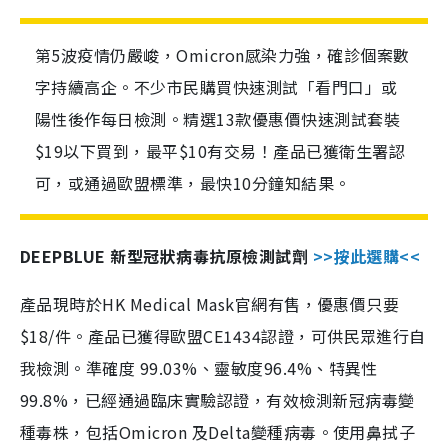
第5波疫情仍嚴峻，Omicron感染力強，確診個案數
字持續高企。不少市民購買快速測試「看門口」或
陽性後作每日檢測。精選13款優惠價快速測試套裝
$19以下買到，最平$10有交易！產品已獲衛生署認
可，或通過歐盟標準，最快10分鐘知結果。
DEEPBLUE 新型冠狀病毒抗原檢測試劑
>>按此選購<<
產品現時於HK Medical Mask官網有售，優惠價只要
$18/件。產品已獲得歐盟CE1434認證，可供民眾進行自
我檢測。準確度 99.03%、靈敏度96.4%、特異性
99.8%，已經通過臨床實驗認證，有效檢測新冠病毒變
種毒株，包括Omicron 及Delta變種病毒。使用鼻拭子