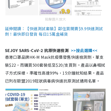
點擊圖片放大
延伸閱讀：【快速測試套裝】鄰住買開賣$9.9快速測試
劑！最快即日發貨 每日15萬盒補貨
SEJOY SARS-CoV-2 抗原快速檢測
>>按此選購<<
香港口罩品牌HK-M Mask抗疫價發售快速檢測劑，單支
裝$22，而購買500套裝低至$20/支買到。產品以鼻咽拭
子方式採樣，準確性高達99%，15分鐘就知結果。產品
已列在歐盟2019冠狀病毒病快速抗原測試通用名單。