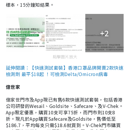
樣本，15分鐘知結果。
+2
點擊圖片放大
延伸閱讀：【快速測試套裝】香港口罩品牌開賣2款快速
檢測劑 最平$18起 ！可檢測Delta/Omicron病毒
億世家
億家世門市及App現已有售6款快速測試套裝，包括香港
公司研發的Wesail、Goldsite、Safecare、及V-Chek。
App限定優惠，購買10支可享75折，而門市則10支8
折。現凡於App購買Safecare及Goldsite，售價低至
$186.7，平均每支只需$18.6就買到。V-Chek門市購買