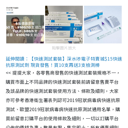
點擊圖片放大
延伸閱讀：【快速測試套裝】深水埗電子特賣城$15快速
抗原測試劑 現貨發售！買10支再送3支檢測棒
<< 提提大家，各零售商發售的快速測試套裝規格不一，
購買市面上不同品牌的快速測試套裝前請留意售賣平台
及該品牌的快速測試套裝使用方法、條款及細則，大家
亦可參考香港衞生署表列認可2019冠狀病毒病快速抗原
測試、歐盟2019冠狀病毒病快速抗原測試通用名單，購
買前留意訂購平台的使用條款及細則，一切以訂購平台
公佈的價錢為準。數量有限，售完即止；所有優惠細則