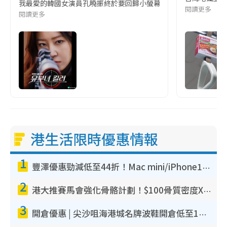
我最愛的韓國女演員孔曉振終於要回歸小螢幕啦!這次的劇本改編自同名
閱讀更多
閱讀更多
港生活限時優惠情報
1
豐澤優惠勁減低至44折！Mac mini/iPhone17Pro大減價！廚房家電$220起
2
港大推賽馬會強化骨骼計劃！$100骨質密度X光檢查 完成免費運動訓練送超市禮券！附參加資格
3
開倉優惠 | 尖沙咀海港城名牌波鞋開倉低至1折！On鞋$899起／Joy&Peace鞋履$98起