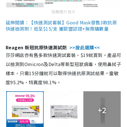
點擊圖片放大
延伸閱讀：【快速測試套裝】Good Mask發售3款抗原
快速檢測劑！低至$15/支 獲歐盟認證+無限購數量
Reagen 新冠抗原快速測試劑
>>按此選購<<
莎莎網店亦有售多款快速測試套裝，$19就買到。產品可
以檢測到Omicron及Delta等新型冠狀病毒，使用鼻拭子
樣本，只需15分鐘就可以取得快速抗原測試結果。靈敏
度95.2%，特異度98.1%。
+2