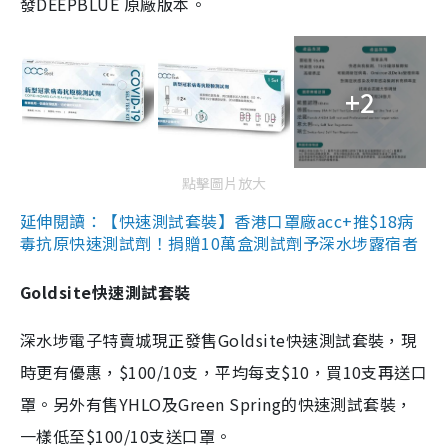
發DEEPBLUE 原廠版本。
+2
點擊圖片放大
延伸閱讀：【快速測試套裝】香港口罩廠acc+推$18病
毒抗原快速測試劑！捐贈10萬盒測試劑予深水埗露宿者
Goldsite快速測試套裝
深水埗電子特賣城現正發售Goldsite快速測試套裝，現
時更有優惠，$100/10支，平均每支$10，買10支再送口
罩。另外有售YHLO及Green Spring的快速測試套裝，
一樣低至$100/10支送口罩。