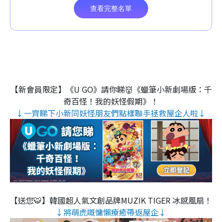
【新會員限定】《U GO》請你睇👹《蠟筆小新劇場版：千
奇百怪！我的妖怪假期》！
↓一齊睇下小新同妖怪朋友們點樣聯手拯救屋企人啦↓
【送您🐯】韓國超人氣文創品牌MUZIK TIGER 冰感風扇！
↓將萌虎嘅慵懶療癒帶返屋企↓