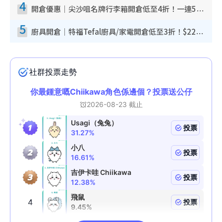
4
開倉優惠｜尖沙咀名牌行李箱開倉低至4折！一連5日 American Tourister/ace./Hallmark $200起！
5
廚具開倉｜特福Tefal廚具/家電開倉低至3折！$220起買平底鍋/炒鑊/湯煲！電飯煲/吸塵機/燙斗$418起