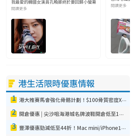
我最愛的韓國女演員孔曉振終於要回歸小螢幕啦!這次的劇本改編自同名
閱讀更多
閱讀更多
港生活限時優惠情報
1
港大推賽馬會強化骨骼計劃！$100骨質密度X光檢查 完成免費運動訓練送超市禮券！附參加資格
2
開倉優惠 | 尖沙咀海港城名牌波鞋開倉低至1折！On鞋$899起／Joy&Peace鞋履$98起
3
豐澤優惠勁減低至44折！Mac mini/iPhone17Pro大減價！廚房家電$220起