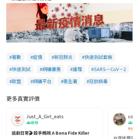
著數
疫情
新冠肺炎
快速測試套裝
快速測試
網購優惠
護理
SARS－CoV－2
歐盟
網購平台
衞生署
冠狀病毒
更多真實評價
Just_A_Girl_eats
co c
娛樂
吹
台灣
追劇日常🎬 殺手媽咪 A Bona Fide Killer
台灣地鐵宣