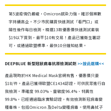
第5波疫情仍嚴峻，Omicron感染力強，確診個案數
字持續高企。不少市民購買快速測試「看門口」或
陽性後作每日檢測。精選13款優惠價快速測試套裝
$19以下買到，最平$10有交易！產品已獲衛生署認
可，或通過歐盟標準，最快10分鐘知結果。
DEEPBLUE 新型冠狀病毒抗原檢測試劑
>>按此選購<<
產品現時於HK Medical Mask官網有售，優惠價只要
$18/件。產品已獲得歐盟CE1434認證，可供民眾進行自
我檢測。準確度 99.03%、靈敏度96.4%、特異性
99.8%，已經通過臨床實驗認證，有效檢測新冠病毒變
種毒株，包括Omicron 及Delta變種病毒。使用鼻拭子