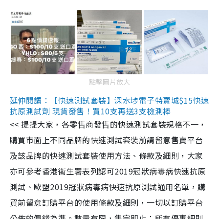
點擊圖片放大
延伸閱讀：【快速測試套裝】深水埗電子特賣城$15快速
抗原測試劑 現貨發售！買10支再送3支檢測棒
<< 提提大家，各零售商發售的快速測試套裝規格不一，
購買市面上不同品牌的快速測試套裝前請留意售賣平台
及該品牌的快速測試套裝使用方法、條款及細則，大家
亦可參考香港衞生署表列認可2019冠狀病毒病快速抗原
測試、歐盟2019冠狀病毒病快速抗原測試通用名單，購
買前留意訂購平台的使用條款及細則，一切以訂購平台
公佈的價錢為準。數量有限，售完即止；所有優惠細則