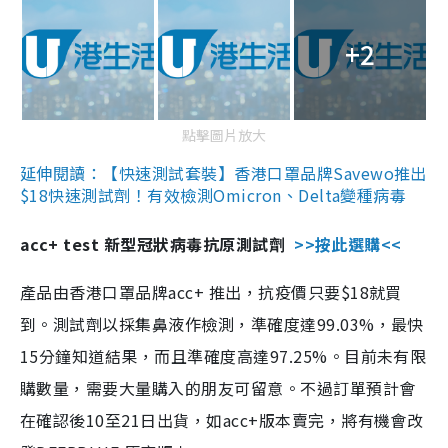
+2
點擊圖片放大
延伸閱讀：【快速測試套裝】香港口罩品牌Savewo推出
$18快速測試劑！有效檢測Omicron、Delta變種病毒
acc+ test 新型冠狀病毒抗原測試劑
>>按此選購<<
產品由香港口罩品牌acc+ 推出，抗疫價只要$18就買
到。測試劑以採集鼻液作檢測，準確度達99.03%，最快
15分鐘知道結果，而且準確度高達97.25%。目前未有限
購數量，需要大量購入的朋友可留意。不過訂單預計會
在確認後10至21日出貨，如acc+版本賣完，將有機會改