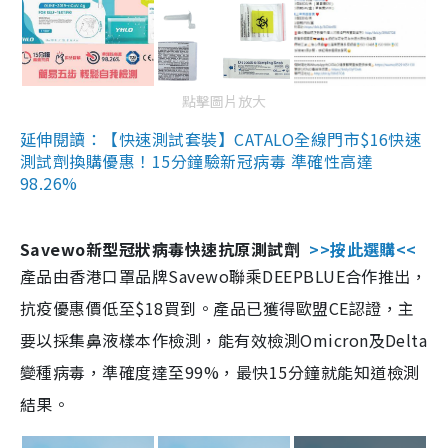
點擊圖片放大
延伸閱讀：【快速測試套裝】CATALO全線門市$16快速
測試劑換購優惠！15分鐘驗新冠病毒 準確性高達
98.26%
Savewo新型冠狀病毒快速抗原測試劑
>>按此選購<<
產品由香港口罩品牌Savewo聯乘DEEPBLUE合作推出，
抗疫優惠價低至$18買到。產品已獲得歐盟CE認證，主
要以採集鼻液樣本作檢測，能有效檢測Omicron及Delta
變種病毒，準確度達至99%，最快15分鐘就能知道檢測
結果。