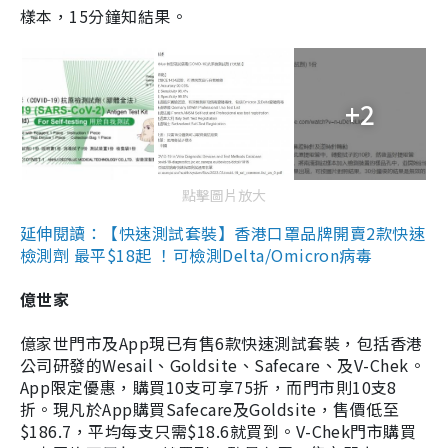
樣本，15分鐘知結果。
+2
點擊圖片放大
延伸閱讀：【快速測試套裝】香港口罩品牌開賣2款快速
檢測劑 最平$18起 ！可檢測Delta/Omicron病毒
億世家
億家世門市及App現已有售6款快速測試套裝，包括香港
公司研發的Wesail、Goldsite、Safecare、及V-Chek。
App限定優惠，購買10支可享75折，而門市則10支8
折。現凡於App購買Safecare及Goldsite，售價低至
$186.7，平均每支只需$18.6就買到。V-Chek門市購買