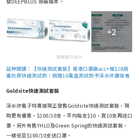
發DEEPBLUE 原廠版本。
+2
點擊圖片放大
延伸閱讀：【快速測試套裝】香港口罩廠acc+推$18病
毒抗原快速測試劑！捐贈10萬盒測試劑予深水埗露宿者
Goldsite快速測試套裝
深水埗電子特賣城現正發售Goldsite快速測試套裝，現
時更有優惠，$100/10支，平均每支$10，買10支再送口
罩。另外有售YHLO及Green Spring的快速測試套裝，
一樣低至$100/10支送口罩。