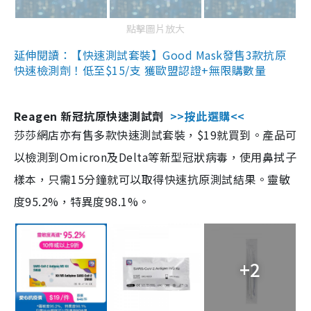
點擊圖片放大
延伸閱讀：【快速測試套裝】Good Mask發售3款抗原
快速檢測劑！低至$15/支 獲歐盟認證+無限購數量
Reagen 新冠抗原快速測試劑
>>按此選購<<
莎莎網店亦有售多款快速測試套裝，$19就買到。產品可
以檢測到Omicron及Delta等新型冠狀病毒，使用鼻拭子
樣本，只需15分鐘就可以取得快速抗原測試結果。靈敏
度95.2%，特異度98.1%。
+2