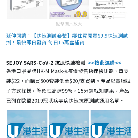
點擊圖片放大
延伸閱讀：【快速測試套裝】鄰住買開賣$9.9快速測試
劑！最快即日發貨 每日15萬盒補貨
SEJOY SARS-CoV-2 抗原快速檢測
>>按此選購<<
香港口罩品牌HK-M Mask抗疫價發售快速檢測劑，單支
裝$22，而購買500套裝低至$20/支買到。產品以鼻咽拭
子方式採樣，準確性高達99%，15分鐘就知結果。產品
已列在歐盟2019冠狀病毒病快速抗原測試通用名單。