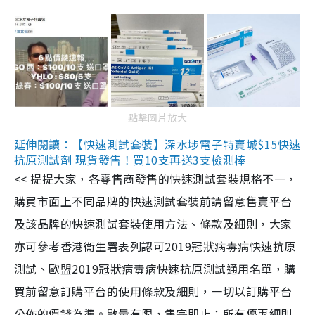
點擊圖片放大
延伸閱讀：【快速測試套裝】深水埗電子特賣城$15快速
抗原測試劑 現貨發售！買10支再送3支檢測棒
<< 提提大家，各零售商發售的快速測試套裝規格不一，
購買市面上不同品牌的快速測試套裝前請留意售賣平台
及該品牌的快速測試套裝使用方法、條款及細則，大家
亦可參考香港衞生署表列認可2019冠狀病毒病快速抗原
測試、歐盟2019冠狀病毒病快速抗原測試通用名單，購
買前留意訂購平台的使用條款及細則，一切以訂購平台
公佈的價錢為準。數量有限，售完即止；所有優惠細則