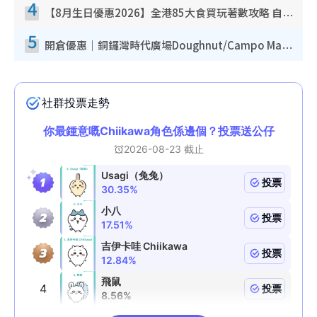
4
【8月生日優惠2026】全港85大食買玩著數攻略 自助餐/火鍋放題同行免費＋誠品/DONKI送現金券
5
開倉優惠｜銅鑼灣時代廣場Doughnut/Campo Marzio開倉低至1折！背囊、書包、手袋劈價$200起