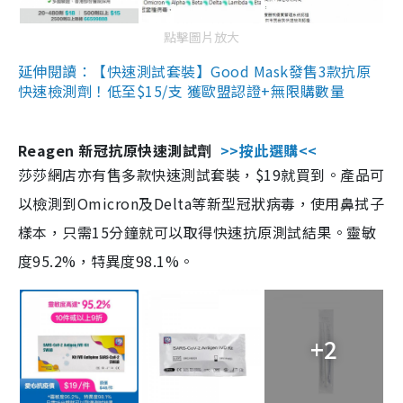
點擊圖片放大
延伸閱讀：【快速測試套裝】Good Mask發售3款抗原
快速檢測劑！低至$15/支 獲歐盟認證+無限購數量
Reagen 新冠抗原快速測試劑
>>按此選購<<
莎莎網店亦有售多款快速測試套裝，$19就買到。產品可
以檢測到Omicron及Delta等新型冠狀病毒，使用鼻拭子
樣本，只需15分鐘就可以取得快速抗原測試結果。靈敏
度95.2%，特異度98.1%。
+2