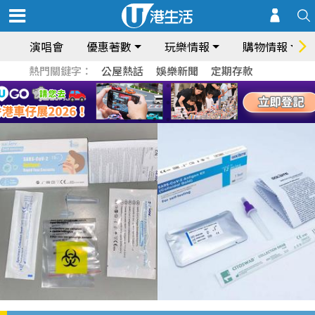
演唱會
優惠著數
玩樂情報
購物情報
熱門關鍵字：
公屋熱話
娛樂新聞
定期存款