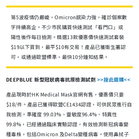
第5波疫情仍嚴峻，Omicron感染力強，確診個案數
字持續高企。不少市民購買快速測試「看門口」或
陽性後作每日檢測。精選13款優惠價快速測試套裝
$19以下買到，最平$10有交易！產品已獲衛生署認
可，或通過歐盟標準，最快10分鐘知結果。
DEEPBLUE 新型冠狀病毒抗原檢測試劑
>>按此選購<<
產品現時於HK Medical Mask官網有售，優惠價只要
$18/件。產品已獲得歐盟CE1434認證，可供民眾進行自
我檢測。準確度 99.03%、靈敏度96.4%、特異性
99.8%，已經通過臨床實驗認證，有效檢測新冠病毒變
種毒株，包括Omicron 及Delta變種病毒。使用鼻拭子