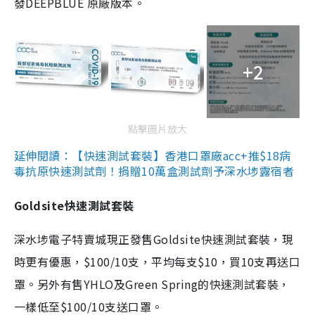
發DEEPBLUE 原廠版本。
+2
點擊圖片放大
延伸閱讀：【快速測試套裝】香港口罩廠acc+推$18病
毒抗原快速測試劑！捐贈10萬盒測試劑予深水埗露宿者
Goldsite快速測試套裝
深水埗電子特賣城現正發售Goldsite快速測試套裝，現
時更有優惠，$100/10支，平均每支$10，買10支再送口
罩。另外有售YHLO及Green Spring的快速測試套裝，
一樣低至$100/10支送口罩。