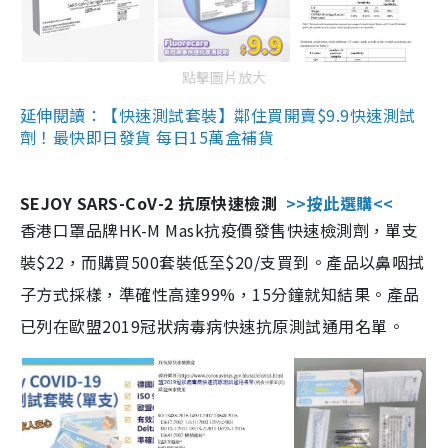
點擊圖片放大
延伸閱讀：【快速測試套裝】鄰住買開賣$9.9快速測試
劑！最快即日發貨 每日15萬盒補貨
SEJOY SARS-CoV-2 抗原快速檢測
>>按此選購<<
香港口罩品牌HK-M Mask抗疫價發售快速檢測劑，單支
裝$22，而購買500套裝低至$20/支買到。產品以鼻咽拭
子方式採樣，準確性高達99%，15分鐘就知結果。產品
已列在歐盟2019冠狀病毒病快速抗原測試通用名單。