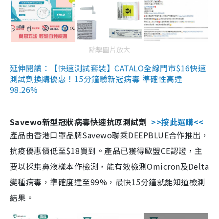
點擊圖片放大
延伸閱讀：【快速測試套裝】CATALO全線門市$16快速
測試劑換購優惠！15分鐘驗新冠病毒 準確性高達
98.26%
Savewo新型冠狀病毒快速抗原測試劑
>>按此選購<<
產品由香港口罩品牌Savewo聯乘DEEPBLUE合作推出，
抗疫優惠價低至$18買到。產品已獲得歐盟CE認證，主
要以採集鼻液樣本作檢測，能有效檢測Omicron及Delta
變種病毒，準確度達至99%，最快15分鐘就能知道檢測
結果。