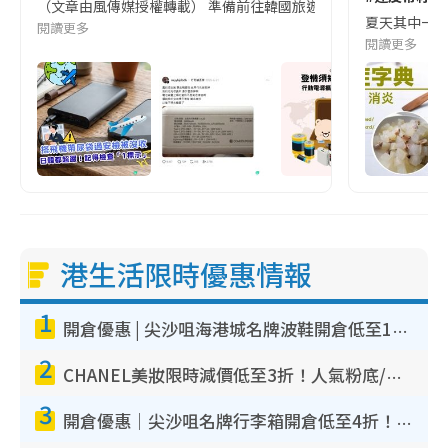
（文章由風傳媒授權轉載） 準備前往韓國旅遊的民眾，近期要特別留
夏天其中一種時
閱讀更多
閱讀更多
港生活限時優惠情報
1
開倉優惠 | 尖沙咀海港城名牌波鞋開倉低至1折！On鞋$899起／Joy&Peace鞋履$98起
2
CHANEL美妝限時減價低至3折！人氣粉底/唇膏/精華液低至$275！COCO香水都有平
3
開倉優惠｜尖沙咀名牌行李箱開倉低至4折！一連5日 American Tourister/ace./Hallmark $200起！