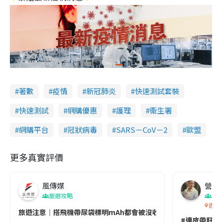
著數
疫情
新冠肺炎
快速測試套裝
快速測試
網購優惠
護理
衞生署
網購平台
冠狀病毒
SARS－CoV－2
歐盟
更多真實評價
風傳媒
營養教
旅遊攻略
生
香港
旅遊注意｜搭飛機帶尿袋標明mAh都會被沒收😱出發前切記檢查「1
#連皮帶籽都