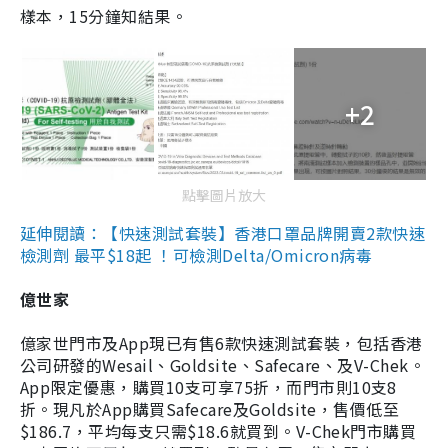
樣本，15分鐘知結果。
+2
點擊圖片放大
延伸閱讀：【快速測試套裝】香港口罩品牌開賣2款快速
檢測劑 最平$18起 ！可檢測Delta/Omicron病毒
億世家
億家世門市及App現已有售6款快速測試套裝，包括香港
公司研發的Wesail、Goldsite、Safecare、及V-Chek。
App限定優惠，購買10支可享75折，而門市則10支8
折。現凡於App購買Safecare及Goldsite，售價低至
$186.7，平均每支只需$18.6就買到。V-Chek門市購買