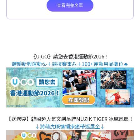
《U GO》請您去香港運動節2026！
體驗新興運動💦＋競技賽事💪＋100+運動用品攤位🔥
【送您🐯】韓國超人氣文創品牌MUZIK TIGER 冰感風扇！
↓將萌虎嘅慵懶療癒帶返屋企↓