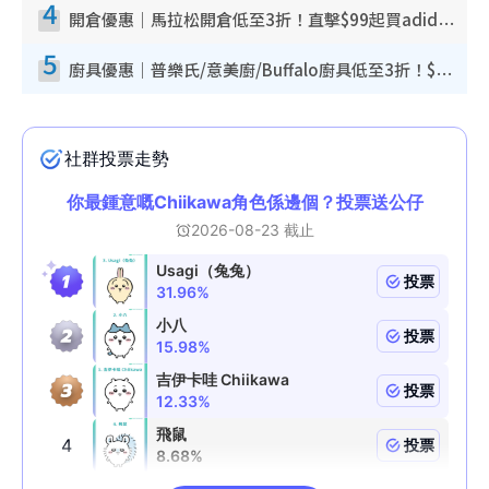
4
開倉優惠｜馬拉松開倉低至3折！直擊$99起買adidas／New Balance／Puma鞋款 STANLEY保溫杯劈價至$119起
5
廚具優惠｜普樂氏/意美廚/Buffalo廚具低至3折！$89起買煎鍋／炒鑊／個人鍋 同場小家電激減至$99起