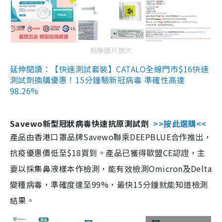
點擊圖片放大
延伸閱讀：【快速測試套裝】CATALO全線門市$16快速
測試劑換購優惠！15分鐘驗新冠病毒 準確性高達
98.26%
Savewo新型冠狀病毒快速抗原測試劑
>>按此選購<<
產品由香港口罩品牌Savewo聯乘DEEPBLUE合作推出，
抗疫優惠價低至$18買到。產品已獲得歐盟CE認證，主
要以採集鼻液樣本作檢測，能有效檢測Omicron及Delta
變種病毒，準確度達至99%，最快15分鐘就能知道檢測
結果。