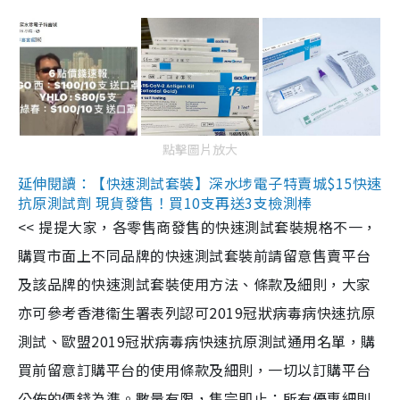
點擊圖片放大
延伸閱讀：【快速測試套裝】深水埗電子特賣城$15快速
抗原測試劑 現貨發售！買10支再送3支檢測棒
<< 提提大家，各零售商發售的快速測試套裝規格不一，
購買市面上不同品牌的快速測試套裝前請留意售賣平台
及該品牌的快速測試套裝使用方法、條款及細則，大家
亦可參考香港衞生署表列認可2019冠狀病毒病快速抗原
測試、歐盟2019冠狀病毒病快速抗原測試通用名單，購
買前留意訂購平台的使用條款及細則，一切以訂購平台
公佈的價錢為準。數量有限，售完即止；所有優惠細則