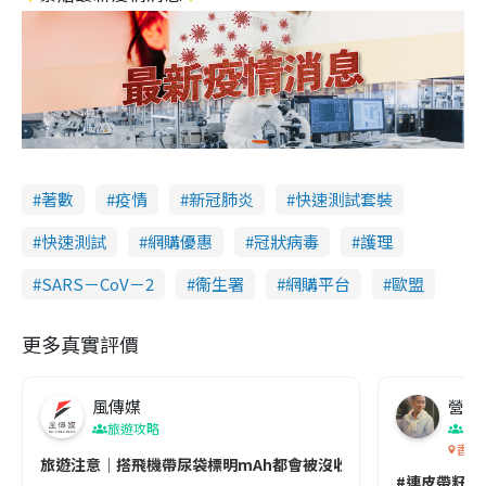
著數
疫情
新冠肺炎
快速測試套裝
快速測試
網購優惠
冠狀病毒
護理
SARS－CoV－2
衞生署
網購平台
歐盟
更多真實評價
風傳媒
營養教
旅遊攻略
生
香港
旅遊注意｜搭飛機帶尿袋標明mAh都會被沒收😱出發前切記檢查「1
#連皮帶籽都