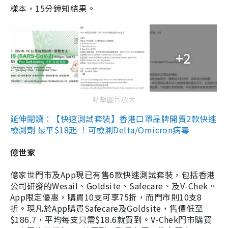
樣本，15分鐘知結果。
+2
點擊圖片放大
延伸閱讀：【快速測試套裝】香港口罩品牌開賣2款快速
檢測劑 最平$18起 ！可檢測Delta/Omicron病毒
億世家
億家世門市及App現已有售6款快速測試套裝，包括香港
公司研發的Wesail、Goldsite、Safecare、及V-Chek。
App限定優惠，購買10支可享75折，而門市則10支8
折。現凡於App購買Safecare及Goldsite，售價低至
$186.7，平均每支只需$18.6就買到。V-Chek門市購買