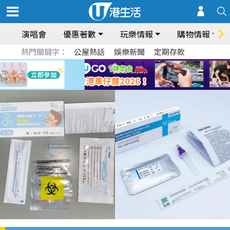
演唱會
優惠著數
玩樂情報
購物情報
熱門關鍵字：
公屋熱話
娛樂新聞
定期存款