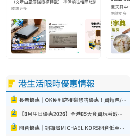
（文章由風傳媒授權轉載） 準備前往韓國旅遊的民眾，近期要特別留
夏天其中一種時
閱讀更多
閱讀更多
港生活限時優惠情報
1
長者優惠｜OK便利店推樂悠咭優惠！買麵包/牛奶/保健品拍卡即減
2
【8月生日優惠2026】全港85大食買玩著數攻略 自助餐/火鍋放題同行免費＋誠品/DONKI送現金券
3
開倉優惠｜銅鑼灣MICHAEL KORS開倉低至17折！直擊$500起買手袋/銀包/鞋款 必買經典Jet Set系列