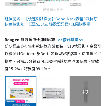
點擊圖片放大
延伸閱讀：【快速測試套裝】Good Mask發售3款抗原
快速檢測劑！低至$15/支 獲歐盟認證+無限購數量
Reagen 新冠抗原快速測試劑
>>按此選購<<
莎莎網店亦有售多款快速測試套裝，$19就買到。產品可
以檢測到Omicron及Delta等新型冠狀病毒，使用鼻拭子
樣本，只需15分鐘就可以取得快速抗原測試結果。靈敏
度95.2%，特異度98.1%。
+2