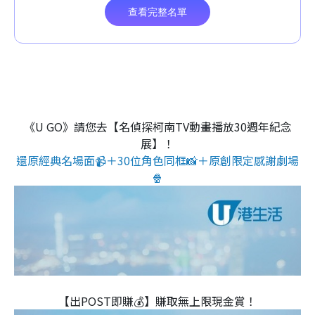
《U GO》請您去【名偵探柯南TV動畫播放30週年紀念
展】！
還原經典名場面📹＋30位角色同框📸＋原創限定感謝劇場
🍿
【出POST即賺💰】賺取無上限現金賞！