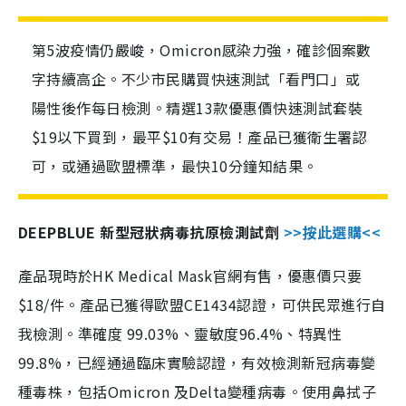
第5波疫情仍嚴峻，Omicron感染力強，確診個案數
字持續高企。不少市民購買快速測試「看門口」或
陽性後作每日檢測。精選13款優惠價快速測試套裝
$19以下買到，最平$10有交易！產品已獲衛生署認
可，或通過歐盟標準，最快10分鐘知結果。
DEEPBLUE 新型冠狀病毒抗原檢測試劑
>>按此選購<<
產品現時於HK Medical Mask官網有售，優惠價只要
$18/件。產品已獲得歐盟CE1434認證，可供民眾進行自
我檢測。準確度 99.03%、靈敏度96.4%、特異性
99.8%，已經通過臨床實驗認證，有效檢測新冠病毒變
種毒株，包括Omicron 及Delta變種病毒。使用鼻拭子