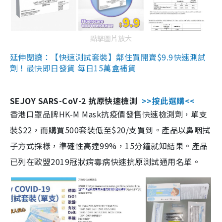
點擊圖片放大
延伸閱讀：【快速測試套裝】鄰住買開賣$9.9快速測試
劑！最快即日發貨 每日15萬盒補貨
SEJOY SARS-CoV-2 抗原快速檢測
>>按此選購<<
香港口罩品牌HK-M Mask抗疫價發售快速檢測劑，單支
裝$22，而購買500套裝低至$20/支買到。產品以鼻咽拭
子方式採樣，準確性高達99%，15分鐘就知結果。產品
已列在歐盟2019冠狀病毒病快速抗原測試通用名單。