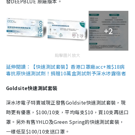
發DEEPBLUE 原廠版本。
+2
點擊圖片放大
延伸閱讀：【快速測試套裝】香港口罩廠acc+推$18病
毒抗原快速測試劑！捐贈10萬盒測試劑予深水埗露宿者
Goldsite快速測試套裝
深水埗電子特賣城現正發售Goldsite快速測試套裝，現
時更有優惠，$100/10支，平均每支$10，買10支再送口
罩。另外有售YHLO及Green Spring的快速測試套裝，
一樣低至$100/10支送口罩。