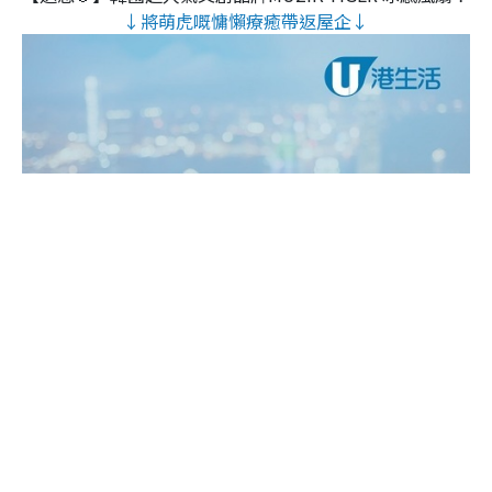
↓將萌虎嘅慵懶療癒帶返屋企↓