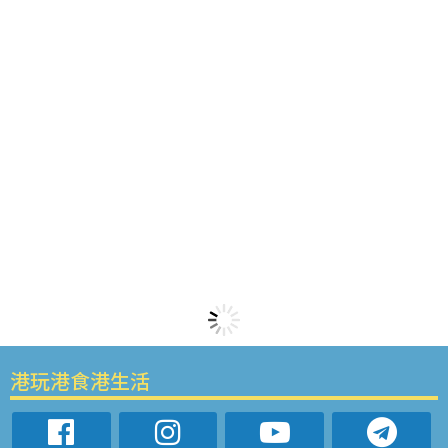
港玩港食港生活