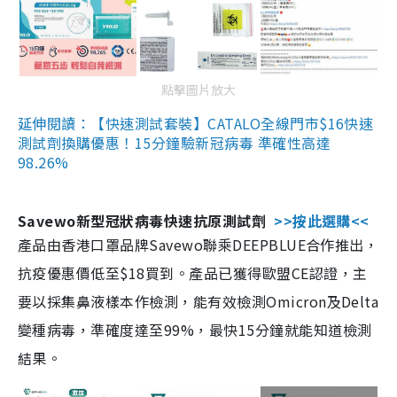
點擊圖片放大
延伸閱讀：【快速測試套裝】CATALO全線門市$16快速
測試劑換購優惠！15分鐘驗新冠病毒 準確性高達
98.26%
Savewo新型冠狀病毒快速抗原測試劑
>>按此選購<<
產品由香港口罩品牌Savewo聯乘DEEPBLUE合作推出，
抗疫優惠價低至$18買到。產品已獲得歐盟CE認證，主
要以採集鼻液樣本作檢測，能有效檢測Omicron及Delta
變種病毒，準確度達至99%，最快15分鐘就能知道檢測
結果。