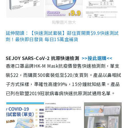
點擊圖片放大
延伸閱讀：【快速測試套裝】鄰住買開賣$9.9快速測試
劑！最快即日發貨 每日15萬盒補貨
SEJOY SARS-CoV-2 抗原快速檢測
>>按此選購<<
香港口罩品牌HK-M Mask抗疫價發售快速檢測劑，單支
裝$22，而購買500套裝低至$20/支買到。產品以鼻咽拭
子方式採樣，準確性高達99%，15分鐘就知結果。產品
已列在歐盟2019冠狀病毒病快速抗原測試通用名單。