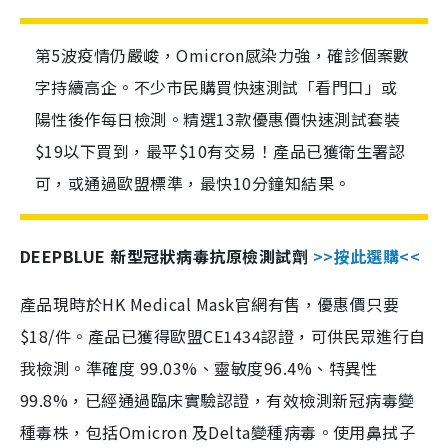
第5波疫情仍嚴峻，Omicron感染力強，確診個案數
字持續高企。不少市民購買快速測試「看門口」或
陽性後作每日檢測。精選13款優惠價快速測試套裝
$19以下買到，最平$10有交易！產品已獲衛生署認
可，或通過歐盟標準，最快10分鐘知結果。
DEEPBLUE 新型冠狀病毒抗原檢測試劑
>>按此選購<<
產品現時於HK Medical Mask官網有售，優惠價只要
$18/件。產品已獲得歐盟CE1434認證，可供民眾進行自
我檢測。準確度 99.03%、靈敏度96.4%、特異性
99.8%，已經通過臨床實驗認證，有效檢測新冠病毒變
種毒株，包括Omicron 及Delta變種病毒。使用鼻拭子