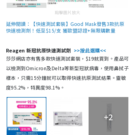
點擊圖片放大
延伸閱讀：【快速測試套裝】Good Mask發售3款抗原
快速檢測劑！低至$15/支 獲歐盟認證+無限購數量
Reagen 新冠抗原快速測試劑
>>按此選購<<
莎莎網店亦有售多款快速測試套裝，$19就買到。產品可
以檢測到Omicron及Delta等新型冠狀病毒，使用鼻拭子
樣本，只需15分鐘就可以取得快速抗原測試結果。靈敏
度95.2%，特異度98.1%。
+2