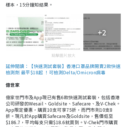
樣本，15分鐘知結果。
+2
點擊圖片放大
延伸閱讀：【快速測試套裝】香港口罩品牌開賣2款快速
檢測劑 最平$18起 ！可檢測Delta/Omicron病毒
億世家
億家世門市及App現已有售6款快速測試套裝，包括香港
公司研發的Wesail、Goldsite、Safecare、及V-Chek。
App限定優惠，購買10支可享75折，而門市則10支8
折。現凡於App購買Safecare及Goldsite，售價低至
$186.7，平均每支只需$18.6就買到。V-Chek門市購買