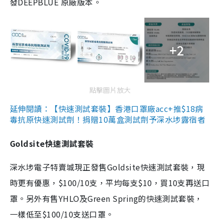
發DEEPBLUE 原廠版本。
+2
點擊圖片放大
延伸閱讀：【快速測試套裝】香港口罩廠acc+推$18病
毒抗原快速測試劑！捐贈10萬盒測試劑予深水埗露宿者
Goldsite快速測試套裝
深水埗電子特賣城現正發售Goldsite快速測試套裝，現
時更有優惠，$100/10支，平均每支$10，買10支再送口
罩。另外有售YHLO及Green Spring的快速測試套裝，
一樣低至$100/10支送口罩。