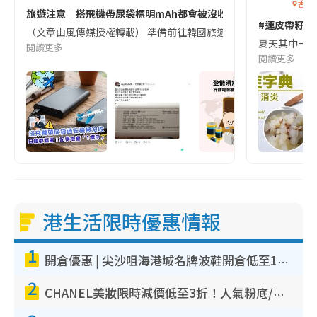
香港
旅遊注意｜搭飛機帶尿袋標明mAh都會被沒收😱出發前切記檢查「1
#連皮帶籽都
（文章由風傳媒授權轉載） 準備前往韓國旅遊的民眾，近期要特別留
夏天其中一種時
閱讀更多
閱讀更多
港生活限時優惠情報
1
開倉優惠 | 尖沙咀海港城名牌波鞋開倉低至1折！On鞋$899起／Joy&Peace鞋履$98起
2
CHANEL美妝限時減價低至3折！人氣粉底/唇膏/精華液低至$275！COCO香水都有平