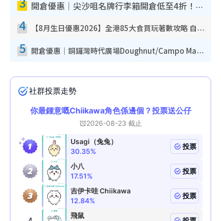
3
開倉優惠｜尖沙咀名牌行李箱開倉低至4折！一連5日 American Tourister/ace./Hallmark $200起！
4
【8月生日優惠2026】全港85大食買玩著數攻略 自助餐/火鍋放題同行免費＋誠品/DONKI送現金券
5
開倉優惠｜銅鑼灣時代廣場Doughnut/Campo Marzio開倉低至1折！背囊、書包、手袋劈價$200起