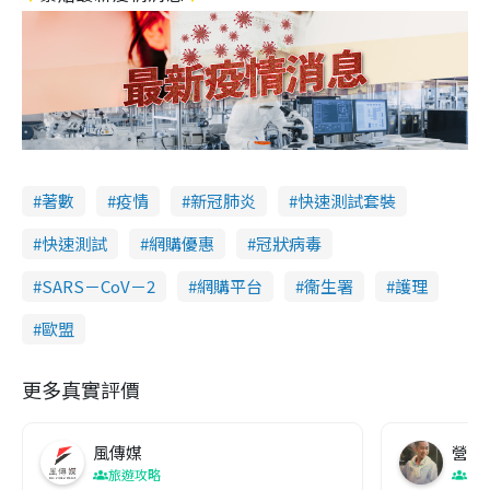
著數
疫情
新冠肺炎
快速測試套裝
快速測試
網購優惠
冠狀病毒
SARS－CoV－2
網購平台
衞生署
護理
歐盟
更多真實評價
風傳媒
營養教
旅遊攻略
生