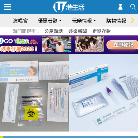
演唱會
優惠著數
玩樂情報
購物情報
熱門關鍵字：
公屋熱話
娛樂新聞
定期存款