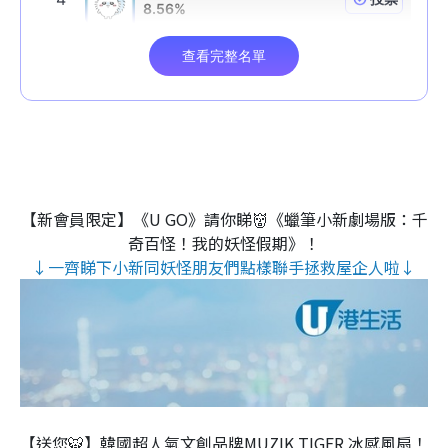
【新會員限定】《U GO》請你睇👹《蠟筆小新劇場版：千
奇百怪！我的妖怪假期》！
↓一齊睇下小新同妖怪朋友們點樣聯手拯救屋企人啦↓
【送您🐯】韓國超人氣文創品牌MUZIK TIGER 冰感風扇！