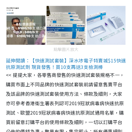
點擊圖片放大
延伸閱讀：【快速測試套裝】深水埗電子特賣城$15快速
抗原測試劑 現貨發售！買10支再送3支檢測棒
<< 提提大家，各零售商發售的快速測試套裝規格不一，
購買市面上不同品牌的快速測試套裝前請留意售賣平台
及該品牌的快速測試套裝使用方法、條款及細則，大家
亦可參考香港衞生署表列認可2019冠狀病毒病快速抗原
測試、歐盟2019冠狀病毒病快速抗原測試通用名單，購
買前留意訂購平台的使用條款及細則，一切以訂購平台
公佈的價錢為準。數量有限，售完即止；所有優惠細則