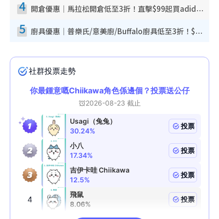
4
開倉優惠｜馬拉松開倉低至3折！直擊$99起買adidas／New Balance／Puma鞋款 STANLEY保溫杯劈價至$119起
5
廚具優惠｜普樂氏/意美廚/Buffalo廚具低至3折！$89起買煎鍋／炒鑊／個人鍋 同場小家電激減至$99起