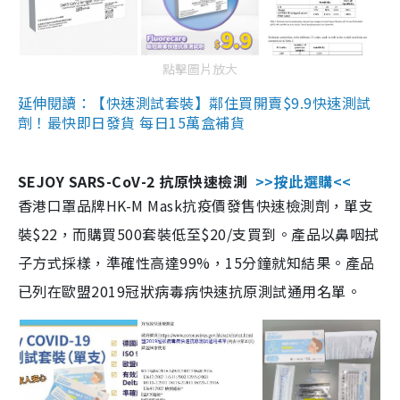
點擊圖片放大
延伸閱讀：【快速測試套裝】鄰住買開賣$9.9快速測試
劑！最快即日發貨 每日15萬盒補貨
SEJOY SARS-CoV-2 抗原快速檢測
>>按此選購<<
香港口罩品牌HK-M Mask抗疫價發售快速檢測劑，單支
裝$22，而購買500套裝低至$20/支買到。產品以鼻咽拭
子方式採樣，準確性高達99%，15分鐘就知結果。產品
已列在歐盟2019冠狀病毒病快速抗原測試通用名單。