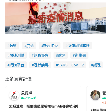
著數
疫情
新冠肺炎
快速測試套裝
快速測試
網購優惠
歐盟
衞生署
網購平台
冠狀病毒
SARS－CoV－2
護理
更多真實評價
風傳媒
營養教
旅遊攻略
生
香港
旅遊注意｜搭飛機帶尿袋標明mAh都會被沒收😱出發前切記檢查「1
#連皮帶籽都