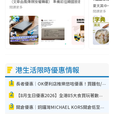
（文章由風傳媒授權轉載） 準備前往韓國旅遊的民眾，近期要特別留
夏天其中一種時
閱讀更多
閱讀更多
港生活限時優惠情報
1
長者優惠｜OK便利店推樂悠咭優惠！買麵包/牛奶/保健品拍卡即減
2
【8月生日優惠2026】全港85大食買玩著數攻略 自助餐/火鍋放題同行免費＋誠品/DONKI送現金券
3
開倉優惠｜銅鑼灣MICHAEL KORS開倉低至17折！直擊$500起買手袋/銀包/鞋款 必買經典Jet Set系列