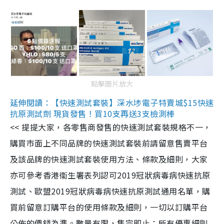
點擊圖片放大
延伸閱讀：【快速測試套裝】深水埗電子特賣城$15快速
抗原測試劑 現貨發售！買10支再送3支檢測棒
<< 提提大家，各零售商發售的快速測試套裝規格不一，
購買市面上不同品牌的快速測試套裝前請留意售賣平台
及該品牌的快速測試套裝使用方法、條款及細則，大家
亦可參考香港衞生署表列認可2019冠狀病毒病快速抗原
測試、歐盟2019冠狀病毒病快速抗原測試通用名單，購
買前留意訂購平台的使用條款及細則，一切以訂購平台
公佈的價錢為準。數量有限，售完即止；所有優惠細則