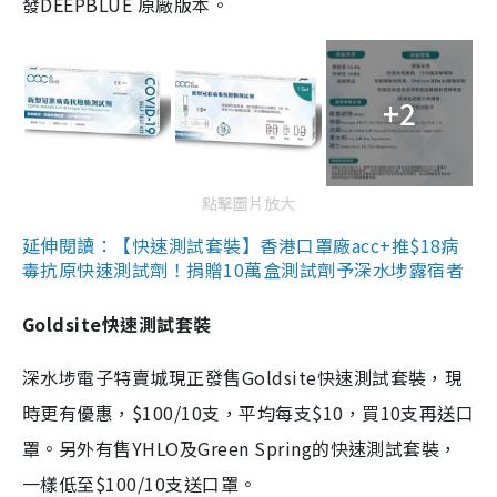
發DEEPBLUE 原廠版本。
+2
點擊圖片放大
延伸閱讀：【快速測試套裝】香港口罩廠acc+推$18病
毒抗原快速測試劑！捐贈10萬盒測試劑予深水埗露宿者
Goldsite快速測試套裝
深水埗電子特賣城現正發售Goldsite快速測試套裝，現
時更有優惠，$100/10支，平均每支$10，買10支再送口
罩。另外有售YHLO及Green Spring的快速測試套裝，
一樣低至$100/10支送口罩。