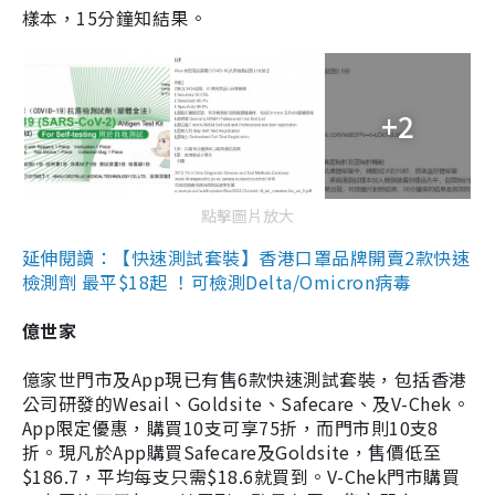
樣本，15分鐘知結果。
+2
點擊圖片放大
延伸閱讀：【快速測試套裝】香港口罩品牌開賣2款快速
檢測劑 最平$18起 ！可檢測Delta/Omicron病毒
億世家
億家世門市及App現已有售6款快速測試套裝，包括香港
公司研發的Wesail、Goldsite、Safecare、及V-Chek。
App限定優惠，購買10支可享75折，而門市則10支8
折。現凡於App購買Safecare及Goldsite，售價低至
$186.7，平均每支只需$18.6就買到。V-Chek門市購買