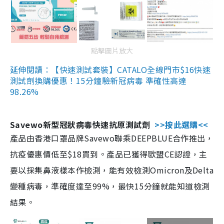
點擊圖片放大
延伸閱讀：【快速測試套裝】CATALO全線門市$16快速
測試劑換購優惠！15分鐘驗新冠病毒 準確性高達
98.26%
Savewo新型冠狀病毒快速抗原測試劑
>>按此選購<<
產品由香港口罩品牌Savewo聯乘DEEPBLUE合作推出，
抗疫優惠價低至$18買到。產品已獲得歐盟CE認證，主
要以採集鼻液樣本作檢測，能有效檢測Omicron及Delta
變種病毒，準確度達至99%，最快15分鐘就能知道檢測
結果。