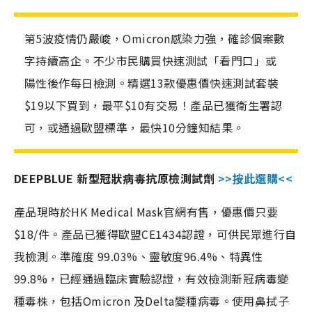
第5波疫情仍嚴峻，Omicron感染力強，確診個案數
字持續高企。不少市民購買快速測試「看門口」或
陽性後作每日檢測。精選13款優惠價快速測試套裝
$19以下買到，最平$10有交易！產品已獲衛生署認
可，或通過歐盟標準，最快10分鐘知結果。
DEEPBLUE 新型冠狀病毒抗原檢測試劑
>>按此選購<<
產品現時於HK Medical Mask官網有售，優惠價只要
$18/件。產品已獲得歐盟CE1434認證，可供民眾進行自
我檢測。準確度 99.03%、靈敏度96.4%、特異性
99.8%，已經通過臨床實驗認證，有效檢測新冠病毒變
種毒株，包括Omicron 及Delta變種病毒。使用鼻拭子