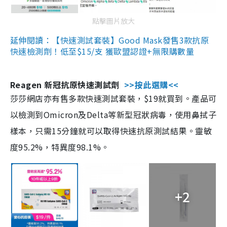
點擊圖片放大
延伸閱讀：【快速測試套裝】Good Mask發售3款抗原
快速檢測劑！低至$15/支 獲歐盟認證+無限購數量
Reagen 新冠抗原快速測試劑
>>按此選購<<
莎莎網店亦有售多款快速測試套裝，$19就買到。產品可
以檢測到Omicron及Delta等新型冠狀病毒，使用鼻拭子
樣本，只需15分鐘就可以取得快速抗原測試結果。靈敏
度95.2%，特異度98.1%。
+2