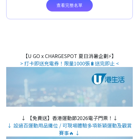
【U GO x CHARGESPOT 夏日消暑企劃⚡】
> 打卡即送充電券！限量1000張🔋送完即止 <
↓ 【免費送】香港運動節2026電子門票！↓
↓ 設過百運動用品攤位 / 可現場體驗多項新穎運動及觀賞
賽事🔥 ↓