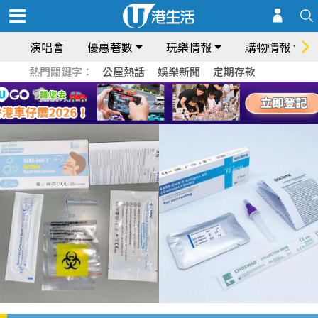
演唱會
優惠著數
玩樂情報
購物情報
熱門關鍵字：
公屋熱話
娛樂新聞
定期存款