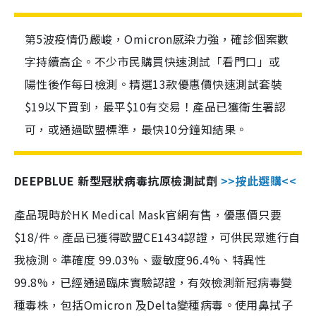
第5波疫情仍嚴峻，Omicron感染力強，確診個案數
字持續高企。不少市民購買快速測試「看門口」或
陽性後作每日檢測。精選13款優惠價快速測試套裝
$19以下買到，最平$10有交易！產品已獲衛生署認
可，或通過歐盟標準，最快10分鐘知結果。
DEEPBLUE 新型冠狀病毒抗原檢測試劑
>>按此選購<<
產品現時於HK Medical Mask官網有售，優惠價只要
$18/件。產品已獲得歐盟CE1434認證，可供民眾進行自
我檢測。準確度 99.03%、靈敏度96.4%、特異性
99.8%，已經通過臨床實驗認證，有效檢測新冠病毒變
種毒株，包括Omicron 及Delta變種病毒。使用鼻拭子