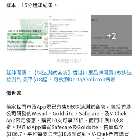
樣本，15分鐘知結果。
+2
點擊圖片放大
延伸閱讀：【快速測試套裝】香港口罩品牌開賣2款快速
檢測劑 最平$18起 ！可檢測Delta/Omicron病毒
億世家
億家世門市及App現已有售6款快速測試套裝，包括香港
公司研發的Wesail、Goldsite、Safecare、及V-Chek。
App限定優惠，購買10支可享75折，而門市則10支8
折。現凡於App購買Safecare及Goldsite，售價低至
$186.7，平均每支只需$18.6就買到。V-Chek門市購買