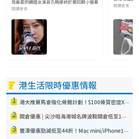
我最愛的韓國女演員孔曉振終於要回歸小螢幕啦!這次的劇本改編自同名
閱讀更多
閱讀更多
港生活限時優惠情報
1
港大推賽馬會強化骨骼計劃！$100骨質密度X光檢查 完成免費運動訓練送超市禮券！附參加資格
2
開倉優惠 | 尖沙咀海港城名牌波鞋開倉低至1折！On鞋$899起／Joy&Peace鞋履$98起
3
豐澤優惠勁減低至44折！Mac mini/iPhone17Pro大減價！廚房家電$220起