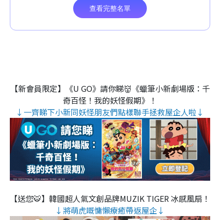
【新會員限定】《U GO》請你睇👹《蠟筆小新劇場版：千
奇百怪！我的妖怪假期》！
↓一齊睇下小新同妖怪朋友們點樣聯手拯救屋企人啦↓
【送您🐯】韓國超人氣文創品牌MUZIK TIGER 冰感風扇！
↓將萌虎嘅慵懶療癒帶返屋企↓