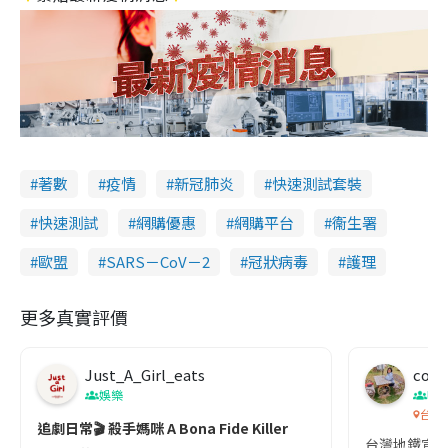
著數
疫情
新冠肺炎
快速測試套裝
快速測試
網購優惠
網購平台
衞生署
歐盟
SARS－CoV－2
冠狀病毒
護理
更多真實評價
Just_A_Girl_eats
co c
娛樂
吹
台灣
追劇日常🎬 殺手媽咪 A Bona Fide Killer
台灣地鐵宣