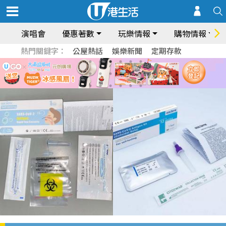
演唱會
優惠著數
玩樂情報
購物情報
熱門關鍵字：
公屋熱話
娛樂新聞
定期存款