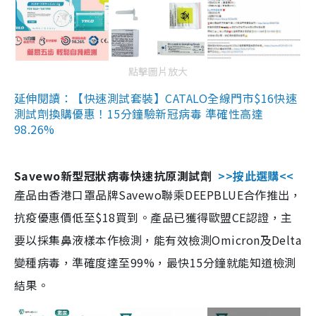
點擊圖片放大
延伸閱讀：【快速測試套裝】CATALO全線門市$16快速
測試劑換購優惠！15分鐘驗新冠病毒 準確性高達
98.26%
Savewo新型冠狀病毒快速抗原測試劑
>>按此選購<<
產品由香港口罩品牌Savewo聯乘DEEPBLUE合作推出，
抗疫優惠價低至$18買到。產品已獲得歐盟CE認證，主
要以採集鼻液樣本作檢測，能有效檢測Omicron及Delta
變種病毒，準確度達至99%，最快15分鐘就能知道檢測
結果。