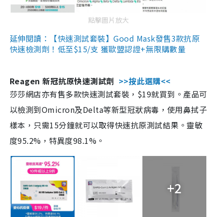
點擊圖片放大
延伸閱讀：【快速測試套裝】Good Mask發售3款抗原
快速檢測劑！低至$15/支 獲歐盟認證+無限購數量
Reagen 新冠抗原快速測試劑
>>按此選購<<
莎莎網店亦有售多款快速測試套裝，$19就買到。產品可
以檢測到Omicron及Delta等新型冠狀病毒，使用鼻拭子
樣本，只需15分鐘就可以取得快速抗原測試結果。靈敏
度95.2%，特異度98.1%。
+2