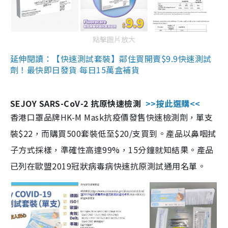
點擊圖片放大
延伸閱讀：【快速測試套裝】鄰住買開賣$9.9快速測試
劑！最快即日發貨 每日15萬盒補貨
SEJOY SARS-CoV-2 抗原快速檢測
>>按此選購<<
香港口罩品牌HK-M Mask抗疫價發售快速檢測劑，單支
裝$22，而購買500套裝低至$20/支買到。產品以鼻咽拭
子方式採樣，準確性高達99%，15分鐘就知結果。產品
已列在歐盟2019冠狀病毒病快速抗原測試通用名單。