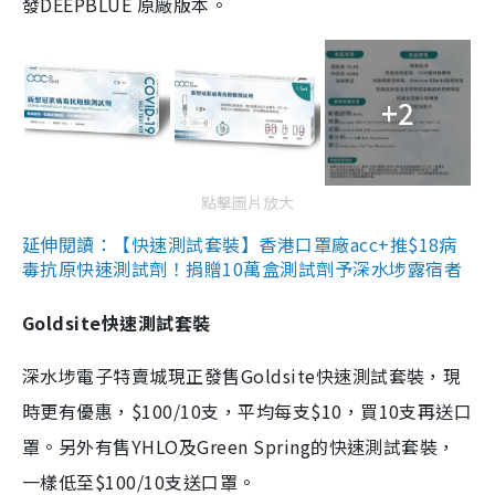
發DEEPBLUE 原廠版本。
+2
點擊圖片放大
延伸閱讀：【快速測試套裝】香港口罩廠acc+推$18病
毒抗原快速測試劑！捐贈10萬盒測試劑予深水埗露宿者
Goldsite快速測試套裝
深水埗電子特賣城現正發售Goldsite快速測試套裝，現
時更有優惠，$100/10支，平均每支$10，買10支再送口
罩。另外有售YHLO及Green Spring的快速測試套裝，
一樣低至$100/10支送口罩。