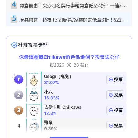
4
開倉優惠｜尖沙咀名牌行李箱開倉低至4折！一連5日 American Tourister/ace./Hallmark $200起！
5
廚具開倉｜特福Tefal廚具/家電開倉低至3折！$220起買平底鍋/炒鑊/湯煲！電飯煲/吸塵機/燙斗$418起