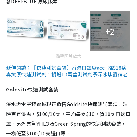
發DEEPBLUE 原廠版本。
+2
點擊圖片放大
延伸閱讀：【快速測試套裝】香港口罩廠acc+推$18病
毒抗原快速測試劑！捐贈10萬盒測試劑予深水埗露宿者
Goldsite快速測試套裝
深水埗電子特賣城現正發售Goldsite快速測試套裝，現
時更有優惠，$100/10支，平均每支$10，買10支再送口
罩。另外有售YHLO及Green Spring的快速測試套裝，
一樣低至$100/10支送口罩。