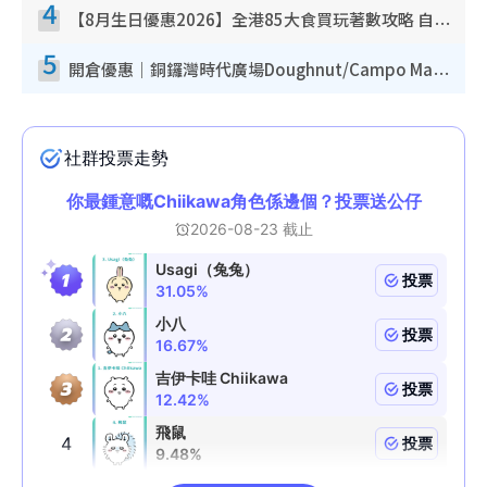
4
【8月生日優惠2026】全港85大食買玩著數攻略 自助餐/火鍋放題同行免費＋誠品/DONKI送現金券
5
開倉優惠｜銅鑼灣時代廣場Doughnut/Campo Marzio開倉低至1折！背囊、書包、手袋劈價$200起