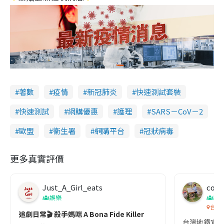
著數
疫情
新冠肺炎
快速測試套裝
快速測試
網購優惠
護理
SARS－CoV－2
歐盟
衞生署
網購平台
冠狀病毒
更多真實評價
Just_A_Girl_eats
co c
娛樂
吹
台灣
追劇日常🎬 殺手媽咪 A Bona Fide Killer
台灣地鐵宣