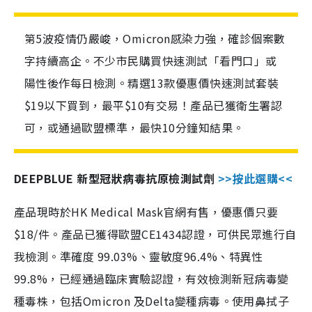
第5波疫情仍嚴峻，Omicron感染力強，確診個案數
字持續高企。不少市民購買快速測試「看門口」或
陽性後作每日檢測。精選13款優惠價快速測試套裝
$19以下買到，最平$10有交易！產品已獲衛生署認
可，或通過歐盟標準，最快10分鐘知結果。
DEEPBLUE 新型冠狀病毒抗原檢測試劑
>>按此選購<<
產品現時於HK Medical Mask官網有售，優惠價只要
$18/件。產品已獲得歐盟CE1434認證，可供民眾進行自
我檢測。準確度 99.03%、靈敏度96.4%、特異性
99.8%，已經通過臨床實驗認證，有效檢測新冠病毒變
種毒株，包括Omicron 及Delta變種病毒。使用鼻拭子