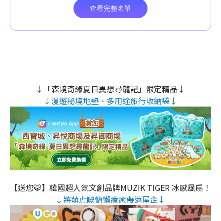
↓「森境奇緣夏日異想尋龍記」限定精品↓
↓漫遊秘境地墊、多用途旅行收納袋↓
【送您🐯】韓國超人氣文創品牌MUZIK TIGER 冰感風扇！
↓將萌虎嘅慵懶療癒帶返屋企↓