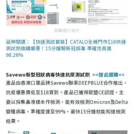
點擊圖片放大
延伸閱讀：【快速測試套裝】CATALO全線門市$16快速
測試劑換購優惠！15分鐘驗新冠病毒 準確性高達
98.26%
Savewo新型冠狀病毒快速抗原測試劑
>>按此選購<<
產品由香港口罩品牌Savewo聯乘DEEPBLUE合作推出，
抗疫優惠價低至$18買到。產品已獲得歐盟CE認證，主
要以採集鼻液樣本作檢測，能有效檢測Omicron及Delta
變種病毒，準確度達至99%，最快15分鐘就能知道檢測
結果。