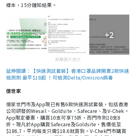
樣本，15分鐘知結果。
+2
點擊圖片放大
延伸閱讀：【快速測試套裝】香港口罩品牌開賣2款快速
檢測劑 最平$18起 ！可檢測Delta/Omicron病毒
億世家
億家世門市及App現已有售6款快速測試套裝，包括香港
公司研發的Wesail、Goldsite、Safecare、及V-Chek。
App限定優惠，購買10支可享75折，而門市則10支8
折。現凡於App購買Safecare及Goldsite，售價低至
$186.7，平均每支只需$18.6就買到。V-Chek門市購買