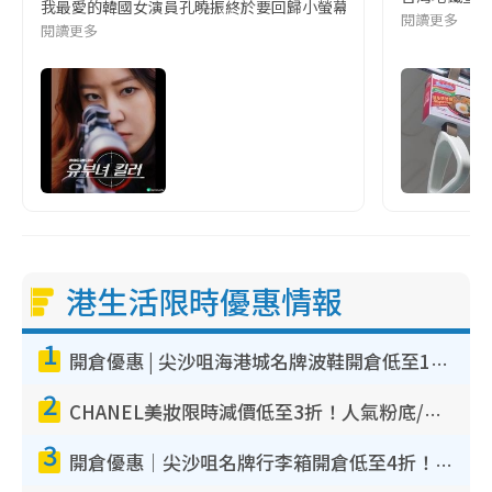
我最愛的韓國女演員孔曉振終於要回歸小螢幕啦!這次的劇本改編自同名
閱讀更多
閱讀更多
港生活限時優惠情報
1
開倉優惠 | 尖沙咀海港城名牌波鞋開倉低至1折！On鞋$899起／Joy&Peace鞋履$98起
2
CHANEL美妝限時減價低至3折！人氣粉底/唇膏/精華液低至$275！COCO香水都有平
3
開倉優惠｜尖沙咀名牌行李箱開倉低至4折！一連5日 American Tourister/ace./Hallmark $200起！