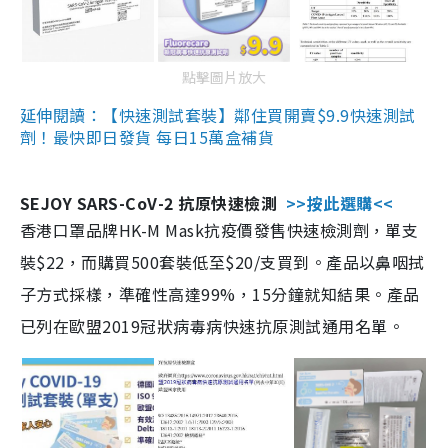
點擊圖片放大
延伸閱讀：【快速測試套裝】鄰住買開賣$9.9快速測試
劑！最快即日發貨 每日15萬盒補貨
SEJOY SARS-CoV-2 抗原快速檢測
>>按此選購<<
香港口罩品牌HK-M Mask抗疫價發售快速檢測劑，單支
裝$22，而購買500套裝低至$20/支買到。產品以鼻咽拭
子方式採樣，準確性高達99%，15分鐘就知結果。產品
已列在歐盟2019冠狀病毒病快速抗原測試通用名單。