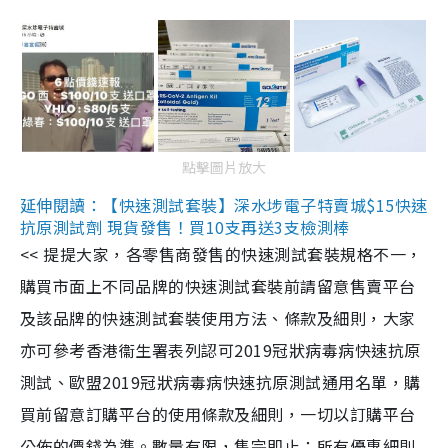
點擊圖片放大
延伸閱讀：【快速測試套裝】深水埗電子特賣城$15快速
抗原測試劑 現貨發售！買10支再送3支檢測棒
<< 提提大家，各零售商發售的快速測試套裝規格不一，
購買市面上不同品牌的快速測試套裝前請留意售賣平台
及該品牌的快速測試套裝使用方法、條款及細則，大家
亦可參考香港衞生署表列認可2019冠狀病毒病快速抗原
測試、歐盟2019冠狀病毒病快速抗原測試通用名單，購
買前留意訂購平台的使用條款及細則，一切以訂購平台
公佈的價錢為準。數量有限，售完即止；所有優惠細則