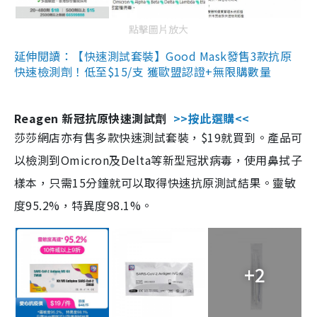
點擊圖片放大
延伸閱讀：【快速測試套裝】Good Mask發售3款抗原
快速檢測劑！低至$15/支 獲歐盟認證+無限購數量
Reagen 新冠抗原快速測試劑
>>按此選購<<
莎莎網店亦有售多款快速測試套裝，$19就買到。產品可
以檢測到Omicron及Delta等新型冠狀病毒，使用鼻拭子
樣本，只需15分鐘就可以取得快速抗原測試結果。靈敏
度95.2%，特異度98.1%。
+2