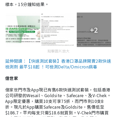
樣本，15分鐘知結果。
+2
點擊圖片放大
延伸閱讀：【快速測試套裝】香港口罩品牌開賣2款快速
檢測劑 最平$18起 ！可檢測Delta/Omicron病毒
億世家
億家世門市及App現已有售6款快速測試套裝，包括香港
公司研發的Wesail、Goldsite、Safecare、及V-Chek。
App限定優惠，購買10支可享75折，而門市則10支8
折。現凡於App購買Safecare及Goldsite，售價低至
$186.7，平均每支只需$18.6就買到。V-Chek門市購買