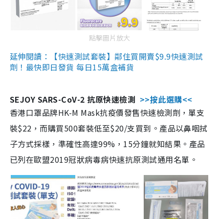
點擊圖片放大
延伸閱讀：【快速測試套裝】鄰住買開賣$9.9快速測試
劑！最快即日發貨 每日15萬盒補貨
SEJOY SARS-CoV-2 抗原快速檢測
>>按此選購<<
香港口罩品牌HK-M Mask抗疫價發售快速檢測劑，單支
裝$22，而購買500套裝低至$20/支買到。產品以鼻咽拭
子方式採樣，準確性高達99%，15分鐘就知結果。產品
已列在歐盟2019冠狀病毒病快速抗原測試通用名單。