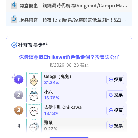
4
開倉優惠｜銅鑼灣時代廣場Doughnut/Campo Marzio開倉低至1折！背囊、書包、手袋劈價$200起
5
廚具開倉｜特福Tefal廚具/家電開倉低至3折！$220起買平底鍋/炒鑊/湯煲！電飯煲/吸塵機/燙斗$418起