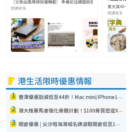
（文章由風傳媒授權轉載） 準備前往韓國旅遊的民眾，近期要特別留
夏天其中一種時
閱讀更多
閱讀更多
港生活限時優惠情報
1
豐澤優惠勁減低至44折！Mac mini/iPhone17Pro大減價！廚房家電$220起
2
港大推賽馬會強化骨骼計劃！$100骨質密度X光檢查 完成免費運動訓練送超市禮券！附參加資格
3
開倉優惠 | 尖沙咀海港城名牌波鞋開倉低至1折！On鞋$899起／Joy&Peace鞋履$98起