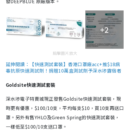
發DEEPBLUE 原廠版本。
+2
點擊圖片放大
延伸閱讀：【快速測試套裝】香港口罩廠acc+推$18病
毒抗原快速測試劑！捐贈10萬盒測試劑予深水埗露宿者
Goldsite快速測試套裝
深水埗電子特賣城現正發售Goldsite快速測試套裝，現
時更有優惠，$100/10支，平均每支$10，買10支再送口
罩。另外有售YHLO及Green Spring的快速測試套裝，
一樣低至$100/10支送口罩。