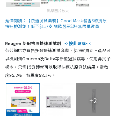
點擊圖片放大
延伸閱讀：【快速測試套裝】Good Mask發售3款抗原
快速檢測劑！低至$15/支 獲歐盟認證+無限購數量
Reagen 新冠抗原快速測試劑
>>按此選購<<
莎莎網店亦有售多款快速測試套裝，$19就買到。產品可
以檢測到Omicron及Delta等新型冠狀病毒，使用鼻拭子
樣本，只需15分鐘就可以取得快速抗原測試結果。靈敏
度95.2%，特異度98.1%。
+2