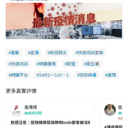
著數
疫情
新冠肺炎
快速測試套裝
快速測試
網購優惠
歐盟
衞生署
網購平台
SARS－CoV－2
冠狀病毒
護理
更多真實評價
風傳媒
營養教
旅遊攻略
生
香港
旅遊注意｜搭飛機帶尿袋標明mAh都會被沒收😱出發前切記檢查「1
#連皮帶籽都