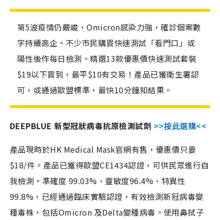
第5波疫情仍嚴峻，Omicron感染力強，確診個案數
字持續高企。不少市民購買快速測試「看門口」或
陽性後作每日檢測。精選13款優惠價快速測試套裝
$19以下買到，最平$10有交易！產品已獲衛生署認
可，或通過歐盟標準，最快10分鐘知結果。
DEEPBLUE 新型冠狀病毒抗原檢測試劑
>>按此選購<<
產品現時於HK Medical Mask官網有售，優惠價只要
$18/件。產品已獲得歐盟CE1434認證，可供民眾進行自
我檢測。準確度 99.03%、靈敏度96.4%、特異性
99.8%，已經通過臨床實驗認證，有效檢測新冠病毒變
種毒株，包括Omicron 及Delta變種病毒。使用鼻拭子