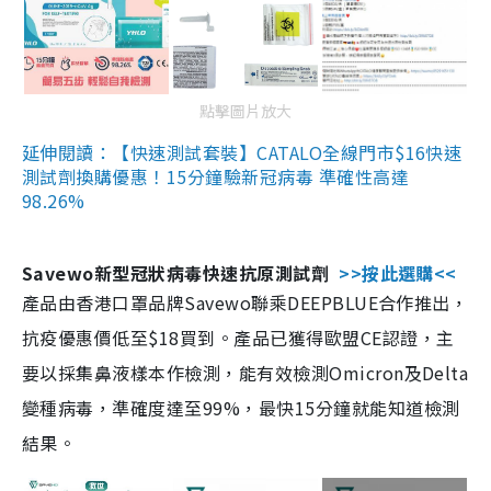
點擊圖片放大
延伸閱讀：【快速測試套裝】CATALO全線門市$16快速
測試劑換購優惠！15分鐘驗新冠病毒 準確性高達
98.26%
Savewo新型冠狀病毒快速抗原測試劑
>>按此選購<<
產品由香港口罩品牌Savewo聯乘DEEPBLUE合作推出，
抗疫優惠價低至$18買到。產品已獲得歐盟CE認證，主
要以採集鼻液樣本作檢測，能有效檢測Omicron及Delta
變種病毒，準確度達至99%，最快15分鐘就能知道檢測
結果。