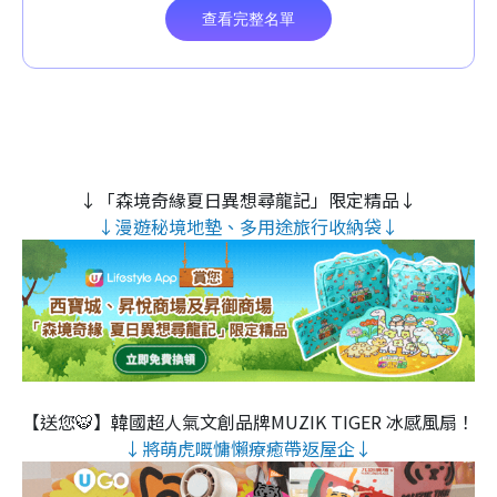
↓「森境奇緣夏日異想尋龍記」限定精品↓
↓漫遊秘境地墊、多用途旅行收納袋↓
【送您🐯】韓國超人氣文創品牌MUZIK TIGER 冰感風扇！
↓將萌虎嘅慵懶療癒帶返屋企↓