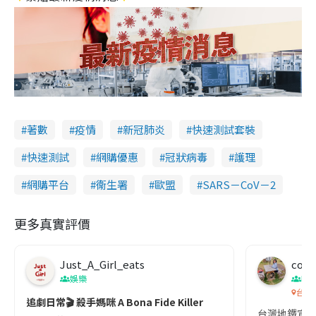
著數
疫情
新冠肺炎
快速測試套裝
快速測試
網購優惠
冠狀病毒
護理
網購平台
衞生署
歐盟
SARS－CoV－2
更多真實評價
Just_A_Girl_eats
co c
娛樂
吹
台灣
追劇日常🎬 殺手媽咪 A Bona Fide Killer
台灣地鐵宣