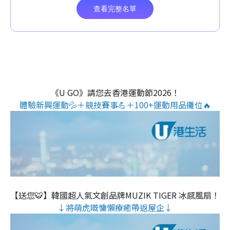
《U GO》請您去香港運動節2026！
體驗新興運動💦＋競技賽事💪＋100+運動用品攤位🔥
【送您🐯】韓國超人氣文創品牌MUZIK TIGER 冰感風扇！
↓將萌虎嘅慵懶療癒帶返屋企↓