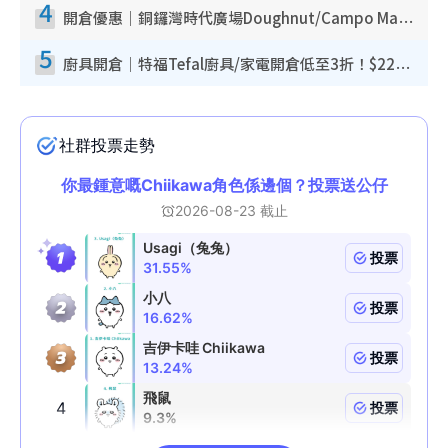
4
開倉優惠｜銅鑼灣時代廣場Doughnut/Campo Marzio開倉低至1折！背囊、書包、手袋劈價$200起
5
廚具開倉｜特福Tefal廚具/家電開倉低至3折！$220起買平底鍋/炒鑊/湯煲！電飯煲/吸塵機/燙斗$418起