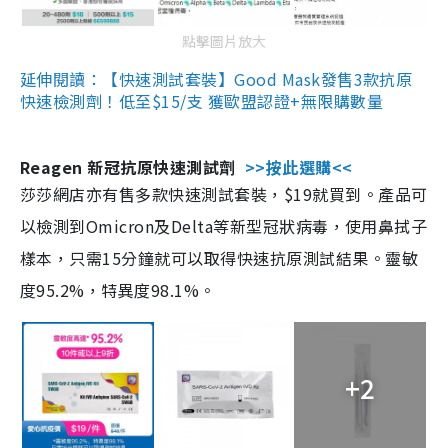
點擊圖片放大
延伸閱讀：【快速測試套裝】Good Mask發售3款抗原
快速檢測劑！低至$15/支 獲歐盟認證+無限購數量
Reagen 新冠抗原快速測試劑
>>按此選購<<
莎莎網店亦有售多款快速測試套裝，$19就買到。產品可
以檢測到Omicron及Delta等新型冠狀病毒，使用鼻拭子
樣本，只需15分鐘就可以取得快速抗原測試結果。靈敏
度95.2%，特異度98.1%。
+2