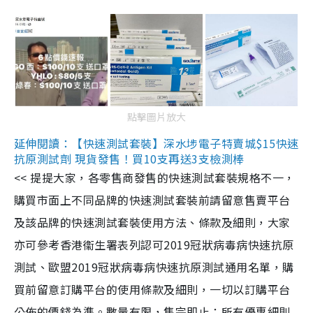
點擊圖片放大
延伸閱讀：【快速測試套裝】深水埗電子特賣城$15快速
抗原測試劑 現貨發售！買10支再送3支檢測棒
<< 提提大家，各零售商發售的快速測試套裝規格不一，
購買市面上不同品牌的快速測試套裝前請留意售賣平台
及該品牌的快速測試套裝使用方法、條款及細則，大家
亦可參考香港衞生署表列認可2019冠狀病毒病快速抗原
測試、歐盟2019冠狀病毒病快速抗原測試通用名單，購
買前留意訂購平台的使用條款及細則，一切以訂購平台
公佈的價錢為準。數量有限，售完即止；所有優惠細則