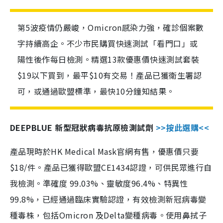
第5波疫情仍嚴峻，Omicron感染力強，確診個案數
字持續高企。不少市民購買快速測試「看門口」或
陽性後作每日檢測。精選13款優惠價快速測試套裝
$19以下買到，最平$10有交易！產品已獲衛生署認
可，或通過歐盟標準，最快10分鐘知結果。
DEEPBLUE 新型冠狀病毒抗原檢測試劑
>>按此選購<<
產品現時於HK Medical Mask官網有售，優惠價只要
$18/件。產品已獲得歐盟CE1434認證，可供民眾進行自
我檢測。準確度 99.03%、靈敏度96.4%、特異性
99.8%，已經通過臨床實驗認證，有效檢測新冠病毒變
種毒株，包括Omicron 及Delta變種病毒。使用鼻拭子