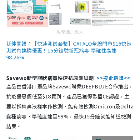
點擊圖片放大
延伸閱讀：【快速測試套裝】CATALO全線門市$16快速
測試劑換購優惠！15分鐘驗新冠病毒 準確性高達
98.26%
Savewo新型冠狀病毒快速抗原測試劑
>>按此選購<<
產品由香港口罩品牌Savewo聯乘DEEPBLUE合作推出，
抗疫優惠價低至$18買到。產品已獲得歐盟CE認證，主
要以採集鼻液樣本作檢測，能有效檢測Omicron及Delta
變種病毒，準確度達至99%，最快15分鐘就能知道檢測
結果。