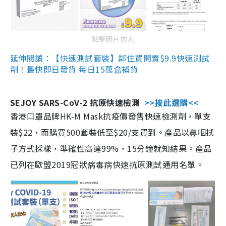
點擊圖片放大
延伸閱讀：【快速測試套裝】鄰住買開賣$9.9快速測試
劑！最快即日發貨 每日15萬盒補貨
SEJOY SARS-CoV-2 抗原快速檢測
>>按此選購<<
香港口罩品牌HK-M Mask抗疫價發售快速檢測劑，單支
裝$22，而購買500套裝低至$20/支買到。產品以鼻咽拭
子方式採樣，準確性高達99%，15分鐘就知結果。產品
已列在歐盟2019冠狀病毒病快速抗原測試通用名單。