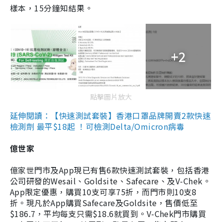
樣本，15分鐘知結果。
+2
點擊圖片放大
延伸閱讀：【快速測試套裝】香港口罩品牌開賣2款快速
檢測劑 最平$18起 ！可檢測Delta/Omicron病毒
億世家
億家世門市及App現已有售6款快速測試套裝，包括香港
公司研發的Wesail、Goldsite、Safecare、及V-Chek。
App限定優惠，購買10支可享75折，而門市則10支8
折。現凡於App購買Safecare及Goldsite，售價低至
$186.7，平均每支只需$18.6就買到。V-Chek門市購買