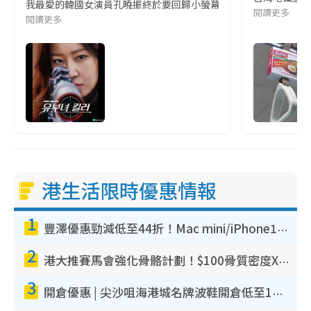
我最愛的韓國女演員孔曉振終於要回歸小螢幕啦!這次的劇本改編自同名
閱讀更多
閱讀更多
港生活限時優惠情報
1
豐澤優惠勁減低至44折！Mac mini/iPhone17Pro大減價！廚房家電$220起
2
港大推賽馬會強化骨骼計劃！$100骨質密度X光檢查 完成免費運動訓練送超市禮券！附參加資格
3
開倉優惠 | 尖沙咀海港城名牌波鞋開倉低至1折！On鞋$899起／Joy&Peace鞋履$98起