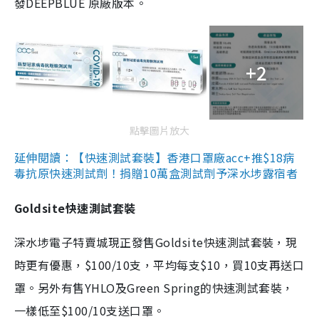
發DEEPBLUE 原廠版本。
+2
點擊圖片放大
延伸閱讀：【快速測試套裝】香港口罩廠acc+推$18病
毒抗原快速測試劑！捐贈10萬盒測試劑予深水埗露宿者
Goldsite快速測試套裝
深水埗電子特賣城現正發售Goldsite快速測試套裝，現
時更有優惠，$100/10支，平均每支$10，買10支再送口
罩。另外有售YHLO及Green Spring的快速測試套裝，
一樣低至$100/10支送口罩。