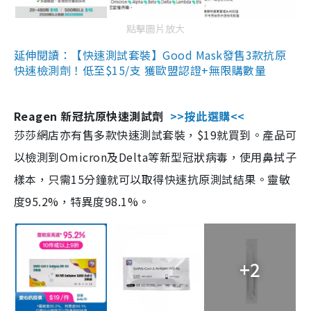
點擊圖片放大
延伸閱讀：【快速測試套裝】Good Mask發售3款抗原
快速檢測劑！低至$15/支 獲歐盟認證+無限購數量
Reagen 新冠抗原快速測試劑
>>按此選購<<
莎莎網店亦有售多款快速測試套裝，$19就買到。產品可
以檢測到Omicron及Delta等新型冠狀病毒，使用鼻拭子
樣本，只需15分鐘就可以取得快速抗原測試結果。靈敏
度95.2%，特異度98.1%。
+2