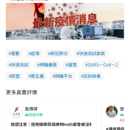
著數
疫情
新冠肺炎
快速測試套裝
快速測試
網購優惠
護理
SARS－CoV－2
歐盟
衞生署
網購平台
冠狀病毒
更多真實評價
風傳媒
營養教
旅遊攻略
生
香港
旅遊注意｜搭飛機帶尿袋標明mAh都會被沒收😱出發前切記檢查「1
#連皮帶籽都