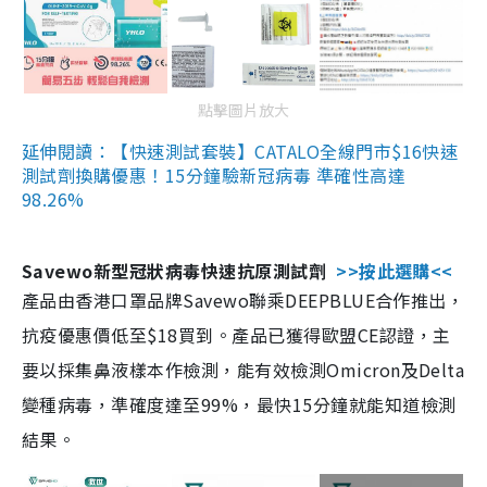
點擊圖片放大
延伸閱讀：【快速測試套裝】CATALO全線門市$16快速
測試劑換購優惠！15分鐘驗新冠病毒 準確性高達
98.26%
Savewo新型冠狀病毒快速抗原測試劑
>>按此選購<<
產品由香港口罩品牌Savewo聯乘DEEPBLUE合作推出，
抗疫優惠價低至$18買到。產品已獲得歐盟CE認證，主
要以採集鼻液樣本作檢測，能有效檢測Omicron及Delta
變種病毒，準確度達至99%，最快15分鐘就能知道檢測
結果。