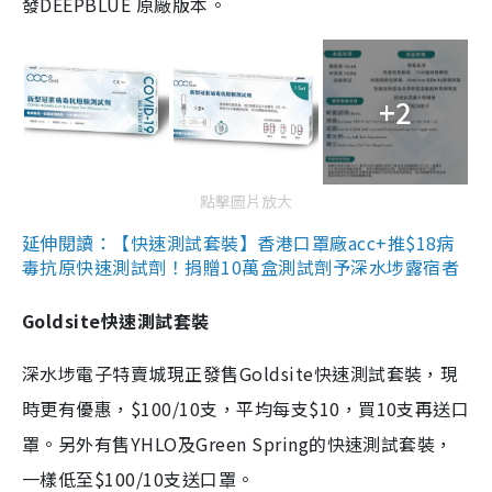
發DEEPBLUE 原廠版本。
+2
點擊圖片放大
延伸閱讀：【快速測試套裝】香港口罩廠acc+推$18病
毒抗原快速測試劑！捐贈10萬盒測試劑予深水埗露宿者
Goldsite快速測試套裝
深水埗電子特賣城現正發售Goldsite快速測試套裝，現
時更有優惠，$100/10支，平均每支$10，買10支再送口
罩。另外有售YHLO及Green Spring的快速測試套裝，
一樣低至$100/10支送口罩。