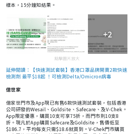
樣本，15分鐘知結果。
+2
點擊圖片放大
延伸閱讀：【快速測試套裝】香港口罩品牌開賣2款快速
檢測劑 最平$18起 ！可檢測Delta/Omicron病毒
億世家
億家世門市及App現已有售6款快速測試套裝，包括香港
公司研發的Wesail、Goldsite、Safecare、及V-Chek。
App限定優惠，購買10支可享75折，而門市則10支8
折。現凡於App購買Safecare及Goldsite，售價低至
$186.7，平均每支只需$18.6就買到。V-Chek門市購買