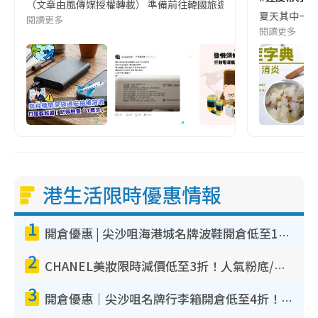
（文章由風傳媒授權轉載） 準備前往韓國旅遊的民眾，近期要特別留
夏天其中一種時
閱讀更多
閱讀更多
港生活限時優惠情報
1
開倉優惠 | 尖沙咀海港城名牌波鞋開倉低至1折！On鞋$899起／Joy&Peace鞋履$98起
2
CHANEL美妝限時減價低至3折！人氣粉底/唇膏/精華液低至$275！COCO香水都有平
3
開倉優惠｜尖沙咀名牌行李箱開倉低至4折！一連5日 American Tourister/ace./Hallmark $200起！