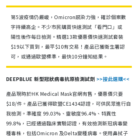
第5波疫情仍嚴峻，Omicron感染力強，確診個案數
字持續高企。不少市民購買快速測試「看門口」或
陽性後作每日檢測。精選13款優惠價快速測試套裝
$19以下買到，最平$10有交易！產品已獲衛生署認
可，或通過歐盟標準，最快10分鐘知結果。
DEEPBLUE 新型冠狀病毒抗原檢測試劑
>>按此選購<<
產品現時於HK Medical Mask官網有售，優惠價只要
$18/件。產品已獲得歐盟CE1434認證，可供民眾進行自
我檢測。準確度 99.03%、靈敏度96.4%、特異性
99.8%，已經通過臨床實驗認證，有效檢測新冠病毒變
種毒株，包括Omicron 及Delta變種病毒。使用鼻拭子