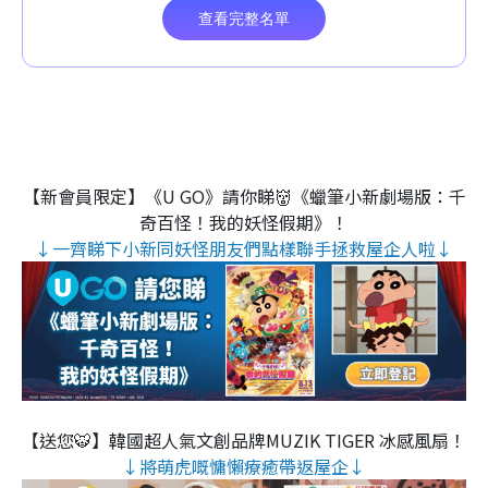
【新會員限定】《U GO》請你睇👹《蠟筆小新劇場版：千
奇百怪！我的妖怪假期》！
↓一齊睇下小新同妖怪朋友們點樣聯手拯救屋企人啦↓
【送您🐯】韓國超人氣文創品牌MUZIK TIGER 冰感風扇！
↓將萌虎嘅慵懶療癒帶返屋企↓