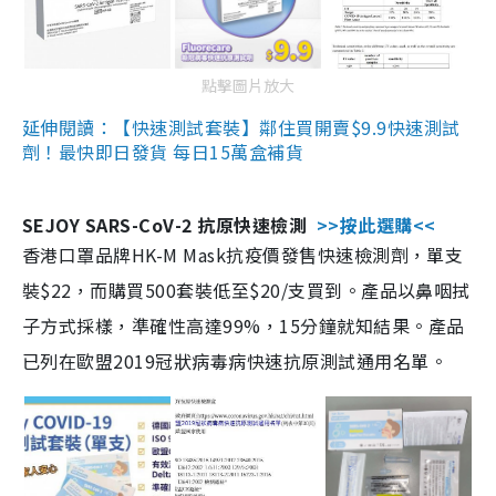
點擊圖片放大
延伸閱讀：【快速測試套裝】鄰住買開賣$9.9快速測試
劑！最快即日發貨 每日15萬盒補貨
SEJOY SARS-CoV-2 抗原快速檢測
>>按此選購<<
香港口罩品牌HK-M Mask抗疫價發售快速檢測劑，單支
裝$22，而購買500套裝低至$20/支買到。產品以鼻咽拭
子方式採樣，準確性高達99%，15分鐘就知結果。產品
已列在歐盟2019冠狀病毒病快速抗原測試通用名單。