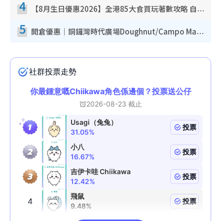
4
【8月生日優惠2026】全港85大食買玩著數攻略 自助餐/火鍋放題同行免費＋誠品/DONKI送現金券
5
開倉優惠｜銅鑼灣時代廣場Doughnut/Campo Marzio開倉低至1折！背囊、書包、手袋劈價$200起