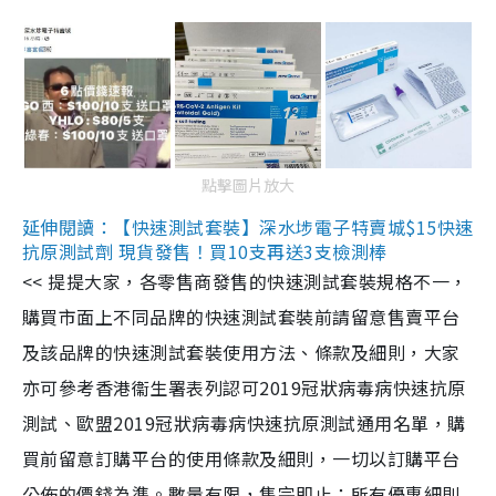
點擊圖片放大
延伸閱讀：【快速測試套裝】深水埗電子特賣城$15快速
抗原測試劑 現貨發售！買10支再送3支檢測棒
<< 提提大家，各零售商發售的快速測試套裝規格不一，
購買市面上不同品牌的快速測試套裝前請留意售賣平台
及該品牌的快速測試套裝使用方法、條款及細則，大家
亦可參考香港衞生署表列認可2019冠狀病毒病快速抗原
測試、歐盟2019冠狀病毒病快速抗原測試通用名單，購
買前留意訂購平台的使用條款及細則，一切以訂購平台
公佈的價錢為準。數量有限，售完即止；所有優惠細則