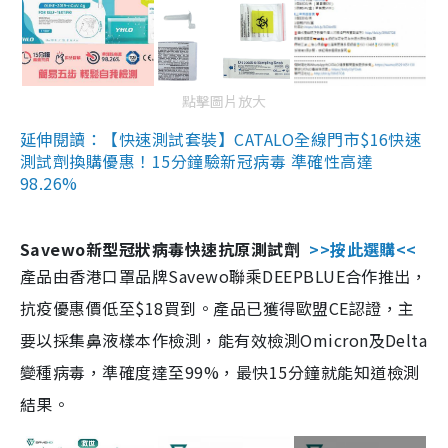
點擊圖片放大
延伸閱讀：【快速測試套裝】CATALO全線門市$16快速
測試劑換購優惠！15分鐘驗新冠病毒 準確性高達
98.26%
Savewo新型冠狀病毒快速抗原測試劑
>>按此選購<<
產品由香港口罩品牌Savewo聯乘DEEPBLUE合作推出，
抗疫優惠價低至$18買到。產品已獲得歐盟CE認證，主
要以採集鼻液樣本作檢測，能有效檢測Omicron及Delta
變種病毒，準確度達至99%，最快15分鐘就能知道檢測
結果。