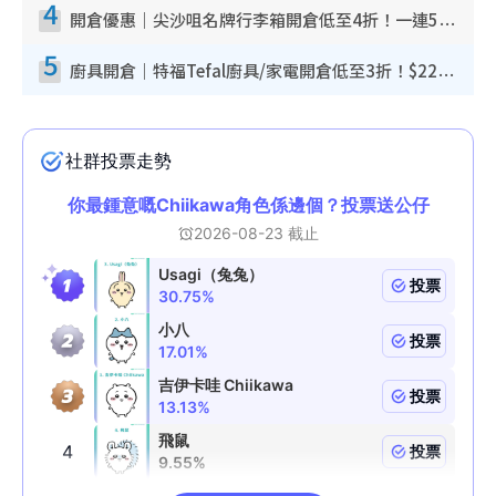
4
開倉優惠｜尖沙咀名牌行李箱開倉低至4折！一連5日 American Tourister/ace./Hallmark $200起！
5
廚具開倉｜特福Tefal廚具/家電開倉低至3折！$220起買平底鍋/炒鑊/湯煲！電飯煲/吸塵機/燙斗$418起