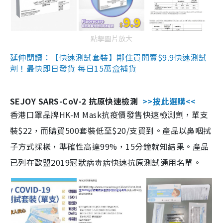
點擊圖片放大
延伸閱讀：【快速測試套裝】鄰住買開賣$9.9快速測試
劑！最快即日發貨 每日15萬盒補貨
SEJOY SARS-CoV-2 抗原快速檢測
>>按此選購<<
香港口罩品牌HK-M Mask抗疫價發售快速檢測劑，單支
裝$22，而購買500套裝低至$20/支買到。產品以鼻咽拭
子方式採樣，準確性高達99%，15分鐘就知結果。產品
已列在歐盟2019冠狀病毒病快速抗原測試通用名單。