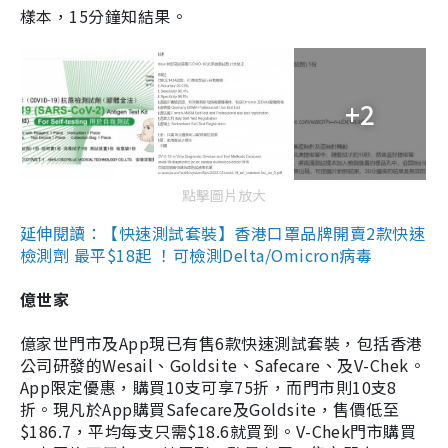
樣本，15分鐘知結果。
+2
點擊圖片放大
延伸閱讀：【快速測試套裝】香港口罩品牌開賣2款快速
檢測劑 最平$18起 ！可檢測Delta/Omicron病毒
億世家
億家世門市及App現已有售6款快速測試套裝，包括香港
公司研發的Wesail、Goldsite、Safecare、及V-Chek。
App限定優惠，購買10支可享75折，而門市則10支8
折。現凡於App購買Safecare及Goldsite，售價低至
$186.7，平均每支只需$18.6就買到。V-Chek門市購買