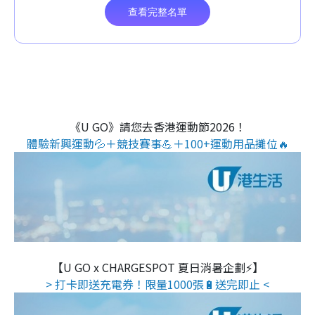
《U GO》請您去香港運動節2026！
體驗新興運動💦＋競技賽事💪＋100+運動用品攤位🔥
【U GO x CHARGESPOT 夏日消暑企劃⚡】
> 打卡即送充電券！限量1000張🔋送完即止 <