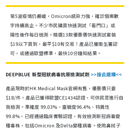
第5波疫情仍嚴峻，Omicron感染力強，確診個案數
字持續高企。不少市民購買快速測試「看門口」或
陽性後作每日檢測。精選13款優惠價快速測試套裝
$19以下買到，最平$10有交易！產品已獲衛生署認
可，或通過歐盟標準，最快10分鐘知結果。
DEEPBLUE 新型冠狀病毒抗原檢測試劑
>>按此選購<<
產品現時於HK Medical Mask官網有售，優惠價只要
$18/件。產品已獲得歐盟CE1434認證，可供民眾進行自
我檢測。準確度 99.03%、靈敏度96.4%、特異性
99.8%，已經通過臨床實驗認證，有效檢測新冠病毒變
種毒株，包括Omicron 及Delta變種病毒。使用鼻拭子