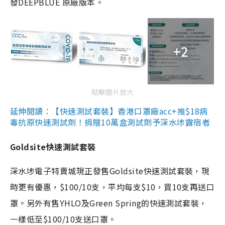
發DEEPBLUE 原廠版本。
+2
點擊圖片放大
延伸閱讀：【快速測試套裝】香港口罩廠acc+推$18病
毒抗原快速測試劑！捐贈10萬盒測試劑予深水埗露宿者
Goldsite快速測試套裝
深水埗電子特賣城現正發售Goldsite快速測試套裝，現
時更有優惠，$100/10支，平均每支$10，買10支再送口
罩。另外有售YHLO及Green Spring的快速測試套裝，
一樣低至$100/10支送口罩。