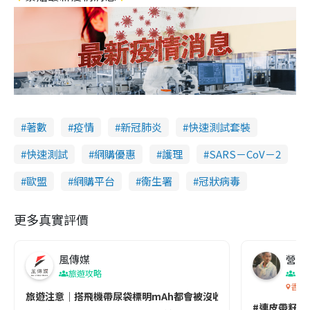
著數
疫情
新冠肺炎
快速測試套裝
快速測試
網購優惠
護理
SARS－CoV－2
歐盟
網購平台
衞生署
冠狀病毒
更多真實評價
風傳媒
營養教
旅遊攻略
生
香港
旅遊注意｜搭飛機帶尿袋標明mAh都會被沒收😱出發前切記檢查「1
#連皮帶籽都