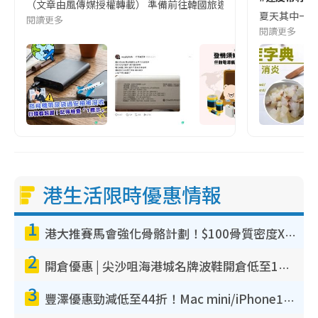
（文章由風傳媒授權轉載） 準備前往韓國旅遊的民眾，近期要特別留
夏天其中一種時
閱讀更多
閱讀更多
港生活限時優惠情報
1
港大推賽馬會強化骨骼計劃！$100骨質密度X光檢查 完成免費運動訓練送超市禮券！附參加資格
2
開倉優惠 | 尖沙咀海港城名牌波鞋開倉低至1折！On鞋$899起／Joy&Peace鞋履$98起
3
豐澤優惠勁減低至44折！Mac mini/iPhone17Pro大減價！廚房家電$220起