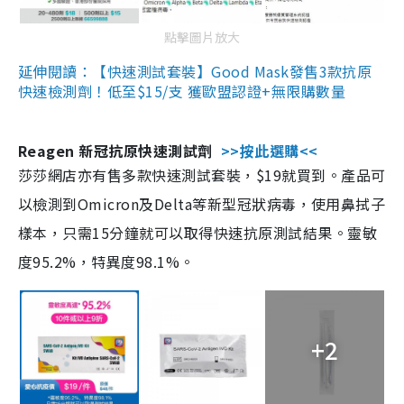
點擊圖片放大
延伸閱讀：【快速測試套裝】Good Mask發售3款抗原
快速檢測劑！低至$15/支 獲歐盟認證+無限購數量
Reagen 新冠抗原快速測試劑
>>按此選購<<
莎莎網店亦有售多款快速測試套裝，$19就買到。產品可
以檢測到Omicron及Delta等新型冠狀病毒，使用鼻拭子
樣本，只需15分鐘就可以取得快速抗原測試結果。靈敏
度95.2%，特異度98.1%。
+2