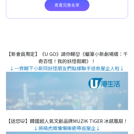
【新會員限定】《U GO》請你睇👹《蠟筆小新劇場版：千
奇百怪！我的妖怪假期》！
↓一齊睇下小新同妖怪朋友們點樣聯手拯救屋企人啦↓
【送您🐯】韓國超人氣文創品牌MUZIK TIGER 冰感風扇！
↓將萌虎嘅慵懶療癒帶返屋企↓