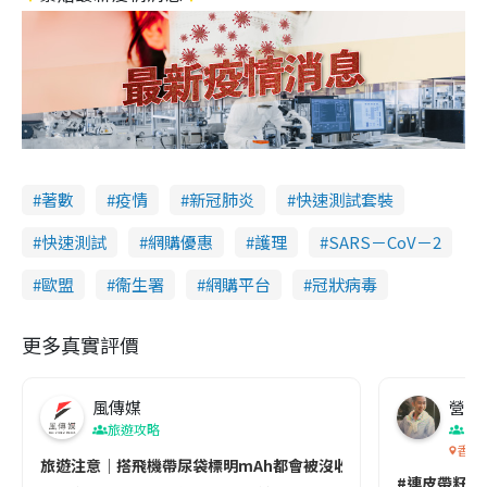
著數
疫情
新冠肺炎
快速測試套裝
快速測試
網購優惠
護理
SARS－CoV－2
歐盟
衞生署
網購平台
冠狀病毒
更多真實評價
風傳媒
營養教
旅遊攻略
生
香港
旅遊注意｜搭飛機帶尿袋標明mAh都會被沒收😱出發前切記檢查「1
#連皮帶籽都