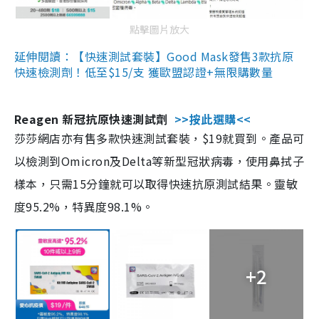
點擊圖片放大
延伸閱讀：【快速測試套裝】Good Mask發售3款抗原
快速檢測劑！低至$15/支 獲歐盟認證+無限購數量
Reagen 新冠抗原快速測試劑
>>按此選購<<
莎莎網店亦有售多款快速測試套裝，$19就買到。產品可
以檢測到Omicron及Delta等新型冠狀病毒，使用鼻拭子
樣本，只需15分鐘就可以取得快速抗原測試結果。靈敏
度95.2%，特異度98.1%。
+2