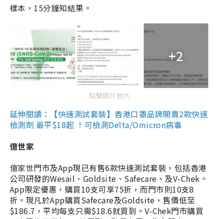
樣本，15分鐘知結果。
+2
點擊圖片放大
延伸閱讀：【快速測試套裝】香港口罩品牌開賣2款快速
檢測劑 最平$18起 ！可檢測Delta/Omicron病毒
億世家
億家世門市及App現已有售6款快速測試套裝，包括香港
公司研發的Wesail、Goldsite、Safecare、及V-Chek。
App限定優惠，購買10支可享75折，而門市則10支8
折。現凡於App購買Safecare及Goldsite，售價低至
$186.7，平均每支只需$18.6就買到。V-Chek門市購買