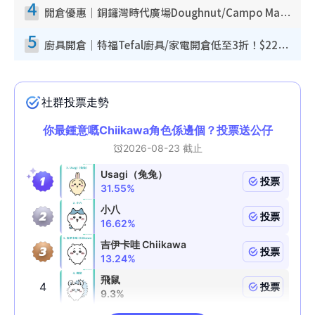
4
開倉優惠｜銅鑼灣時代廣場Doughnut/Campo Marzio開倉低至1折！背囊、書包、手袋劈價$200起
5
廚具開倉｜特福Tefal廚具/家電開倉低至3折！$220起買平底鍋/炒鑊/湯煲！電飯煲/吸塵機/燙斗$418起