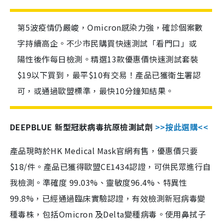
第5波疫情仍嚴峻，Omicron感染力強，確診個案數
字持續高企。不少市民購買快速測試「看門口」或
陽性後作每日檢測。精選13款優惠價快速測試套裝
$19以下買到，最平$10有交易！產品已獲衛生署認
可，或通過歐盟標準，最快10分鐘知結果。
DEEPBLUE 新型冠狀病毒抗原檢測試劑
>>按此選購<<
產品現時於HK Medical Mask官網有售，優惠價只要
$18/件。產品已獲得歐盟CE1434認證，可供民眾進行自
我檢測。準確度 99.03%、靈敏度96.4%、特異性
99.8%，已經通過臨床實驗認證，有效檢測新冠病毒變
種毒株，包括Omicron 及Delta變種病毒。使用鼻拭子