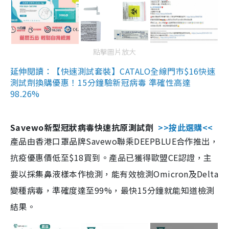
點擊圖片放大
延伸閱讀：【快速測試套裝】CATALO全線門市$16快速
測試劑換購優惠！15分鐘驗新冠病毒 準確性高達
98.26%
Savewo新型冠狀病毒快速抗原測試劑
>>按此選購<<
產品由香港口罩品牌Savewo聯乘DEEPBLUE合作推出，
抗疫優惠價低至$18買到。產品已獲得歐盟CE認證，主
要以採集鼻液樣本作檢測，能有效檢測Omicron及Delta
變種病毒，準確度達至99%，最快15分鐘就能知道檢測
結果。