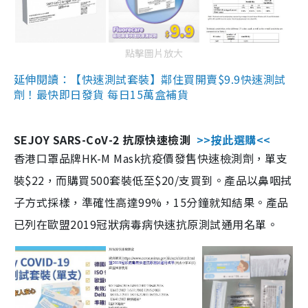
點擊圖片放大
延伸閱讀：【快速測試套裝】鄰住買開賣$9.9快速測試
劑！最快即日發貨 每日15萬盒補貨
SEJOY SARS-CoV-2 抗原快速檢測
>>按此選購<<
香港口罩品牌HK-M Mask抗疫價發售快速檢測劑，單支
裝$22，而購買500套裝低至$20/支買到。產品以鼻咽拭
子方式採樣，準確性高達99%，15分鐘就知結果。產品
已列在歐盟2019冠狀病毒病快速抗原測試通用名單。