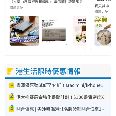
（文章由風傳媒授權轉載） 準備前往韓國旅遊的民眾，近期要特別留
夏天其中一種時
閱讀更多
閱讀更多
港生活限時優惠情報
1
豐澤優惠勁減低至44折！Mac mini/iPhone17Pro大減價！廚房家電$220起
2
港大推賽馬會強化骨骼計劃！$100骨質密度X光檢查 完成免費運動訓練送超市禮券！附參加資格
3
開倉優惠 | 尖沙咀海港城名牌波鞋開倉低至1折！On鞋$899起／Joy&Peace鞋履$98起