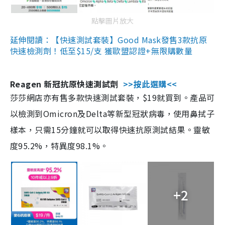
點擊圖片放大
延伸閱讀：【快速測試套裝】Good Mask發售3款抗原
快速檢測劑！低至$15/支 獲歐盟認證+無限購數量
Reagen 新冠抗原快速測試劑
>>按此選購<<
莎莎網店亦有售多款快速測試套裝，$19就買到。產品可
以檢測到Omicron及Delta等新型冠狀病毒，使用鼻拭子
樣本，只需15分鐘就可以取得快速抗原測試結果。靈敏
度95.2%，特異度98.1%。
+2