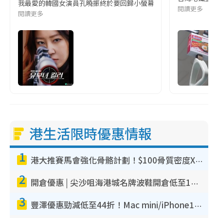
我最愛的韓國女演員孔曉振終於要回歸小螢幕啦!這次的劇本改編自同名
閱讀更多
閱讀更多
港生活限時優惠情報
1
港大推賽馬會強化骨骼計劃！$100骨質密度X光檢查 完成免費運動訓練送超市禮券！附參加資格
2
開倉優惠 | 尖沙咀海港城名牌波鞋開倉低至1折！On鞋$899起／Joy&Peace鞋履$98起
3
豐澤優惠勁減低至44折！Mac mini/iPhone17Pro大減價！廚房家電$220起