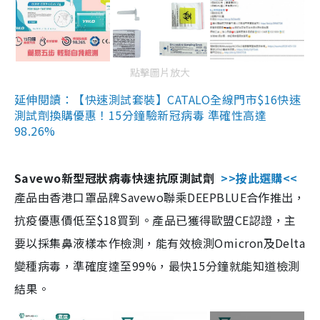
點擊圖片放大
延伸閱讀：【快速測試套裝】CATALO全線門市$16快速
測試劑換購優惠！15分鐘驗新冠病毒 準確性高達
98.26%
Savewo新型冠狀病毒快速抗原測試劑
>>按此選購<<
產品由香港口罩品牌Savewo聯乘DEEPBLUE合作推出，
抗疫優惠價低至$18買到。產品已獲得歐盟CE認證，主
要以採集鼻液樣本作檢測，能有效檢測Omicron及Delta
變種病毒，準確度達至99%，最快15分鐘就能知道檢測
結果。