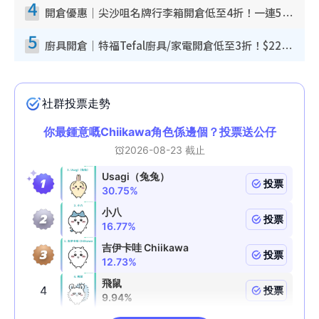
4
開倉優惠｜尖沙咀名牌行李箱開倉低至4折！一連5日 American Tourister/ace./Hallmark $200起！
5
廚具開倉｜特福Tefal廚具/家電開倉低至3折！$220起買平底鍋/炒鑊/湯煲！電飯煲/吸塵機/燙斗$418起