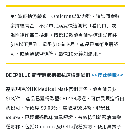
第5波疫情仍嚴峻，Omicron感染力強，確診個案數
字持續高企。不少市民購買快速測試「看門口」或
陽性後作每日檢測。精選13款優惠價快速測試套裝
$19以下買到，最平$10有交易！產品已獲衛生署認
可，或通過歐盟標準，最快10分鐘知結果。
DEEPBLUE 新型冠狀病毒抗原檢測試劑
>>按此選購<<
產品現時於HK Medical Mask官網有售，優惠價只要
$18/件。產品已獲得歐盟CE1434認證，可供民眾進行自
我檢測。準確度 99.03%、靈敏度96.4%、特異性
99.8%，已經通過臨床實驗認證，有效檢測新冠病毒變
種毒株，包括Omicron 及Delta變種病毒。使用鼻拭子