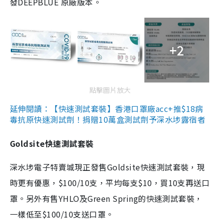
發DEEPBLUE 原廠版本。
+2
點擊圖片放大
延伸閱讀：【快速測試套裝】香港口罩廠acc+推$18病
毒抗原快速測試劑！捐贈10萬盒測試劑予深水埗露宿者
Goldsite快速測試套裝
深水埗電子特賣城現正發售Goldsite快速測試套裝，現
時更有優惠，$100/10支，平均每支$10，買10支再送口
罩。另外有售YHLO及Green Spring的快速測試套裝，
一樣低至$100/10支送口罩。