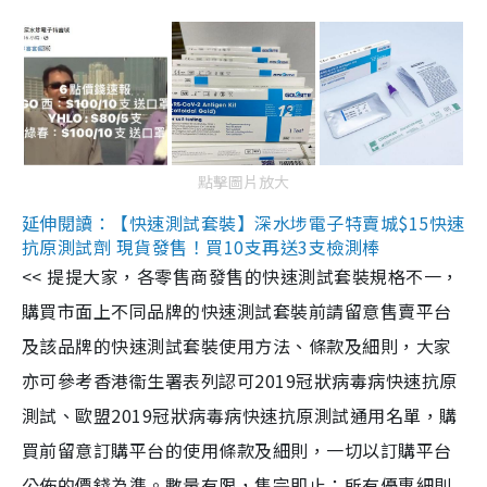
點擊圖片放大
延伸閱讀：【快速測試套裝】深水埗電子特賣城$15快速
抗原測試劑 現貨發售！買10支再送3支檢測棒
<< 提提大家，各零售商發售的快速測試套裝規格不一，
購買市面上不同品牌的快速測試套裝前請留意售賣平台
及該品牌的快速測試套裝使用方法、條款及細則，大家
亦可參考香港衞生署表列認可2019冠狀病毒病快速抗原
測試、歐盟2019冠狀病毒病快速抗原測試通用名單，購
買前留意訂購平台的使用條款及細則，一切以訂購平台
公佈的價錢為準。數量有限，售完即止；所有優惠細則