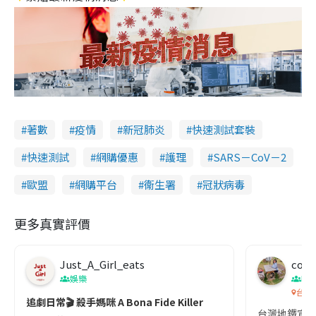
著數
疫情
新冠肺炎
快速測試套裝
快速測試
網購優惠
護理
SARS－CoV－2
歐盟
網購平台
衞生署
冠狀病毒
更多真實評價
Just_A_Girl_eats
co c
娛樂
吹
台灣
追劇日常🎬 殺手媽咪 A Bona Fide Killer
台灣地鐵宣