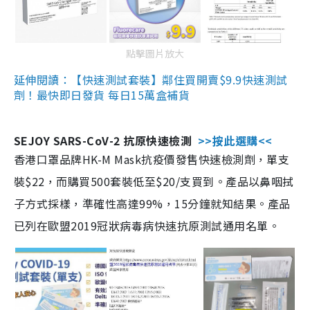
點擊圖片放大
延伸閱讀：【快速測試套裝】鄰住買開賣$9.9快速測試
劑！最快即日發貨 每日15萬盒補貨
SEJOY SARS-CoV-2 抗原快速檢測
>>按此選購<<
香港口罩品牌HK-M Mask抗疫價發售快速檢測劑，單支
裝$22，而購買500套裝低至$20/支買到。產品以鼻咽拭
子方式採樣，準確性高達99%，15分鐘就知結果。產品
已列在歐盟2019冠狀病毒病快速抗原測試通用名單。