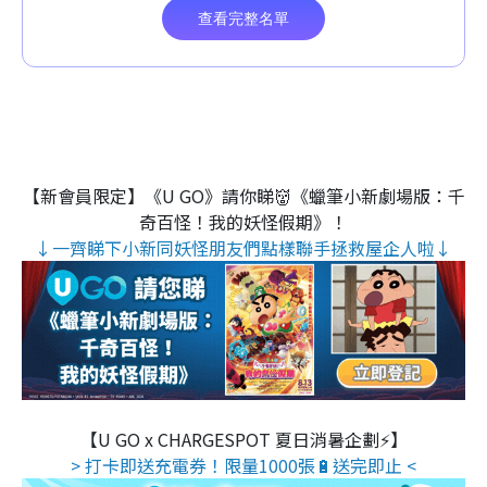
【新會員限定】《U GO》請你睇👹《蠟筆小新劇場版：千
奇百怪！我的妖怪假期》！
↓一齊睇下小新同妖怪朋友們點樣聯手拯救屋企人啦↓
【U GO x CHARGESPOT 夏日消暑企劃⚡】
> 打卡即送充電券！限量1000張🔋送完即止 <