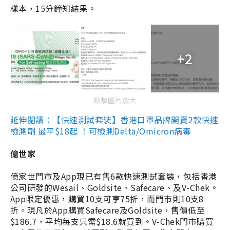
樣本，15分鐘知結果。
+2
點擊圖片放大
延伸閱讀：【快速測試套裝】香港口罩品牌開賣2款快速
檢測劑 最平$18起 ！可檢測Delta/Omicron病毒
億世家
億家世門市及App現已有售6款快速測試套裝，包括香港
公司研發的Wesail、Goldsite、Safecare、及V-Chek。
App限定優惠，購買10支可享75折，而門市則10支8
折。現凡於App購買Safecare及Goldsite，售價低至
$186.7，平均每支只需$18.6就買到。V-Chek門市購買