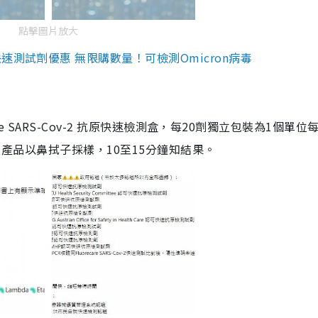
點擊圖片放大
測試劑優惠 無限購數量！可檢測Omicron病毒
are SARS-Cov-2 抗原快速檢測盒，每20劑獨立包裝為1個單位
5。產品以鼻拭子採樣，10至15分鐘知結果。