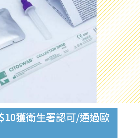
$10獲衛生署認可/通過歐