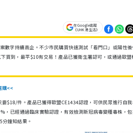
在Google追蹤
《UHK 港生活》
診個案數字持續高企。不少市民購買快速測試「看門口」或陽性後
以下買到，最平$10有交易！產品已獲衛生署認可，或通過歐盟
選購<<
惠價只要$18/件。產品已獲得歐盟CE1434認證，可供民眾進行自
性99.8%，已經通過臨床實驗認證，有效檢測新冠病毒變種毒株，
，15分鐘知結果。