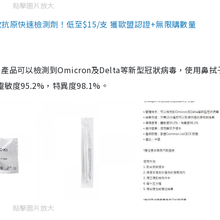
點擊圖片放大
3款抗原快速檢測劑！低至$15/支 獲歐盟認證+無限購數量
品可以檢測到Omicron及Delta等新型冠狀病毒，使用鼻拭
度95.2%，特異度98.1%。
點擊圖片放大