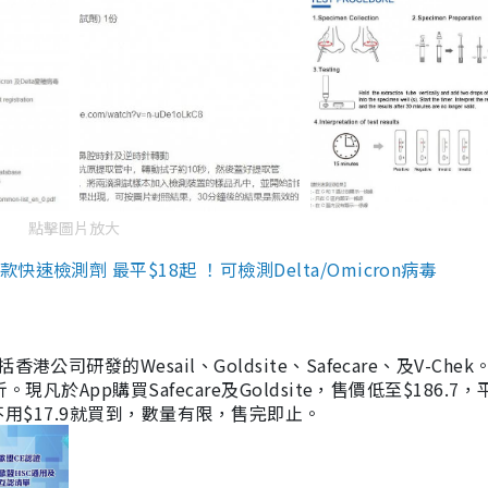
點擊圖片放大
檢測劑 最平$18起 ！可檢測Delta/Omicron病毒
研發的Wesail、Goldsite、Safecare、及V-Chek。
凡於App購買Safecare及Goldsite，售價低至$186.7
均不用$17.9就買到，數量有限，售完即止。