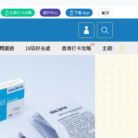
社群打卡攻略
商戶中心
下載 App
繁
简
周圍遊
18區好去處
香港打卡攻略
主題特集