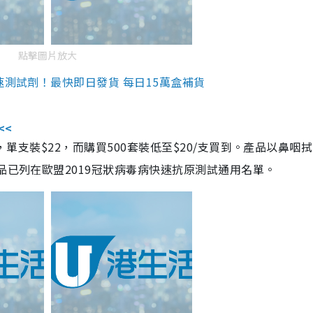
點擊圖片放大
速測試劑！最快即日發貨 每日15萬盒補貨
<<
，單支裝$22，而購買500套裝低至$20/支買到。產品以鼻咽
品已列在歐盟2019冠狀病毒病快速抗原測試通用名單。