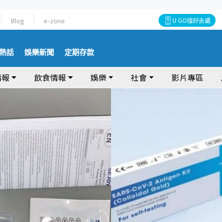
Blog
e-zone
U GO搵好去處
熱話
娛樂新聞
定期存款
情報
飲食情報
娛樂
社會
影片專區