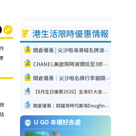
港生活限時優惠情報
1
作
開倉優惠 | 尖沙咀海港城名牌波鞋開倉低至1折！On鞋$899起／Joy&Peace鞋履$98起
標
2
CHANEL美妝限時減價低至3折！人氣粉底/唇膏/精華液低至$275！COCO香水都有平
3
開倉優惠｜尖沙咀名牌行李箱開倉低至4折！一連5日 American Tourister/ace./Hallmark $200起！
4
【8月生日優惠2026】全港85大食買玩著數攻略 自助餐/火鍋放題同行免費＋誠品/DONKI送現金券
5
我檢
開倉優惠｜銅鑼灣時代廣場Doughnut/Campo Marzio開倉低至1折！背囊、書包、手袋劈價$200起
包括
U GO 本週好去處