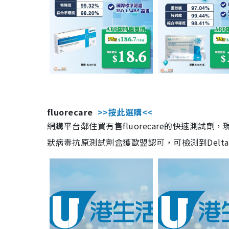
fluorecare
>>按此選購<<
網購平台鄰住買有售fluorecare的快速測試
狀病毒抗原測試劑盒獲歐盟認可，可檢測到Delta及