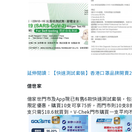
延伸閱讀：【快速測試套裝】香港口罩品牌開賣2款快速
億世家
億家世門市及App現已有售6款快速測試套裝，包括香港公司
限定優惠，購買10支可享75折，而門市則10支8折。現
支只需$18.6就買到。V-Chek門市購買一支平