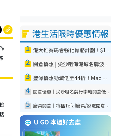
港生活限時優惠情報
1
作
港大推賽馬會強化骨骼計劃！$100骨質密度X光檢查 完成免費運動訓練送超市禮券！附參加資格
標
2
開倉優惠 | 尖沙咀海港城名牌波鞋開倉低至1折！On鞋$899起／Joy&Peace鞋履$98起
3
豐澤優惠勁減低至44折！Mac mini/iPhone17Pro大減價！廚房家電$220起
4
開倉優惠｜尖沙咀名牌行李箱開倉低至4折！一連5日 American Tourister/ace./Hallmark $200起！
5
我檢
廚具開倉｜特福Tefal廚具/家電開倉低至3折！$220起買平底鍋/炒鑊/湯煲！電飯煲/吸塵機/燙斗$418起
包括
U GO 本週好去處