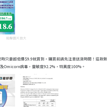
點擊圖片放大
劑，現時只要超低價$9.9就買到，購買前請先注意送貨時間！這款
Omicorn病毒，靈敏度92.2%，特異度100%。