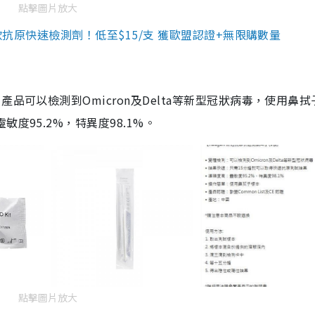
點擊圖片放大
3款抗原快速檢測劑！低至$15/支 獲歐盟認證+無限購數量
品可以檢測到Omicron及Delta等新型冠狀病毒，使用鼻拭
度95.2%，特異度98.1%。
點擊圖片放大