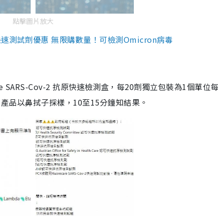
點擊圖片放大
測試劑優惠 無限購數量！可檢測Omicron病毒
are SARS-Cov-2 抗原快速檢測盒，每20劑獨立包裝為1個單位
5。產品以鼻拭子採樣，10至15分鐘知結果。