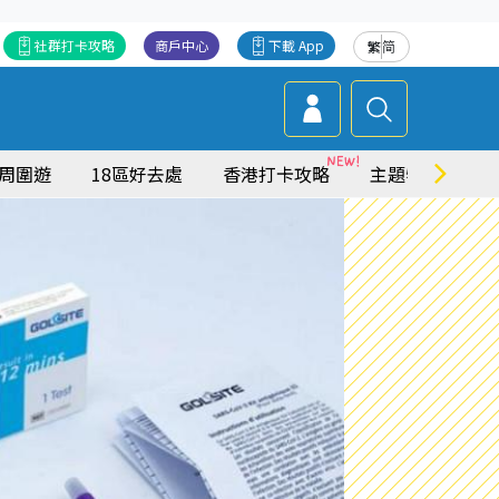
社群打卡攻略
商戶中心
下載 App
繁
简
周圍遊
18區好去處
香港打卡攻略
主題特集