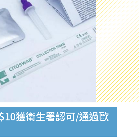
$10獲衛生署認可/通過歐