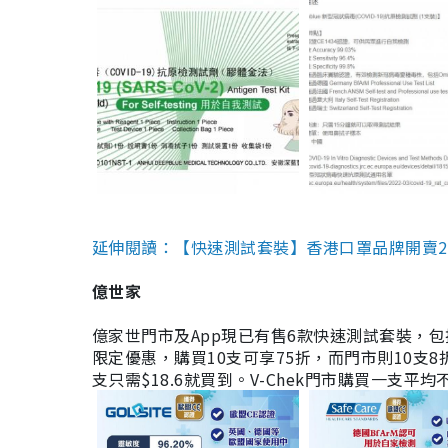
延伸閱讀：【快速測試套裝】香港口罩品牌開賣2款快速
億世家
億家世門市及App現已有售6款快速測試套裝，包括香港公司
限定優惠，購買10支可享75折，而門市則10支8折。現
支只需$18.6就買到。V-Chek門市購買一支平