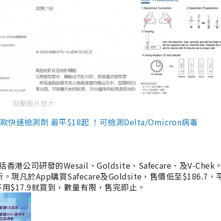
點擊圖片放大
檢測劑 最平$18起 ！可檢測Delta/Omicron病毒
研發的Wesail、Goldsite、Safecare、及V-Chek。
凡於App購買Safecare及Goldsite，售價低至$186.7
均不用$17.9就買到，數量有限，售完即止。