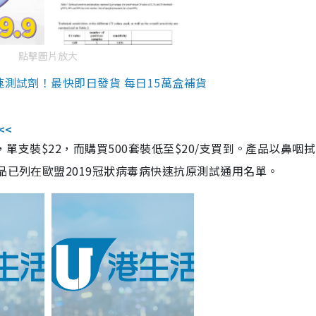
點擊圖片放大
速測試劑！最快即日發貨 每日15萬盒補貨
<<
，單支裝$22，而購買500套裝低至$20/支買到。產品以鼻咽
品已列在歐盟2019冠狀病毒病快速抗原測試通用名單。