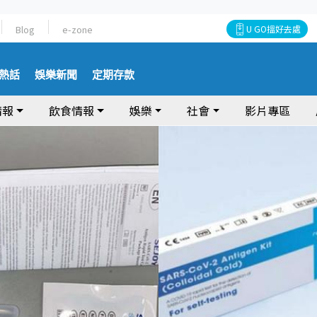
Blog
e-zone
U GO搵好去處
熱話
娛樂新聞
定期存款
情報
飲食情報
娛樂
社會
影片專區