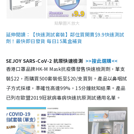
點擊圖片放大
延伸閱讀：【快速測試套裝】鄰住買開賣$9.9快速測試
劑！最快即日發貨 每日15萬盒補貨
SEJOY SARS-CoV-2 抗原快速檢測
>>按此選購<<
香港口罩品牌HK-M Mask抗疫價發售快速檢測劑，單支
裝$22，而購買500套裝低至$20/支買到。產品以鼻咽拭
子方式採樣，準確性高達99%，15分鐘就知結果。產品
已列在歐盟2019冠狀病毒病快速抗原測試通用名單。