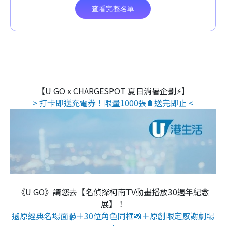
【U GO x CHARGESPOT 夏日消暑企劃⚡】
> 打卡即送充電券！限量1000張🔋送完即止 <
《U GO》請您去【名偵探柯南TV動畫播放30週年紀念
展】！
還原經典名場面📹＋30位角色同框📸＋原創限定感謝劇場