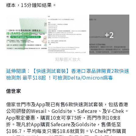
樣本，15分鐘知結果。
+2
點擊圖片放大
延伸閱讀：【快速測試套裝】香港口罩品牌開賣2款快速
檢測劑 最平$18起 ！可檢測Delta/Omicron病毒
億世家
億家世門市及App現已有售6款快速測試套裝，包括香港
公司研發的Wesail、Goldsite、Safecare、及V-Chek。
App限定優惠，購買10支可享75折，而門市則10支8
折。現凡於App購買Safecare及Goldsite，售價低至
$186.7，平均每支只需$18.6就買到。V-Chek門市購買