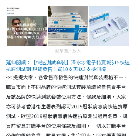
點擊圖片放大
延伸閱讀：【快速測試套裝】深水埗電子特賣城$15快速
抗原測試劑 現貨發售！買10支再送3支檢測棒
<< 提提大家，各零售商發售的快速測試套裝規格不一，
購買市面上不同品牌的快速測試套裝前請留意售賣平台
及該品牌的快速測試套裝使用方法、條款及細則，大家
亦可參考香港衞生署表列認可2019冠狀病毒病快速抗原
測試、歐盟2019冠狀病毒病快速抗原測試通用名單，購
買前留意訂購平台的使用條款及細則，一切以訂購平台
公佈的價錢為準。數量有限，售完即止；所有優惠細則