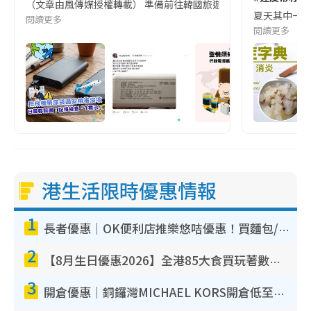
（文章由風傳媒授權轉載） 準備前往韓國旅遊的民眾，近期要特別留
夏天其中一種時
閱讀更多
閱讀更多
港生活限時優惠情報
1
長者優惠｜OK便利店推樂悠咭優惠！買麵包/牛奶/保健品拍卡即減
2
【8月生日優惠2026】全港85大食買玩著數攻略 自助餐/火鍋放題同行免費＋誠品/DONKI送現金券
3
開倉優惠｜銅鑼灣MICHAEL KORS開倉低至17折！直擊$500起買手袋/銀包/鞋款 必買經典Jet Set系列