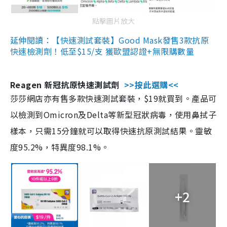
點擊圖片放大
延伸閱讀：【快速測試套裝】Good Mask發售3款抗原
快速檢測劑！低至$15/支 獲歐盟認證+無限購數量
Reagen 新冠抗原快速測試劑
>>按此選購<<
莎莎網店亦有售多款快速測試套裝，$19就買到。產品可
以檢測到Omicron及Delta等新型冠狀病毒，使用鼻拭子
樣本，只需15分鐘就可以取得快速抗原測試結果。靈敏
度95.2%，特異度98.1%。
+2