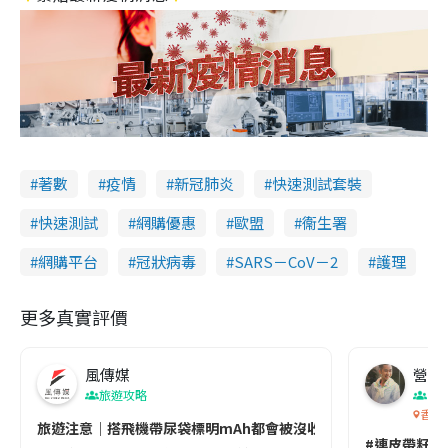
著數
疫情
新冠肺炎
快速測試套裝
快速測試
網購優惠
歐盟
衞生署
網購平台
冠狀病毒
SARS－CoV－2
護理
更多真實評價
風傳媒
營養教
旅遊攻略
生
香港
旅遊注意｜搭飛機帶尿袋標明mAh都會被沒收😱出發前切記檢查「1
#連皮帶籽都