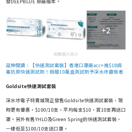
發DEEPBLUE 原廠版本。
+2
點擊圖片放大
延伸閱讀：【快速測試套裝】香港口罩廠acc+推$18病
毒抗原快速測試劑！捐贈10萬盒測試劑予深水埗露宿者
Goldsite快速測試套裝
深水埗電子特賣城現正發售Goldsite快速測試套裝，現
時更有優惠，$100/10支，平均每支$10，買10支再送口
罩。另外有售YHLO及Green Spring的快速測試套裝，
一樣低至$100/10支送口罩。