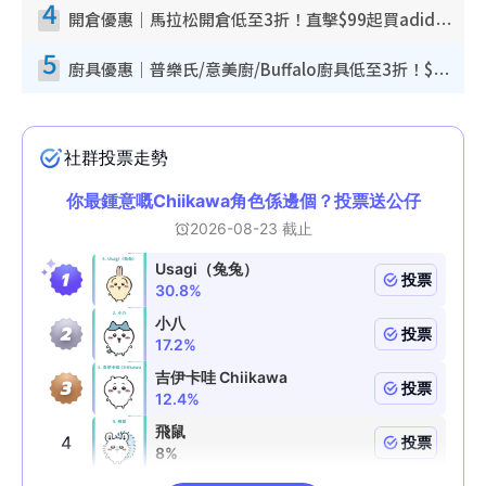
4
開倉優惠｜馬拉松開倉低至3折！直擊$99起買adidas／New Balance／Puma鞋款 STANLEY保溫杯劈價至$119起
5
廚具優惠｜普樂氏/意美廚/Buffalo廚具低至3折！$89起買煎鍋／炒鑊／個人鍋 同場小家電激減至$99起