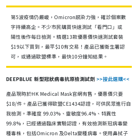
第5波疫情仍嚴峻，Omicron感染力強，確診個案數
字持續高企。不少市民購買快速測試「看門口」或
陽性後作每日檢測。精選13款優惠價快速測試套裝
$19以下買到，最平$10有交易！產品已獲衛生署認
可，或通過歐盟標準，最快10分鐘知結果。
DEEPBLUE 新型冠狀病毒抗原檢測試劑
>>按此選購<<
產品現時於HK Medical Mask官網有售，優惠價只要
$18/件。產品已獲得歐盟CE1434認證，可供民眾進行自
我檢測。準確度 99.03%、靈敏度96.4%、特異性
99.8%，已經通過臨床實驗認證，有效檢測新冠病毒變
種毒株，包括Omicron 及Delta變種病毒。使用鼻拭子