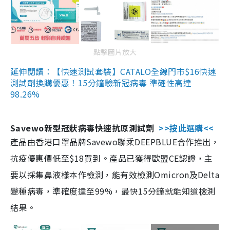
點擊圖片放大
延伸閱讀：【快速測試套裝】CATALO全線門市$16快速
測試劑換購優惠！15分鐘驗新冠病毒 準確性高達
98.26%
Savewo新型冠狀病毒快速抗原測試劑
>>按此選購<<
產品由香港口罩品牌Savewo聯乘DEEPBLUE合作推出，
抗疫優惠價低至$18買到。產品已獲得歐盟CE認證，主
要以採集鼻液樣本作檢測，能有效檢測Omicron及Delta
變種病毒，準確度達至99%，最快15分鐘就能知道檢測
結果。