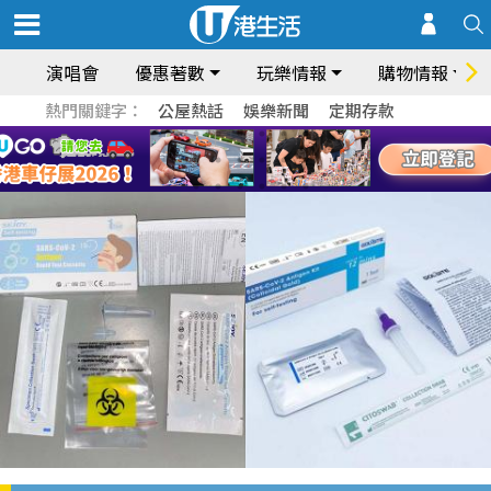
演唱會
優惠著數
玩樂情報
購物情報
熱門關鍵字：
公屋熱話
娛樂新聞
定期存款