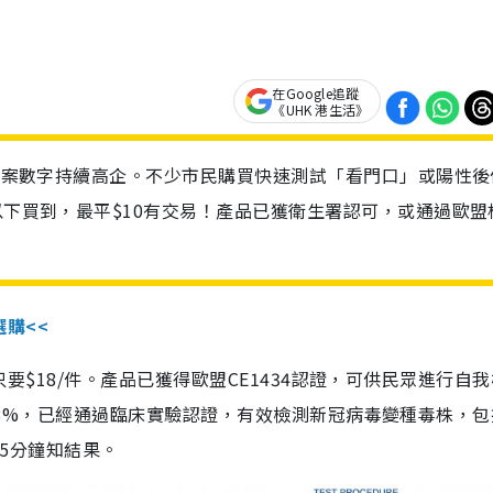
在Google追蹤
《UHK 港生活》
診個案數字持續高企。不少市民購買快速測試「看門口」或陽性後
以下買到，最平$10有交易！產品已獲衛生署認可，或通過歐盟
選購<<
惠價只要$18/件。產品已獲得歐盟CE1434認證，可供民眾進行自
性99.8%，已經通過臨床實驗認證，有效檢測新冠病毒變種毒株，
，15分鐘知結果。