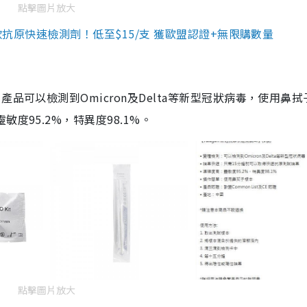
點擊圖片放大
3款抗原快速檢測劑！低至$15/支 獲歐盟認證+無限購數量
品可以檢測到Omicron及Delta等新型冠狀病毒，使用鼻拭
度95.2%，特異度98.1%。
點擊圖片放大