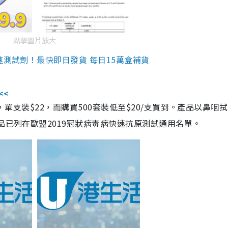
點擊圖片放大
速測試劑！最快即日發貨 每日15萬盒補貨
<<
，單支裝$22，而購買500套裝低至$20/支買到。產品以鼻咽
品已列在歐盟2019冠狀病毒病快速抗原測試通用名單。