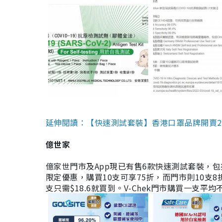
延伸閱讀：【快速測試套裝】香港口罩品牌開賣2款快速
億世家
億家世門市及App現已有售6款快速測試套裝，包括香港公司
限定優惠，購買10支可享75折，而門市則10支8折。現
支只需$18.6就買到。V-Chek門市購買一支平