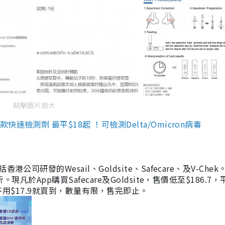
點擊圖片放大
檢測劑 最平$18起 ！可檢測Delta/Omicron病毒
研發的Wesail、Goldsite、Safecare、及V-Chek。
凡於App購買Safecare及Goldsite，售價低至$186.7
均不用$17.9就買到，數量有限，售完即止。