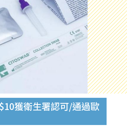
$10獲衛生署認可/通過歐