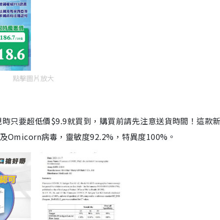
點擊圖片放大
劑，現時只要超低價$9.9就買到，購買前請先注意送貨時間！這款
Omicorn病毒，靈敏度92.2%，特異度100%。