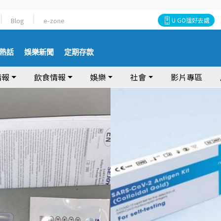
Blog
e-zone
U GO搵好去處
熱話
娛樂新聞
定期存款
情報
飲食情報
娛樂
社會
影片專區