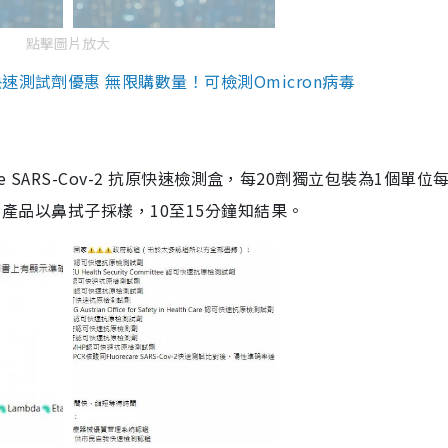
點擊圖片放大
測試劑優惠 無限購數量！可檢測Omicron病毒
are SARS-Cov-2 抗原快速檢測盒，每20劑獨立包裝為1個單位
5。產品以鼻拭子採樣，10至15分鐘知結果。