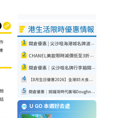
港生活限時優惠情報
1
作
開倉優惠 | 尖沙咀海港城名牌波鞋開倉低至1折！On鞋$899起／Joy&Peace鞋履$98起
標
2
CHANEL美妝限時減價低至3折！人氣粉底/唇膏/精華液低至$275！COCO香水都有平
3
開倉優惠｜尖沙咀名牌行李箱開倉低至4折！一連5日 American Tourister/ace./Hallmark $200起！
4
【8月生日優惠2026】全港85大食買玩著數攻略 自助餐/火鍋放題同行免費＋誠品/DONKI送現金券
5
我檢
開倉優惠｜銅鑼灣時代廣場Doughnut/Campo Marzio開倉低至1折！背囊、書包、手袋劈價$200起
包括
U GO 本週好去處