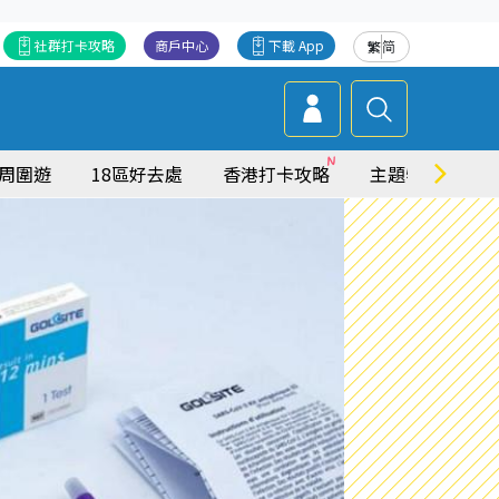
社群打卡攻略
商戶中心
下載 App
繁
简
周圍遊
18區好去處
香港打卡攻略
主題特集