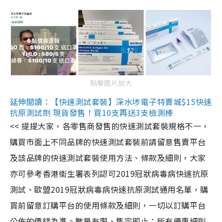
點擊圖片放大
延伸閱讀：【快速測試套裝】深水埗電子特賣城$15快速
抗原測試劑 現貨發售！買10支再送3支檢測棒
<< 提提大家，各零售商發售的快速測試套裝規格不一，
購買市面上不同品牌的快速測試套裝前請留意售賣平台
及該品牌的快速測試套裝使用方法、條款及細則，大家
亦可參考香港衞生署表列認可2019冠狀病毒病快速抗原
測試、歐盟2019冠狀病毒病快速抗原測試通用名單，購
買前留意訂購平台的使用條款及細則，一切以訂購平台
公佈的價錢為準。數量有限，售完即止；所有優惠細則