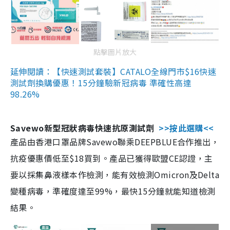
點擊圖片放大
延伸閱讀：【快速測試套裝】CATALO全線門市$16快速
測試劑換購優惠！15分鐘驗新冠病毒 準確性高達
98.26%
Savewo新型冠狀病毒快速抗原測試劑
>>按此選購<<
產品由香港口罩品牌Savewo聯乘DEEPBLUE合作推出，
抗疫優惠價低至$18買到。產品已獲得歐盟CE認證，主
要以採集鼻液樣本作檢測，能有效檢測Omicron及Delta
變種病毒，準確度達至99%，最快15分鐘就能知道檢測
結果。