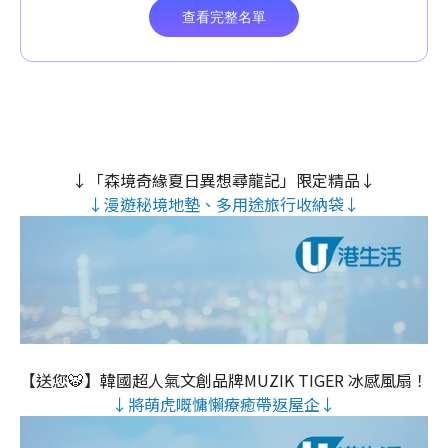
↓「森境奇緣夏日異想尋龍記」限定精品↓
↓漫遊秘境地墊、多用途旅行收納袋↓
【送您🐯】韓國超人氣文創品牌MUZIK TIGER 冰感風扇！
↓將萌虎嘅慵懶療癒帶返屋企↓