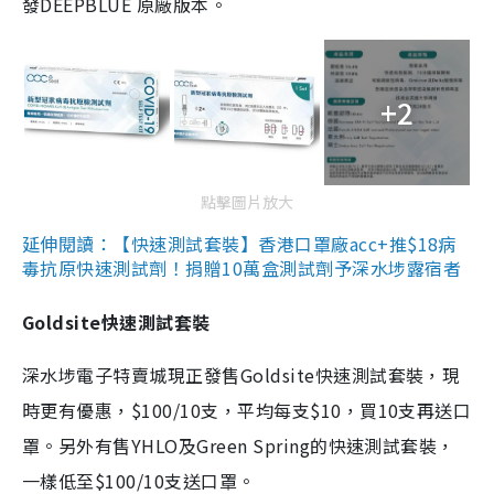
發DEEPBLUE 原廠版本。
+2
點擊圖片放大
延伸閱讀：【快速測試套裝】香港口罩廠acc+推$18病
毒抗原快速測試劑！捐贈10萬盒測試劑予深水埗露宿者
Goldsite快速測試套裝
深水埗電子特賣城現正發售Goldsite快速測試套裝，現
時更有優惠，$100/10支，平均每支$10，買10支再送口
罩。另外有售YHLO及Green Spring的快速測試套裝，
一樣低至$100/10支送口罩。