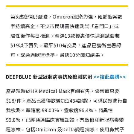
第5波疫情仍嚴峻，Omicron感染力強，確診個案數
字持續高企。不少市民購買快速測試「看門口」或
陽性後作每日檢測。精選13款優惠價快速測試套裝
$19以下買到，最平$10有交易！產品已獲衛生署認
可，或通過歐盟標準，最快10分鐘知結果。
DEEPBLUE 新型冠狀病毒抗原檢測試劑
>>按此選購<<
產品現時於HK Medical Mask官網有售，優惠價只要
$18/件。產品已獲得歐盟CE1434認證，可供民眾進行自
我檢測。準確度 99.03%、靈敏度96.4%、特異性
99.8%，已經通過臨床實驗認證，有效檢測新冠病毒變
種毒株，包括Omicron 及Delta變種病毒。使用鼻拭子