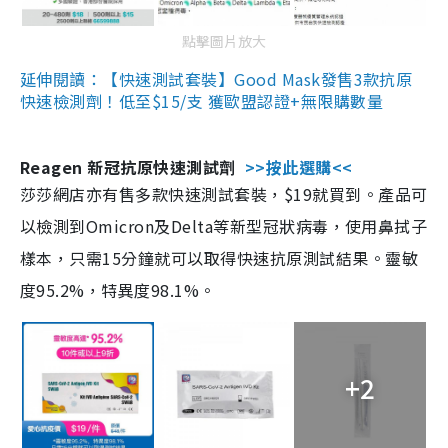
點擊圖片放大
延伸閱讀：【快速測試套裝】Good Mask發售3款抗原
快速檢測劑！低至$15/支 獲歐盟認證+無限購數量
Reagen 新冠抗原快速測試劑
>>按此選購<<
莎莎網店亦有售多款快速測試套裝，$19就買到。產品可
以檢測到Omicron及Delta等新型冠狀病毒，使用鼻拭子
樣本，只需15分鐘就可以取得快速抗原測試結果。靈敏
度95.2%，特異度98.1%。
+2