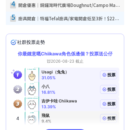
4
開倉優惠｜銅鑼灣時代廣場Doughnut/Campo Marzio開倉低至1折！背囊、書包、手袋劈價$200起
5
廚具開倉｜特福Tefal廚具/家電開倉低至3折！$220起買平底鍋/炒鑊/湯煲！電飯煲/吸塵機/燙斗$418起