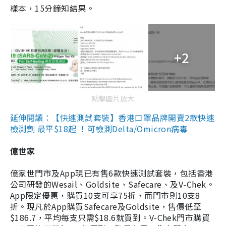
樣本，15分鐘知結果。
+2
點擊圖片放大
延伸閱讀：【快速測試套裝】香港口罩品牌開賣2款快速
檢測劑 最平$18起 ！可檢測Delta/Omicron病毒
億世家
億家世門市及App現已有售6款快速測試套裝，包括香港
公司研發的Wesail、Goldsite、Safecare、及V-Chek。
App限定優惠，購買10支可享75折，而門市則10支8
折。現凡於App購買Safecare及Goldsite，售價低至
$186.7，平均每支只需$18.6就買到。V-Chek門市購買