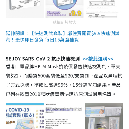
點擊圖片放大
延伸閱讀：【快速測試套裝】鄰住買開賣$9.9快速測試
劑！最快即日發貨 每日15萬盒補貨
SEJOY SARS-CoV-2 抗原快速檢測
>>按此選購<<
香港口罩品牌HK-M Mask抗疫價發售快速檢測劑，單支
裝$22，而購買500套裝低至$20/支買到。產品以鼻咽拭
子方式採樣，準確性高達99%，15分鐘就知結果。產品
已列在歐盟2019冠狀病毒病快速抗原測試通用名單。