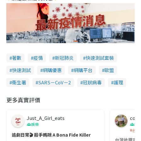
著數
疫情
新冠肺炎
快速測試套裝
快速測試
網購優惠
網購平台
歐盟
衞生署
SARS－CoV－2
冠狀病毒
護理
更多真實評價
Just_A_Girl_eats
co c
娛樂
吹
台灣
追劇日常🎬 殺手媽咪 A Bona Fide Killer
台灣地鐵宣