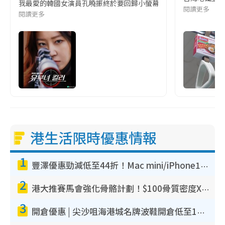
我最愛的韓國女演員孔曉振終於要回歸小螢幕啦!這次的劇本改編自同名
閱讀更多
閱讀更多
港生活限時優惠情報
1
豐澤優惠勁減低至44折！Mac mini/iPhone17Pro大減價！廚房家電$220起
2
港大推賽馬會強化骨骼計劃！$100骨質密度X光檢查 完成免費運動訓練送超市禮券！附參加資格
3
開倉優惠 | 尖沙咀海港城名牌波鞋開倉低至1折！On鞋$899起／Joy&Peace鞋履$98起