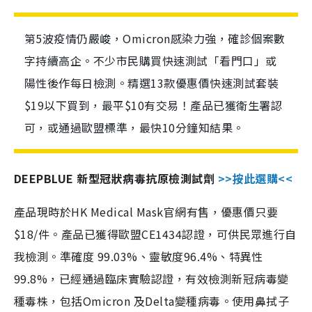
第5波疫情仍嚴峻，Omicron感染力強，確診個案數
字持續高企。不少市民購買快速測試「看門口」或
陽性後作每日檢測。精選13款優惠價快速測試套裝
$19以下買到，最平$10有交易！產品已獲衛生署認
可，或通過歐盟標準，最快10分鐘知結果。
DEEPBLUE 新型冠狀病毒抗原檢測試劑
>>按此選購<<
產品現時於HK Medical Mask官網有售，優惠價只要
$18/件。產品已獲得歐盟CE1434認證，可供民眾進行自
我檢測。準確度 99.03%、靈敏度96.4%、特異性
99.8%，已經通過臨床實驗認證，有效檢測新冠病毒變
種毒株，包括Omicron 及Delta變種病毒。使用鼻拭子