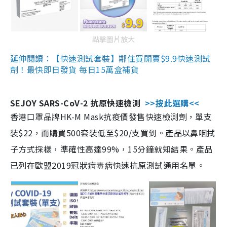
點擊圖片放大
延伸閱讀：【快速測試套裝】鄰住買開賣$9.9快速測試
劑！最快即日發貨 每日15萬盒補貨
SEJOY SARS-CoV-2 抗原快速檢測
>>按此選購<<
香港口罩品牌HK-M Mask抗疫價發售快速檢測劑，單支
裝$22，而購買500套裝低至$20/支買到。產品以鼻咽拭
子方式採樣，準確性高達99%，15分鐘就知結果。產品
已列在歐盟2019冠狀病毒病快速抗原測試通用名單。