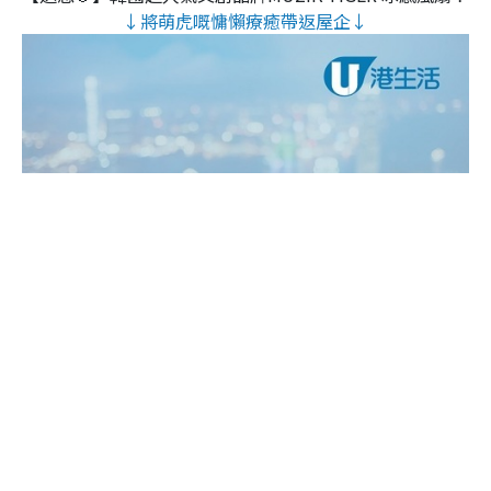
↓將萌虎嘅慵懶療癒帶返屋企↓