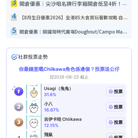
3
開倉優惠｜尖沙咀名牌行李箱開倉低至4折！一連5日 American Tourister/ace./Hallmark $200起！
4
【8月生日優惠2026】全港85大食買玩著數攻略 自助餐/火鍋放題同行免費＋誠品/DONKI送現金券
5
開倉優惠｜銅鑼灣時代廣場Doughnut/Campo Marzio開倉低至1折！背囊、書包、手袋劈價$200起