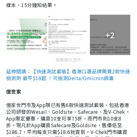
樣本，15分鐘知結果。
+2
點擊圖片放大
延伸閱讀：【快速測試套裝】香港口罩品牌開賣2款快速
檢測劑 最平$18起 ！可檢測Delta/Omicron病毒
億世家
億家世門市及App現已有售6款快速測試套裝，包括香港
公司研發的Wesail、Goldsite、Safecare、及V-Chek。
App限定優惠，購買10支可享75折，而門市則10支8
折。現凡於App購買Safecare及Goldsite，售價低至
$186.7，平均每支只需$18.6就買到。V-Chek門市購買