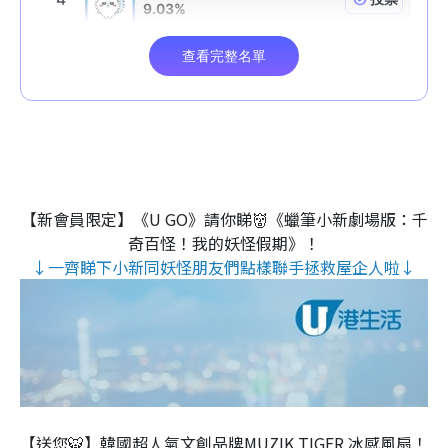
【新會員限定】《U GO》請你睇👹《蠟筆小新劇場版：千
奇百怪！我的妖怪假期》！
↓一齊睇下小新同妖怪朋友們點樣聯手拯救屋企人啦↓
【送您🐯】韓國超人氣文創品牌MUZIK TIGER 冰感風扇！