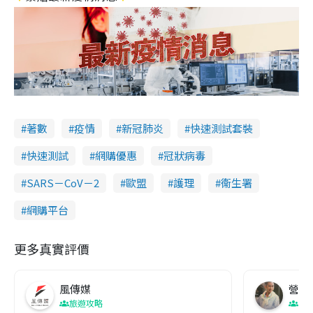
著數
疫情
新冠肺炎
快速測試套裝
快速測試
網購優惠
冠狀病毒
SARS－CoV－2
歐盟
護理
衞生署
網購平台
更多真實評價
風傳媒
營養教
旅遊攻略
生