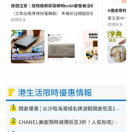
香港
旅遊注意｜搭飛機帶尿袋標明mAh都會被沒收😱出發前切記檢查「1
#連皮帶籽都
（文章由風傳媒授權轉載） 準備前往韓國旅遊的民眾，近期要特別留
夏天其中一種時
閱讀更多
閱讀更多
港生活限時優惠情報
1
開倉優惠 | 尖沙咀海港城名牌波鞋開倉低至1折！On鞋$899起／Joy&Peace鞋履$98起
2
CHANEL美妝限時減價低至3折！人氣粉底/唇膏/精華液低至$275！COCO香水都有平