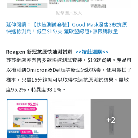
點擊圖片放大
延伸閱讀：【快速測試套裝】Good Mask發售3款抗原
快速檢測劑！低至$15/支 獲歐盟認證+無限購數量
Reagen 新冠抗原快速測試劑
>>按此選購<<
莎莎網店亦有售多款快速測試套裝，$19就買到。產品可
以檢測到Omicron及Delta等新型冠狀病毒，使用鼻拭子
樣本，只需15分鐘就可以取得快速抗原測試結果。靈敏
度95.2%，特異度98.1%。
+2