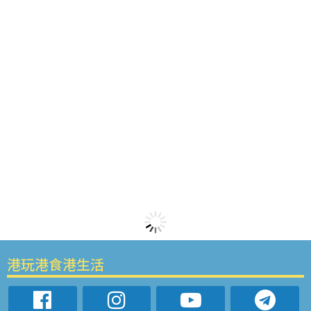
港玩港食港生活