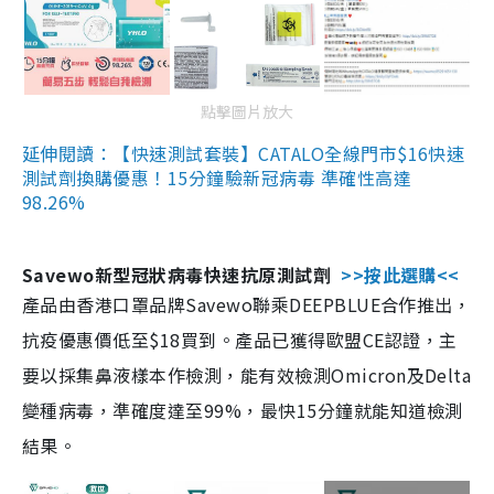
點擊圖片放大
延伸閱讀：【快速測試套裝】CATALO全線門市$16快速
測試劑換購優惠！15分鐘驗新冠病毒 準確性高達
98.26%
Savewo新型冠狀病毒快速抗原測試劑
>>按此選購<<
產品由香港口罩品牌Savewo聯乘DEEPBLUE合作推出，
抗疫優惠價低至$18買到。產品已獲得歐盟CE認證，主
要以採集鼻液樣本作檢測，能有效檢測Omicron及Delta
變種病毒，準確度達至99%，最快15分鐘就能知道檢測
結果。