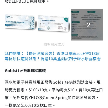
發DEEPBLUE 原廠版本。
+2
點擊圖片放大
延伸閱讀：【快速測試套裝】香港口罩廠acc+推$18病
毒抗原快速測試劑！捐贈10萬盒測試劑予深水埗露宿者
Goldsite快速測試套裝
深水埗電子特賣城現正發售Goldsite快速測試套裝，現
時更有優惠，$100/10支，平均每支$10，買10支再送口
罩。另外有售YHLO及Green Spring的快速測試套裝，
一樣低至$100/10支送口罩。