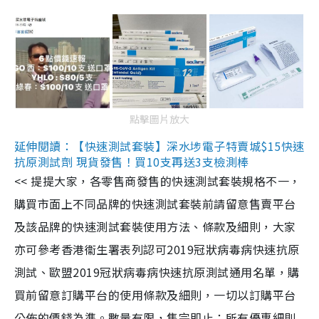
點擊圖片放大
延伸閱讀：【快速測試套裝】深水埗電子特賣城$15快速
抗原測試劑 現貨發售！買10支再送3支檢測棒
<< 提提大家，各零售商發售的快速測試套裝規格不一，
購買市面上不同品牌的快速測試套裝前請留意售賣平台
及該品牌的快速測試套裝使用方法、條款及細則，大家
亦可參考香港衞生署表列認可2019冠狀病毒病快速抗原
測試、歐盟2019冠狀病毒病快速抗原測試通用名單，購
買前留意訂購平台的使用條款及細則，一切以訂購平台
公佈的價錢為準。數量有限，售完即止；所有優惠細則