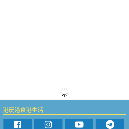
港玩港食港生活