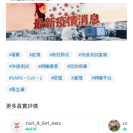
著數
疫情
新冠肺炎
快速測試套裝
快速測試
網購優惠
冠狀病毒
SARS－CoV－2
歐盟
護理
網購平台
衞生署
更多真實評價
Just_A_Girl_eats
co c
娛樂
吹