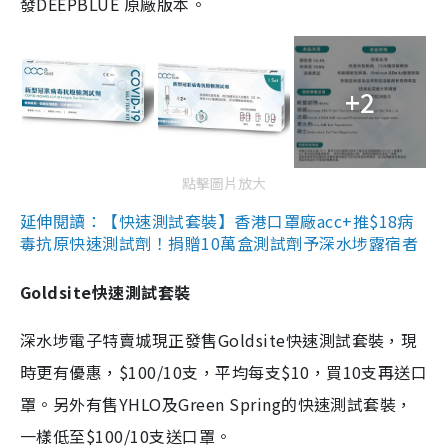
發DEEPBLUE 原廠版本。
+2
點擊圖片放大
延伸閱讀：【快速測試套裝】香港口罩廠acc+推$18病
毒抗原快速測試劑！捐贈10萬盒測試劑予深水埗露宿者
Goldsite快速測試套裝
深水埗電子特賣城現正發售Goldsite快速測試套裝，現
時更有優惠，$100/10支，平均每支$10，買10支再送口
罩。另外有售YHLO及Green Spring的快速測試套裝，
一樣低至$100/10支送口罩。