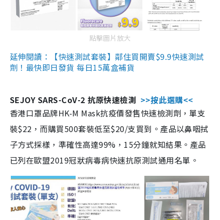
點擊圖片放大
延伸閱讀：【快速測試套裝】鄰住買開賣$9.9快速測試
劑！最快即日發貨 每日15萬盒補貨
SEJOY SARS-CoV-2 抗原快速檢測
>>按此選購<<
香港口罩品牌HK-M Mask抗疫價發售快速檢測劑，單支
裝$22，而購買500套裝低至$20/支買到。產品以鼻咽拭
子方式採樣，準確性高達99%，15分鐘就知結果。產品
已列在歐盟2019冠狀病毒病快速抗原測試通用名單。