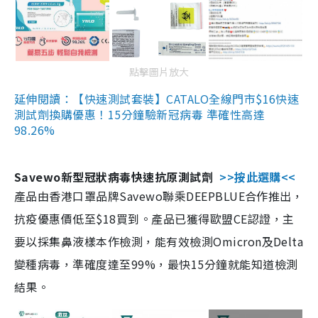
點擊圖片放大
延伸閱讀：【快速測試套裝】CATALO全線門市$16快速
測試劑換購優惠！15分鐘驗新冠病毒 準確性高達
98.26%
Savewo新型冠狀病毒快速抗原測試劑
>>按此選購<<
產品由香港口罩品牌Savewo聯乘DEEPBLUE合作推出，
抗疫優惠價低至$18買到。產品已獲得歐盟CE認證，主
要以採集鼻液樣本作檢測，能有效檢測Omicron及Delta
變種病毒，準確度達至99%，最快15分鐘就能知道檢測
結果。