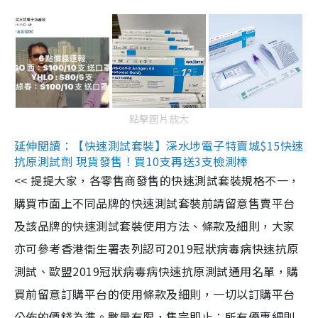
點擊圖片放大
延伸閱讀：【快速測試套裝】深水埗電子特賣城$15快速
抗原測試劑 現貨發售！買10支再送3支檢測棒
<< 提提大家，各零售商發售的快速測試套裝規格不一，
購買市面上不同品牌的快速測試套裝前請留意售賣平台
及該品牌的快速測試套裝使用方法、條款及細則，大家
亦可參考香港衞生署表列認可2019冠狀病毒病快速抗原
測試、歐盟2019冠狀病毒病快速抗原測試通用名單，購
買前留意訂購平台的使用條款及細則，一切以訂購平台
公佈的價錢為準。數量有限，售完即止；所有優惠細則