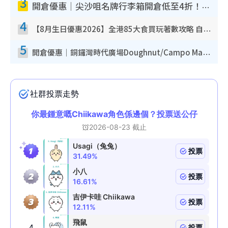
3
開倉優惠｜尖沙咀名牌行李箱開倉低至4折！一連5日 American Tourister/ace./Hallmark $200起！
4
【8月生日優惠2026】全港85大食買玩著數攻略 自助餐/火鍋放題同行免費＋誠品/DONKI送現金券
5
開倉優惠｜銅鑼灣時代廣場Doughnut/Campo Marzio開倉低至1折！背囊、書包、手袋劈價$200起