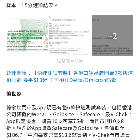
樣本，15分鐘知結果。
+2
點擊圖片放大
延伸閱讀：【快速測試套裝】香港口罩品牌開賣2款快速
檢測劑 最平$18起 ！可檢測Delta/Omicron病毒
億世家
億家世門市及App現已有售6款快速測試套裝，包括香港
公司研發的Wesail、Goldsite、Safecare、及V-Chek。
App限定優惠，購買10支可享75折，而門市則10支8
折。現凡於App購買Safecare及Goldsite，售價低至
$186.7，平均每支只需$18.6就買到。V-Chek門市購買