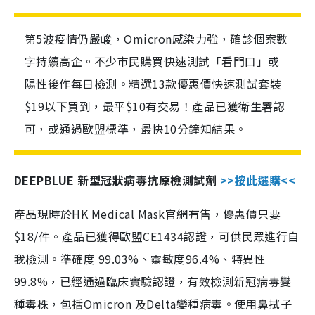
第5波疫情仍嚴峻，Omicron感染力強，確診個案數
字持續高企。不少市民購買快速測試「看門口」或
陽性後作每日檢測。精選13款優惠價快速測試套裝
$19以下買到，最平$10有交易！產品已獲衛生署認
可，或通過歐盟標準，最快10分鐘知結果。
DEEPBLUE 新型冠狀病毒抗原檢測試劑
>>按此選購<<
產品現時於HK Medical Mask官網有售，優惠價只要
$18/件。產品已獲得歐盟CE1434認證，可供民眾進行自
我檢測。準確度 99.03%、靈敏度96.4%、特異性
99.8%，已經通過臨床實驗認證，有效檢測新冠病毒變
種毒株，包括Omicron 及Delta變種病毒。使用鼻拭子