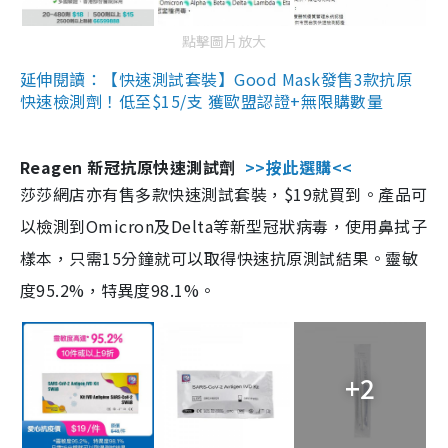
點擊圖片放大
延伸閱讀：【快速測試套裝】Good Mask發售3款抗原
快速檢測劑！低至$15/支 獲歐盟認證+無限購數量
Reagen 新冠抗原快速測試劑
>>按此選購<<
莎莎網店亦有售多款快速測試套裝，$19就買到。產品可
以檢測到Omicron及Delta等新型冠狀病毒，使用鼻拭子
樣本，只需15分鐘就可以取得快速抗原測試結果。靈敏
度95.2%，特異度98.1%。
+2