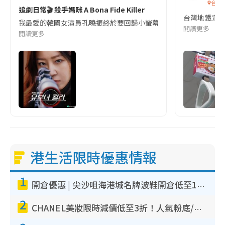
台灣
追劇日常🎬 殺手媽咪 A Bona Fide Killer
台灣地鐵宣
我最愛的韓國女演員孔曉振終於要回歸小螢幕啦!這次的劇本改編自同名
閱讀更多
閱讀更多
港生活限時優惠情報
1
開倉優惠 | 尖沙咀海港城名牌波鞋開倉低至1折！On鞋$899起／Joy&Peace鞋履$98起
2
CHANEL美妝限時減價低至3折！人氣粉底/唇膏/精華液低至$275！COCO香水都有平