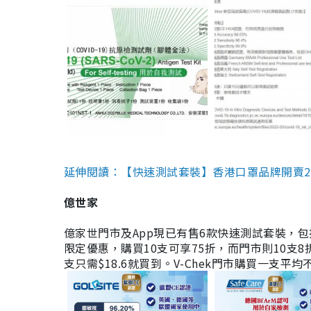
延伸閱讀：【快速測試套裝】香港口罩品牌開賣2款快速
億世家
億家世門市及App現已有售6款快速測試套裝，包括香港公司
限定優惠，購買10支可享75折，而門市則10支8折。現
支只需$18.6就買到。V-Chek門市購買一支平