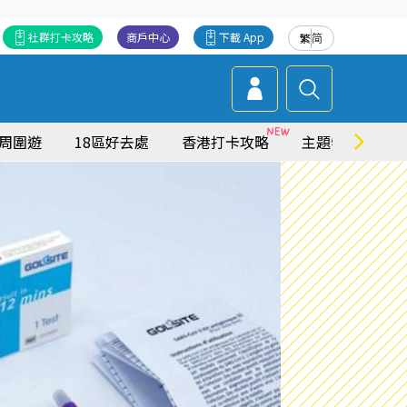
社群打卡攻略
商戶中心
下載 App
繁
简
周圍遊
18區好去處
香港打卡攻略
主題特集