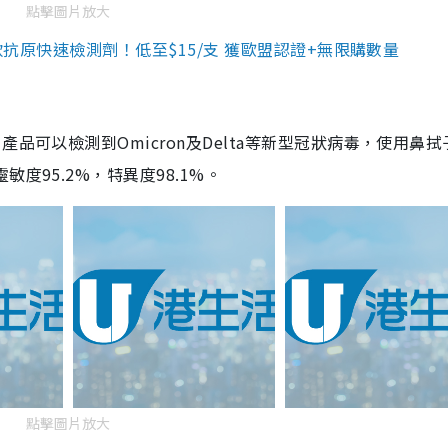
點擊圖片放大
3款抗原快速檢測劑！低至$15/支 獲歐盟認證+無限購數量
品可以檢測到Omicron及Delta等新型冠狀病毒，使用鼻拭
度95.2%，特異度98.1%。
點擊圖片放大