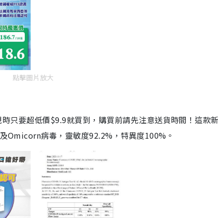
點擊圖片放大
劑，現時只要超低價$9.9就買到，購買前請先注意送貨時間！這款
Omicorn病毒，靈敏度92.2%，特異度100%。