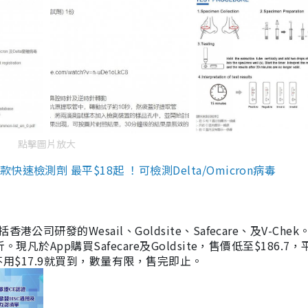
點擊圖片放大
檢測劑 最平$18起 ！可檢測Delta/Omicron病毒
研發的Wesail、Goldsite、Safecare、及V-Chek。
凡於App購買Safecare及Goldsite，售價低至$186.7
均不用$17.9就買到，數量有限，售完即止。