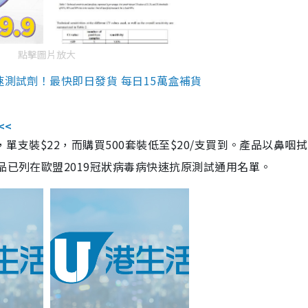
點擊圖片放大
速測試劑！最快即日發貨 每日15萬盒補貨
<<
，單支裝$22，而購買500套裝低至$20/支買到。產品以鼻咽
品已列在歐盟2019冠狀病毒病快速抗原測試通用名單。