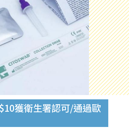
$10獲衛生署認可/通過歐