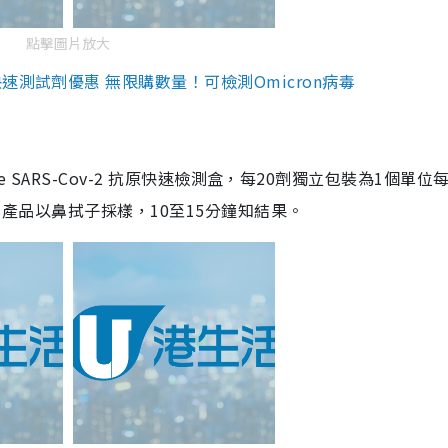
點擊圖片放大
測試劑優惠 無限購數量！可檢測Omicron病毒
are SARS-Cov-2 抗原快速檢測盒，每20劑獨立包裝為1個單位
5。產品以鼻拭子採樣，10至15分鐘知結果。