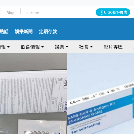
Blog
e-zone
U GO搵好去處
熱話
娛樂新聞
定期存款
情報
飲食情報
娛樂
社會
影片專區