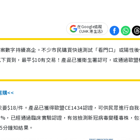
在Google追蹤
《UHK 港生活》
診個案數字持續高企。不少市民購買快速測試「看門口」或陽性後
以下買到，最平$10有交易！產品已獲衛生署認可，或通過歐盟
選購<<
惠價只要$18/件。產品已獲得歐盟CE1434認證，可供民眾進行自
性99.8%，已經通過臨床實驗認證，有效檢測新冠病毒變種毒株，
，15分鐘知結果。