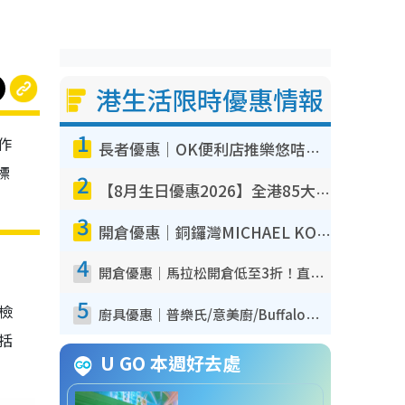
港生活限時優惠情報
1
作
長者優惠｜OK便利店推樂悠咭優惠！買麵包/牛奶/保健品拍卡即減
標
2
【8月生日優惠2026】全港85大食買玩著數攻略 自助餐/火鍋放題同行免費＋誠品/DONKI送現金券
3
開倉優惠｜銅鑼灣MICHAEL KORS開倉低至17折！直擊$500起買手袋/銀包/鞋款 必買經典Jet Set系列
4
開倉優惠｜馬拉松開倉低至3折！直擊$99起買adidas／New Balance／Puma鞋款 STANLEY保溫杯劈價至$119起
5
我檢
廚具優惠｜普樂氏/意美廚/Buffalo廚具低至3折！$89起買煎鍋／炒鑊／個人鍋 同場小家電激減至$99起
包括
U GO 本週好去處