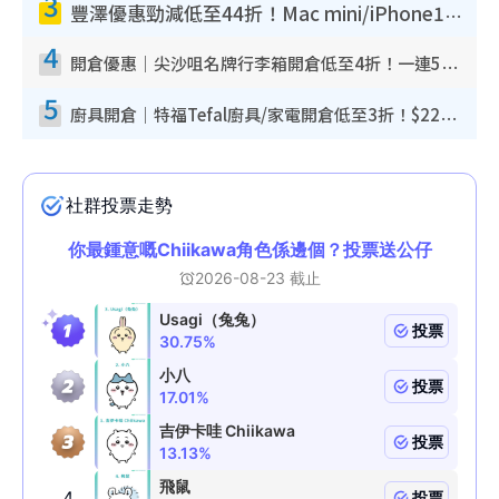
3
豐澤優惠勁減低至44折！Mac mini/iPhone17Pro大減價！廚房家電$220起
4
開倉優惠｜尖沙咀名牌行李箱開倉低至4折！一連5日 American Tourister/ace./Hallmark $200起！
5
廚具開倉｜特福Tefal廚具/家電開倉低至3折！$220起買平底鍋/炒鑊/湯煲！電飯煲/吸塵機/燙斗$418起