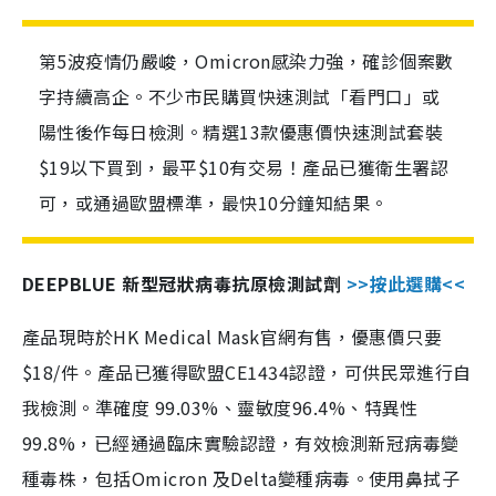
第5波疫情仍嚴峻，Omicron感染力強，確診個案數
字持續高企。不少市民購買快速測試「看門口」或
陽性後作每日檢測。精選13款優惠價快速測試套裝
$19以下買到，最平$10有交易！產品已獲衛生署認
可，或通過歐盟標準，最快10分鐘知結果。
DEEPBLUE 新型冠狀病毒抗原檢測試劑
>>按此選購<<
產品現時於HK Medical Mask官網有售，優惠價只要
$18/件。產品已獲得歐盟CE1434認證，可供民眾進行自
我檢測。準確度 99.03%、靈敏度96.4%、特異性
99.8%，已經通過臨床實驗認證，有效檢測新冠病毒變
種毒株，包括Omicron 及Delta變種病毒。使用鼻拭子