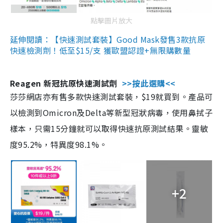
點擊圖片放大
延伸閱讀：【快速測試套裝】Good Mask發售3款抗原
快速檢測劑！低至$15/支 獲歐盟認證+無限購數量
Reagen 新冠抗原快速測試劑
>>按此選購<<
莎莎網店亦有售多款快速測試套裝，$19就買到。產品可
以檢測到Omicron及Delta等新型冠狀病毒，使用鼻拭子
樣本，只需15分鐘就可以取得快速抗原測試結果。靈敏
度95.2%，特異度98.1%。
+2