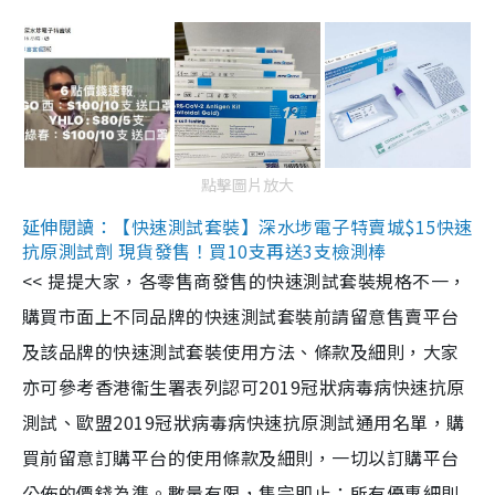
點擊圖片放大
延伸閱讀：【快速測試套裝】深水埗電子特賣城$15快速
抗原測試劑 現貨發售！買10支再送3支檢測棒
<< 提提大家，各零售商發售的快速測試套裝規格不一，
購買市面上不同品牌的快速測試套裝前請留意售賣平台
及該品牌的快速測試套裝使用方法、條款及細則，大家
亦可參考香港衞生署表列認可2019冠狀病毒病快速抗原
測試、歐盟2019冠狀病毒病快速抗原測試通用名單，購
買前留意訂購平台的使用條款及細則，一切以訂購平台
公佈的價錢為準。數量有限，售完即止；所有優惠細則