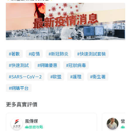
著數
疫情
新冠肺炎
快速測試套裝
快速測試
網購優惠
冠狀病毒
SARS－CoV－2
歐盟
護理
衞生署
網購平台
更多真實評價
風傳媒
營養教
旅遊攻略
生