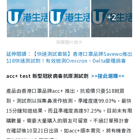
+2
點擊圖片放大
延伸閱讀：【快速測試套裝】香港口罩品牌Savewo推出
$18快速測試劑！有效檢測Omicron、Delta變種病毒
acc+ test 新型冠狀病毒抗原測試劑
>>按此選購<<
產品由香港口罩品牌acc+ 推出，抗疫價只要$18就買
到。測試劑以採集鼻液作檢測，準確度達99.03%，最快
15分鐘知道結果，而且準確度高達97.25%。目前未有限
購數量，需要大量購入的朋友可留意。不過訂單預計會
在確認後10至21日出貨，如acc+版本賣完，將有機會改