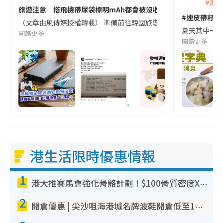
香港
旅遊注意｜搭飛機帶尿袋標明mAh都會被沒收😱出發前切記檢查「1
#連皮帶籽都
（文章由風傳媒授權轉載） 準備前往韓國旅遊的民眾，近期要特別留
夏天其中一種時
閱讀更多
閱讀更多
港生活限時優惠情報
1
港大推賽馬會強化骨骼計劃！$100骨質密度X光檢查 完成免費運動訓練送超市禮券！附參加資格
2
開倉優惠 | 尖沙咀海港城名牌波鞋開倉低至1折！On鞋$899起／Joy&Peace鞋履$98起