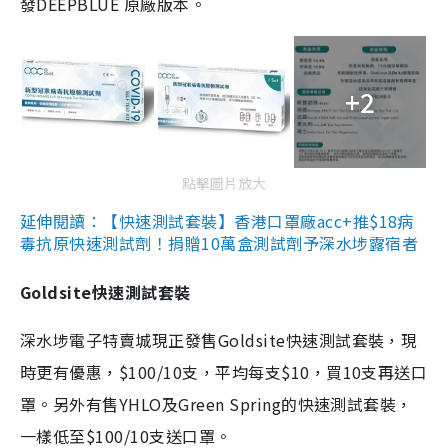
發DEEPBLUE 原廠版本。
+2
點擊圖片放大
延伸閱讀：【快速測試套裝】香港口罩廠acc+推$18病
毒抗原快速測試劑！捐贈10萬盒測試劑予深水埗露宿者
Goldsite快速測試套裝
深水埗電子特賣城現正發售Goldsite快速測試套裝，現
時更有優惠，$100/10支，平均每支$10，買10支再送口
罩。另外有售YHLO及Green Spring的快速測試套裝，
一樣低至$100/10支送口罩。