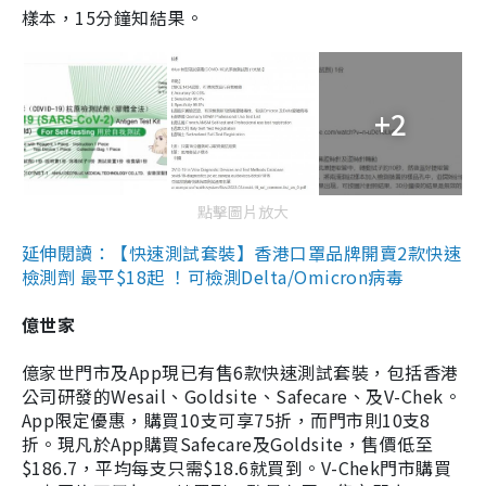
樣本，15分鐘知結果。
+2
點擊圖片放大
延伸閱讀：【快速測試套裝】香港口罩品牌開賣2款快速
檢測劑 最平$18起 ！可檢測Delta/Omicron病毒
億世家
億家世門市及App現已有售6款快速測試套裝，包括香港
公司研發的Wesail、Goldsite、Safecare、及V-Chek。
App限定優惠，購買10支可享75折，而門市則10支8
折。現凡於App購買Safecare及Goldsite，售價低至
$186.7，平均每支只需$18.6就買到。V-Chek門市購買