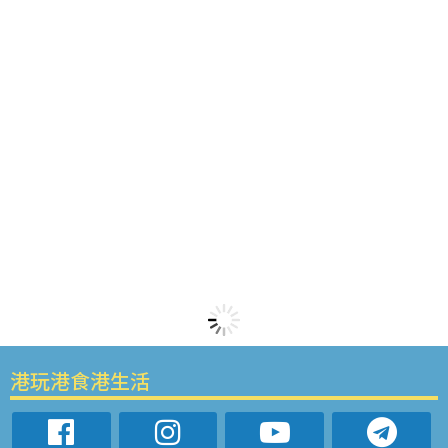
港玩港食港生活