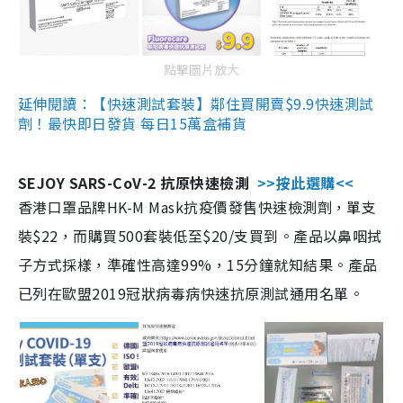
點擊圖片放大
延伸閱讀：【快速測試套裝】鄰住買開賣$9.9快速測試
劑！最快即日發貨 每日15萬盒補貨
SEJOY SARS-CoV-2 抗原快速檢測
>>按此選購<<
香港口罩品牌HK-M Mask抗疫價發售快速檢測劑，單支
裝$22，而購買500套裝低至$20/支買到。產品以鼻咽拭
子方式採樣，準確性高達99%，15分鐘就知結果。產品
已列在歐盟2019冠狀病毒病快速抗原測試通用名單。