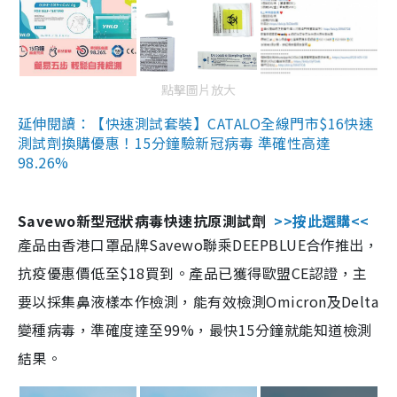
點擊圖片放大
延伸閱讀：【快速測試套裝】CATALO全線門市$16快速
測試劑換購優惠！15分鐘驗新冠病毒 準確性高達
98.26%
Savewo新型冠狀病毒快速抗原測試劑
>>按此選購<<
產品由香港口罩品牌Savewo聯乘DEEPBLUE合作推出，
抗疫優惠價低至$18買到。產品已獲得歐盟CE認證，主
要以採集鼻液樣本作檢測，能有效檢測Omicron及Delta
變種病毒，準確度達至99%，最快15分鐘就能知道檢測
結果。