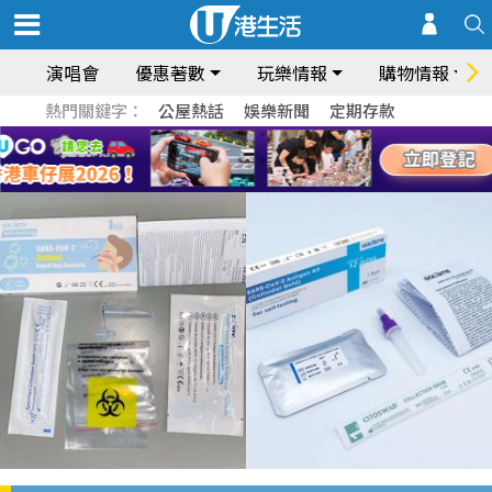
演唱會
優惠著數
玩樂情報
購物情報
熱門關鍵字：
公屋熱話
娛樂新聞
定期存款