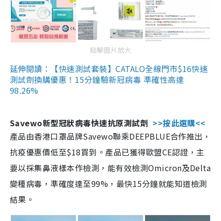
點擊圖片放大
延伸閱讀：【快速測試套裝】CATALO全線門市$16快速
測試劑換購優惠！15分鐘驗新冠病毒 準確性高達
98.26%
Savewo新型冠狀病毒快速抗原測試劑
>>按此選購<<
產品由香港口罩品牌Savewo聯乘DEEPBLUE合作推出，
抗疫優惠價低至$18買到。產品已獲得歐盟CE認證，主
要以採集鼻液樣本作檢測，能有效檢測Omicron及Delta
變種病毒，準確度達至99%，最快15分鐘就能知道檢測
結果。