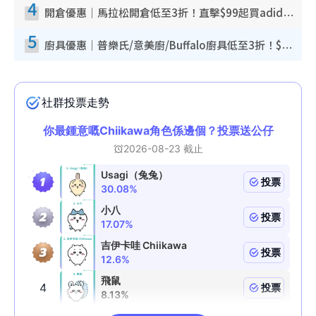
4
開倉優惠｜馬拉松開倉低至3折！直擊$99起買adidas／New Balance／Puma鞋款 STANLEY保溫杯劈價至$119起
5
廚具優惠｜普樂氏/意美廚/Buffalo廚具低至3折！$89起買煎鍋／炒鑊／個人鍋 同場小家電激減至$99起