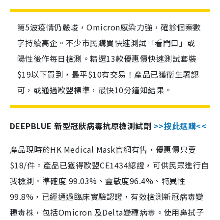
第5波疫情仍嚴峻，Omicron感染力強，確診個案數
字持續高企。不少市民購買快速測試「看門口」或
陽性後作每日檢測。精選13款優惠價快速測試套裝
$19以下買到，最平$10有交易！產品已獲衛生署認
可，或通過歐盟標準，最快10分鐘知結果。
DEEPBLUE 新型冠狀病毒抗原檢測試劑
>>按此選購<<
產品現時於HK Medical Mask官網有售，優惠價只要
$18/件。產品已獲得歐盟CE1434認證，可供民眾進行自
我檢測。準確度 99.03%、靈敏度96.4%、特異性
99.8%，已經通過臨床實驗認證，有效檢測新冠病毒變
種毒株，包括Omicron 及Delta變種病毒。使用鼻拭子