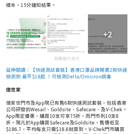
樣本，15分鐘知結果。
+2
點擊圖片放大
延伸閱讀：【快速測試套裝】香港口罩品牌開賣2款快速
檢測劑 最平$18起 ！可檢測Delta/Omicron病毒
億世家
億家世門市及App現已有售6款快速測試套裝，包括香港
公司研發的Wesail、Goldsite、Safecare、及V-Chek。
App限定優惠，購買10支可享75折，而門市則10支8
折。現凡於App購買Safecare及Goldsite，售價低至
$186.7，平均每支只需$18.6就買到。V-Chek門市購買