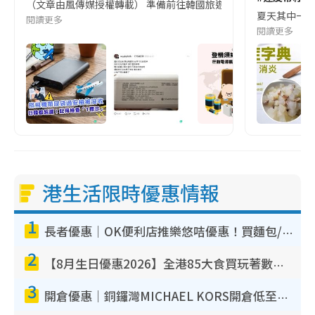
（文章由風傳媒授權轉載） 準備前往韓國旅遊的民眾，近期要特別留
夏天其中一種時
閱讀更多
閱讀更多
港生活限時優惠情報
1
長者優惠｜OK便利店推樂悠咭優惠！買麵包/牛奶/保健品拍卡即減
2
【8月生日優惠2026】全港85大食買玩著數攻略 自助餐/火鍋放題同行免費＋誠品/DONKI送現金券
3
開倉優惠｜銅鑼灣MICHAEL KORS開倉低至17折！直擊$500起買手袋/銀包/鞋款 必買經典Jet Set系列