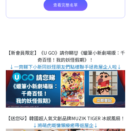
【新會員限定】《U GO》請你睇👹《蠟筆小新劇場版：千
奇百怪！我的妖怪假期》！
↓一齊睇下小新同妖怪朋友們點樣聯手拯救屋企人啦↓
【送您🐯】韓國超人氣文創品牌MUZIK TIGER 冰感風扇！
↓將萌虎嘅慵懶療癒帶返屋企↓