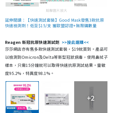
點擊圖片放大
延伸閱讀：【快速測試套裝】Good Mask發售3款抗原
快速檢測劑！低至$15/支 獲歐盟認證+無限購數量
Reagen 新冠抗原快速測試劑
>>按此選購<<
莎莎網店亦有售多款快速測試套裝，$19就買到。產品可
以檢測到Omicron及Delta等新型冠狀病毒，使用鼻拭子
樣本，只需15分鐘就可以取得快速抗原測試結果。靈敏
度95.2%，特異度98.1%。
+2