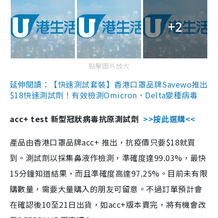
+2
點擊圖片放大
延伸閱讀：【快速測試套裝】香港口罩品牌Savewo推出
$18快速測試劑！有效檢測Omicron、Delta變種病毒
acc+ test 新型冠狀病毒抗原測試劑
>>按此選購<<
產品由香港口罩品牌acc+ 推出，抗疫價只要$18就買
到。測試劑以採集鼻液作檢測，準確度達99.03%，最快
15分鐘知道結果，而且準確度高達97.25%。目前未有限
購數量，需要大量購入的朋友可留意。不過訂單預計會
在確認後10至21日出貨，如acc+版本賣完，將有機會改