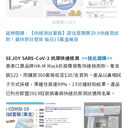
點擊圖片放大
延伸閱讀：【快速測試套裝】鄰住買開賣$9.9快速測試
劑！最快即日發貨 每日15萬盒補貨
SEJOY SARS-CoV-2 抗原快速檢測
>>按此選購<<
香港口罩品牌HK-M Mask抗疫價發售快速檢測劑，單支
裝$22，而購買500套裝低至$20/支買到。產品以鼻咽拭
子方式採樣，準確性高達99%，15分鐘就知結果。產品
已列在歐盟2019冠狀病毒病快速抗原測試通用名單。