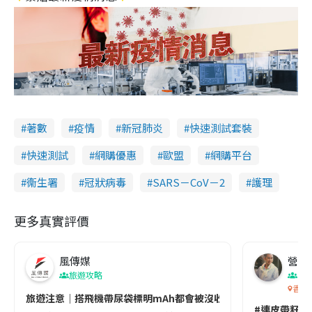
著數
疫情
新冠肺炎
快速測試套裝
快速測試
網購優惠
歐盟
網購平台
衞生署
冠狀病毒
SARS－CoV－2
護理
更多真實評價
風傳媒
營養教
旅遊攻略
生
香港
旅遊注意｜搭飛機帶尿袋標明mAh都會被沒收😱出發前切記檢查「1
#連皮帶籽都