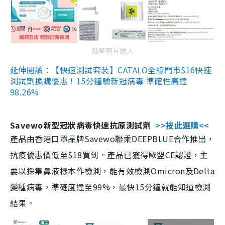
點擊圖片放大
延伸閱讀：【快速測試套裝】CATALO全線門市$16快速
測試劑換購優惠！15分鐘驗新冠病毒 準確性高達
98.26%
Savewo新型冠狀病毒快速抗原測試劑
>>按此選購<<
產品由香港口罩品牌Savewo聯乘DEEPBLUE合作推出，
抗疫優惠價低至$18買到。產品已獲得歐盟CE認證，主
要以採集鼻液樣本作檢測，能有效檢測Omicron及Delta
變種病毒，準確度達至99%，最快15分鐘就能知道檢測
結果。