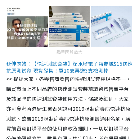
點擊圖片放大
延伸閱讀：【快速測試套裝】深水埗電子特賣城$15快速
抗原測試劑 現貨發售！買10支再送3支檢測棒
<< 提提大家，各零售商發售的快速測試套裝規格不一，
購買市面上不同品牌的快速測試套裝前請留意售賣平台
及該品牌的快速測試套裝使用方法、條款及細則，大家
亦可參考香港衞生署表列認可2019冠狀病毒病快速抗原
測試、歐盟2019冠狀病毒病快速抗原測試通用名單，購
買前留意訂購平台的使用條款及細則，一切以訂購平台
公佈的價錢為準。數量有限，售完即止；所有優惠細則