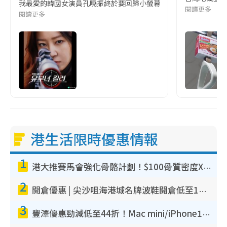
我最愛的韓國女演員孔曉振終於要回歸小螢幕啦!這次的劇本改編自同名
閱讀更多
閱讀更多
港生活限時優惠情報
1
港大推賽馬會強化骨骼計劃！$100骨質密度X光檢查 完成免費運動訓練送超市禮券！附參加資格
2
開倉優惠 | 尖沙咀海港城名牌波鞋開倉低至1折！On鞋$899起／Joy&Peace鞋履$98起
3
豐澤優惠勁減低至44折！Mac mini/iPhone17Pro大減價！廚房家電$220起