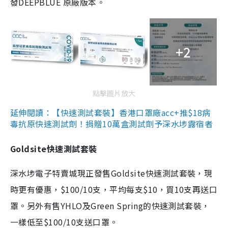
發DEEPBLUE 原廠版本。
+2
點擊圖片放大
延伸閱讀：【快速測試套裝】香港口罩廠acc+推$18病
毒抗原快速測試劑！捐贈10萬盒測試劑予深水埗露宿者
Goldsite快速測試套裝
深水埗電子特賣城現正發售Goldsite快速測試套裝，現
時更有優惠，$100/10支，平均每支$10，買10支再送口
罩。另外有售YHLO及Green Spring的快速測試套裝，
一樣低至$100/10支送口罩。