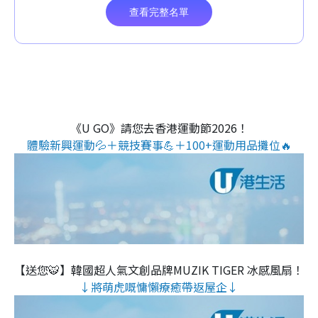
《U GO》請您去香港運動節2026！
體驗新興運動💦＋競技賽事💪＋100+運動用品攤位🔥
【送您🐯】韓國超人氣文創品牌MUZIK TIGER 冰感風扇！
↓將萌虎嘅慵懶療癒帶返屋企↓