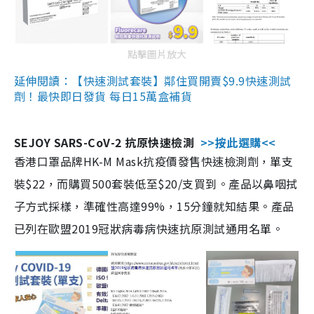
點擊圖片放大
延伸閱讀：【快速測試套裝】鄰住買開賣$9.9快速測試
劑！最快即日發貨 每日15萬盒補貨
SEJOY SARS-CoV-2 抗原快速檢測
>>按此選購<<
香港口罩品牌HK-M Mask抗疫價發售快速檢測劑，單支
裝$22，而購買500套裝低至$20/支買到。產品以鼻咽拭
子方式採樣，準確性高達99%，15分鐘就知結果。產品
已列在歐盟2019冠狀病毒病快速抗原測試通用名單。