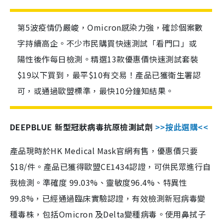
第5波疫情仍嚴峻，Omicron感染力強，確診個案數
字持續高企。不少市民購買快速測試「看門口」或
陽性後作每日檢測。精選13款優惠價快速測試套裝
$19以下買到，最平$10有交易！產品已獲衛生署認
可，或通過歐盟標準，最快10分鐘知結果。
DEEPBLUE 新型冠狀病毒抗原檢測試劑
>>按此選購<<
產品現時於HK Medical Mask官網有售，優惠價只要
$18/件。產品已獲得歐盟CE1434認證，可供民眾進行自
我檢測。準確度 99.03%、靈敏度96.4%、特異性
99.8%，已經通過臨床實驗認證，有效檢測新冠病毒變
種毒株，包括Omicron 及Delta變種病毒。使用鼻拭子