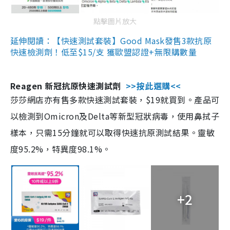
點擊圖片放大
延伸閱讀：【快速測試套裝】Good Mask發售3款抗原
快速檢測劑！低至$15/支 獲歐盟認證+無限購數量
Reagen 新冠抗原快速測試劑
>>按此選購<<
莎莎網店亦有售多款快速測試套裝，$19就買到。產品可
以檢測到Omicron及Delta等新型冠狀病毒，使用鼻拭子
樣本，只需15分鐘就可以取得快速抗原測試結果。靈敏
度95.2%，特異度98.1%。
+2