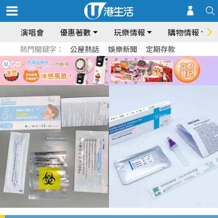
演唱會
優惠著數
玩樂情報
購物情報
熱門關鍵字：
公屋熱話
娛樂新聞
定期存款