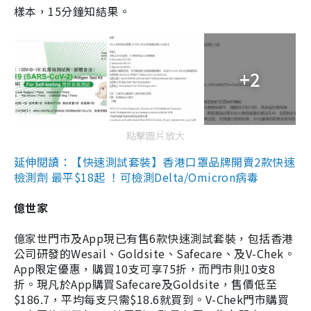
樣本，15分鐘知結果。
+2
點擊圖片放大
延伸閱讀：【快速測試套裝】香港口罩品牌開賣2款快速
檢測劑 最平$18起 ！可檢測Delta/Omicron病毒
億世家
億家世門市及App現已有售6款快速測試套裝，包括香港
公司研發的Wesail、Goldsite、Safecare、及V-Chek。
App限定優惠，購買10支可享75折，而門市則10支8
折。現凡於App購買Safecare及Goldsite，售價低至
$186.7，平均每支只需$18.6就買到。V-Chek門市購買