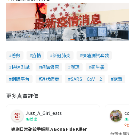
著數
疫情
新冠肺炎
快速測試套裝
快速測試
網購優惠
護理
衞生署
網購平台
冠狀病毒
SARS－CoV－2
歐盟
更多真實評價
Just_A_Girl_eats
co c
娛樂
吹
台灣
追劇日常🎬 殺手媽咪 A Bona Fide Killer
台灣地鐵宣